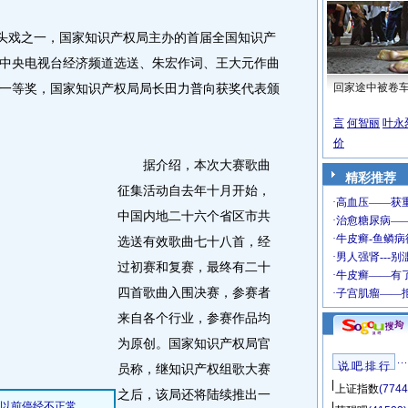
头戏之一，国家知识产权局主办的首届全国知识产
中央电视台经济频道选送、朱宏作词、王大元作曲
一等奖，国家知识产权局局长田力普向获奖代表颁
回家途中被卷
言
何智丽
叶永
价
据介绍，本次大赛歌曲
精彩推荐
征集活动自去年十月开始，
中国内地二十六个省区市共
选送有效歌曲七十八首，经
过初赛和复赛，最终有二十
四首歌曲入围决赛，参赛者
来自各个行业，参赛作品均
为原创。国家知识产权局官
说 吧 排 行
员称，继知识产权组歌大赛
上证指数
(7744
之后，该局还将陆续推出一