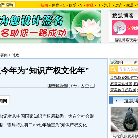
地产
搜狗
新闻
-
体育
-
S
-
娱乐
-
V
-
财经
-
IT
-
汽车
-
房产
-
家居
-
搜狐博客玩弄
内要闻
>
时政
新
今年为“知识产权文化年”
央视质疑29岁市
石首网站被黑
篡
[
我来说两句
] [字号：
大
中
小
]
宋美龄牛奶洗澡
闻网
)记者从中国国家知识产权局获悉，为在全社会形
围，该局特别将二○○七年确定为“知识产权文化
与松鼠的意外