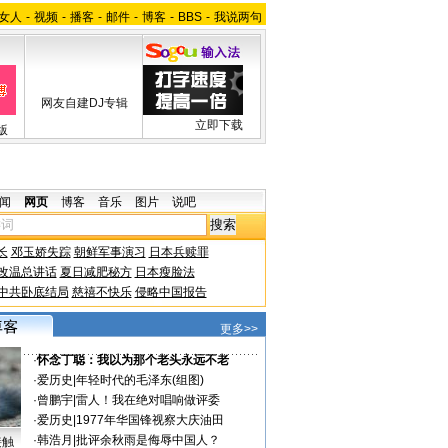
女人
-
视频
-
播客
-
邮件
-
博客
-
BBS
-
我说两句
网友自建DJ专辑
立即下载
版
闻
网页
博客
音乐
图片
说吧
长
邓玉娇失踪
朝鲜军事演习
日本兵赎罪
改温总讲话
夏日减肥秘方
日本瘦脸法
中共卧底结局
慈禧不快乐
侵略中国报告
更多>>
·
怀念丁聪：我以为那个老头永远不老
·
爱历史
|
年轻时代的毛泽东(组图)
·
曾鹏宇
|
雷人！我在绝对唱响做评委
·
爱历史
|
1977年华国锋视察大庆油田
·
韩浩月
|
批评余秋雨是侮辱中国人？
接触