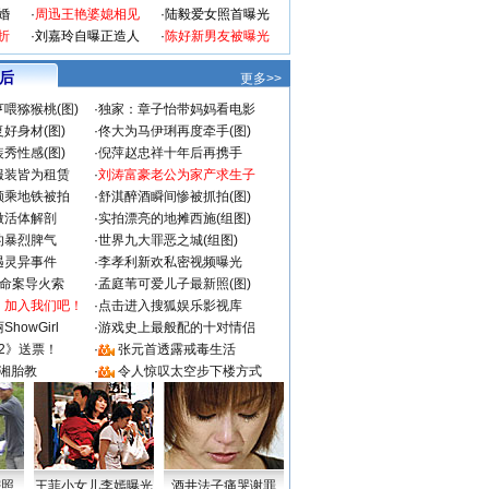
婚
·
周迅王艳婆媳相见
·
陆毅爱女照首曝光
折
·
刘嘉玲自曝正造人
·
陈好新男友被曝光
 后
更多>>
喂猕猴桃(图)
·
独家：章子怡带妈妈看电影
好身材(图)
·
佟大为马伊琍再度牵手(图)
秀性感(图)
·
倪萍赵忠祥十年后再携手
服装皆为租赁
·
刘涛富豪老公为家产求生子
颜乘地铁被拍
·
舒淇醉酒瞬间惨被抓拍(图)
做活体解剖
·
实拍漂亮的地摊西施(组图)
的暴烈脾气
·
世界九大罪恶之城(组图)
遇灵异事件
·
李孝利新欢私密视频曝光
成命案导火索
·
孟庭苇可爱儿子最新照(图)
：加入我们吧！
·
点击进入搜狐娱乐影视库
howGirl
·
游戏史上最般配的十对情侣
2》送票！
·
张元首透露戒毒生活
湘胎教
·
令人惊叹太空步下楼方式
密照
王菲小女儿李嫣曝光
酒井法子痛哭谢罪