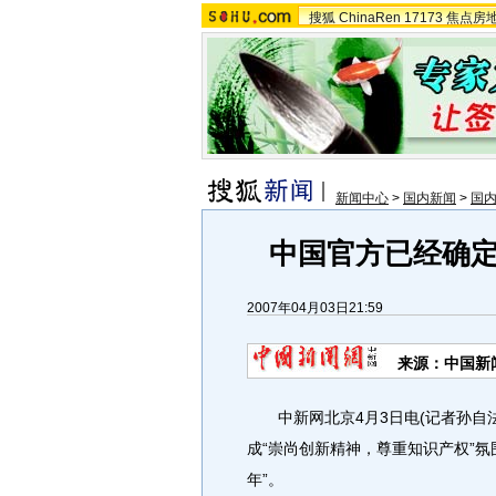
搜狐
ChinaRen
17173
焦点房
新闻中心
>
国内新闻
>
国
中国官方已经确定
2007年04月03日21:59
来源：中国新
中新网北京4月3日电(记者孙自法
成“崇尚创新精神，尊重知识产权”氛
年”。