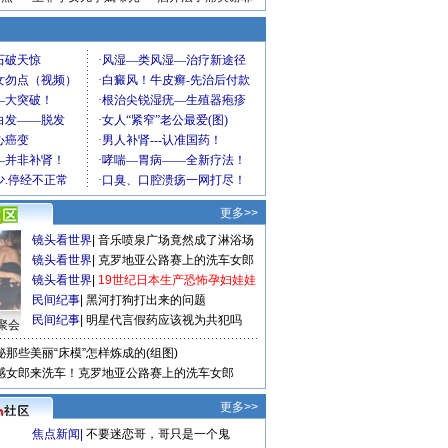
更多>>
镜头看世界
|
音乐喷泉广场竟然成了淋浴场
镜头看世界
|
克罗地亚公路赛上的洗车女郎
镜头看世界
|
19世纪日本生产恐怖孕妇娃娃
民间纪事
|
黑河打狗打出来的问题
民间纪事
|
明星代言假药应该视为共犯吗
聚会
秘那些美丽“床模”怎样炼成的(组图)
感女郎来洗车！克罗地亚公路赛上的洗车女郎
更多>>
焦点新闻
|
不要迷恋哥，哥只是一个鬼