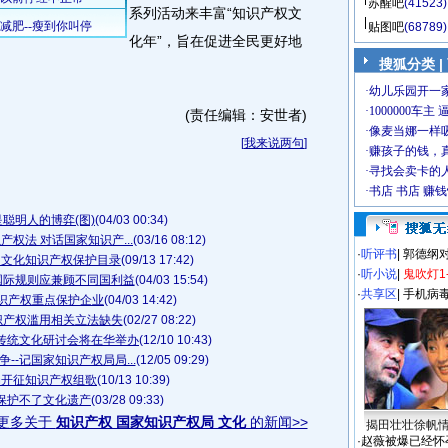
苏醒吧
(41523)
系列活动来丰富“知识产权文
贴图吧
(68789)
化年”，旨在促进全民更好地
搜狐分类
|
(责任编辑：安世者)
[
我来说两句
]
聪明人的博弈(图)
(04/03 00:34)
权法 对话国家知识产...
(03/16 08:12)
·
听评书
|
郭德纲
点文化知识产权保护目录
(09/13 17:42)
·
听小说
|
鬼吹灯1
国际规则应兼顾不同国利益
(04/03 15:54)
·
共享区
|
手机病
知识产权重点保护企业
(04/03 14:42)
识产权滥用相关立法缺失
(02/27 08:22)
传统文化研讨会将在华举办
(12/10 10:43)
--记国家知识产权局局...
(12/05 09:29)
局开征知识产权组歌
(10/13 10:39)
保护不了文化遗产
(03/28 09:33)
更多关于
知识产权 国家知识产权局 文化
的新闻>>
揭田壮壮徐帆
·
赵薇被爆已经怀