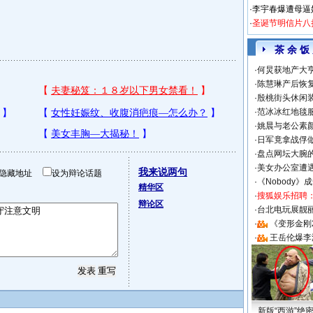
·
李宇春爆遭母逼
·
圣诞节明信片八
茶 余 饭
·
何炅获地产大亨
·
陈慧琳产后恢复
·
殷桃街头休闲装
·
范冰冰红地毯
·
姚晨与老公素
·
日军竟拿战俘
·
盘点网坛大腕
·
美女办公室遭
我来说两句
隐藏地址
设为辩论话题
·
《Nobody》
精华区
·
搜狐娱乐招聘
辩论区
·
台北电玩展靓丽S
·
《变形金刚
·
王岳伦爆李
新版“西游”绝