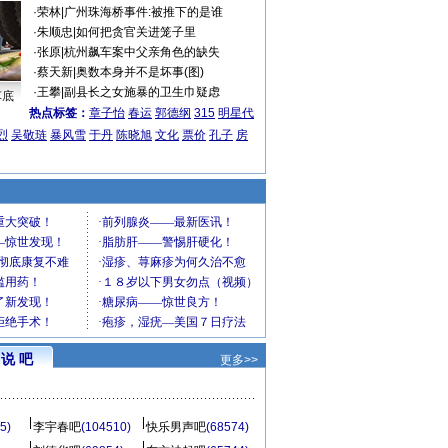
·
荣林
|
广州珠海桥事件:被推下的是谁
·
朱顺忠
|
如何把贪官关进笼子里
·
张原
|
杭州飙车案中父亲角色的缺失
·
蔡天新
|
奥数本身并不是坏事(图)
·
王攀
|
副县长之女施暴的卫生巾疑虑
车底
热点标签：
章子怡
春运
郭德纲
315
明星代
烈
吴敬琏
暴风雪
于丹
陈晓旭
文化
票价
孔子
房
说 吧
更多>>
5)
李宇春吧
(104510)
快乐男声吧
(68574)