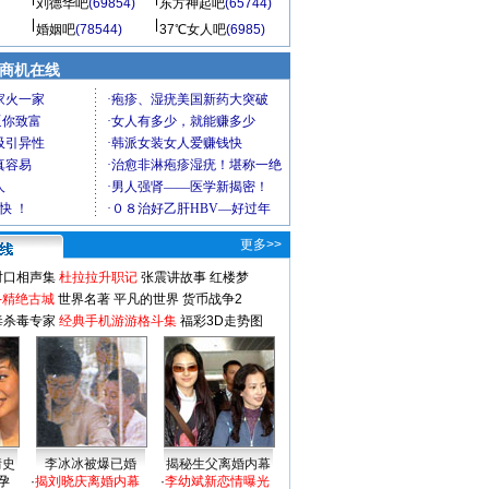
刘德华吧
(69854)
东方神起吧
(65744)
婚姻吧
(78544)
37℃女人吧
(6985)
商机在线
更多>>
对口相声集
杜拉拉升职记
张震讲故事
红楼梦
-精绝古城
世界名著
平凡的世界
货币战争2
毒杀毒专家
经典手机游游格斗集
福彩3D走势图
情史
李冰冰被爆已婚
揭秘生父离婚内幕
孕
·
揭刘晓庆离婚内幕
·
李幼斌新恋情曝光