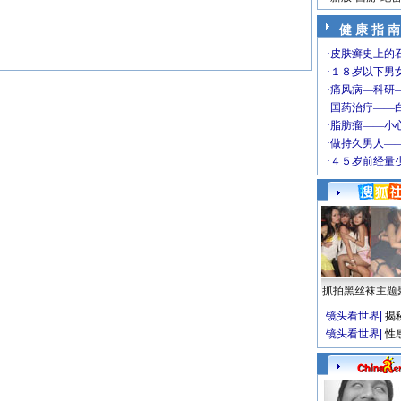
健 康 指 南
抓拍黑丝袜主题
镜头看世界
|
揭
镜头看世界
|
性