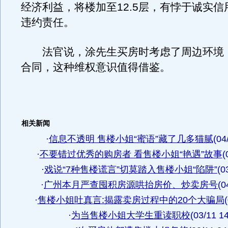
经济利益，将楼加至12.5层，有悖于诚实
违约责任。
法官说，涂先生买房时考虑了周边环境
合同，这种维权意识值得借鉴。
相关新闻
·
信息不透明 售楼小姐“蜜语”藏了几多猫腻
(04
·
不要错过优秀的购房者 看售楼小姐“艳遇”故事
(
·
戏说“7种售楼谎言”切莫踏入售楼小姐“陷阱”
(0
·
广州本月严查囤积房源哄抬房价、炒卖房号
(0
·
售楼小姐吐真言:揭露卖房过程中的20个大骗局
·
为当售楼小姐大学生重读职校
(03/11 1