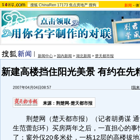
搜狐
ChinaRen
17173
焦点房地产
搜狗
新闻
-
体
新闻中心
>
国内新闻
>
湖北新闻
>
楚天都市报
新建高楼挡住阳光美景 有约在先
2007年04月04日08:57
[
我来
来源：荆楚网-楚天都市报
荆楚网（楚天都市报）（记者胡勇谋 通
生范蕾彭环）买房两年之后，一直担心的事
了：窗外仅20多米处，一栋12层的高楼拔