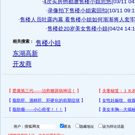
·
4次买房他都遭售楼小姐忽悠
(03/11 04
·
录像拍下售楼小姐索回扣
(10/11 09:1
·
售楼人员吐露内幕 看售楼小姐如何渐渐将人套
·
售楼处20岁美女售楼小姐
(04/24 14:1
相关搜索：
售楼小姐
东湖高新
开发商
用户：
匿名
隐藏地址
设为辩论话题