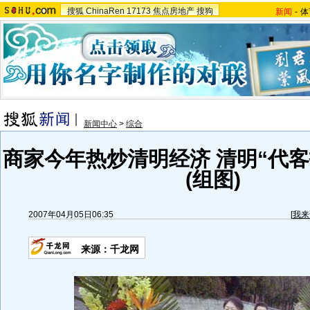
搜狐
ChinaRen
17173
焦点房地产
搜狗
新闻
-
体
新闻中心
>
综合
商家今年热炒清明经济 清明“代客
(组图)
2007年04月05日06:35
[
我来
来源：千龙网