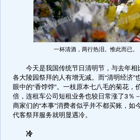
一杯清酒，两行热泪。惟此而已。
今天是我国传统节日清明节，与去年相
各大陵园祭拜的人有增无减。而“清明经济”
眼中的“香饽饽”。一枝原本七八毛的菊花，
倍，连租车公司短租业务也较日常涨了3％－
商家们的“本事”消费者似乎并不都买账，如
代客祭拜服务就明显遇冷。
冷