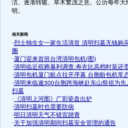
洁、逐渐转暖、草木繁茂之意。公历每年大约
明。
相关新闻
·
烈士独生女一家生活清贫 清明扫墓无钱购
圈
·
厦门迎来首班台湾清明包机(图)
·
清明临近殡葬暴利调查:寿衣比高档时装还
·
清明包机厦门航点拉开序幕 台胞盼包机常
·
清明来临逾300台胞跨海峡赴东山祭祖为先
扫墓
·
《清明上河图》广彩瓷盘出炉
·
清明扫墓时也需要防病
·
明日清明天气不错宜踏青
·
关于加强清明期间扫墓安全管理的通告