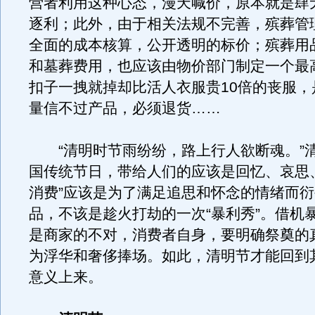
营者利用这种心态，漫天喊价，原本就是肆
逐利；此外，由于相关法规不完善，殡葬管
全面的成本核算，公开透明的标价；殡葬用
和墓葬费用，也应该由物价部门制定一个最
扣子一拽就掉却比活人衣服贵10倍的丧服，
量信不过产品，必须退货……
“清明时节雨纷纷，路上行人欲断魂。”
国传统节日，带给人们的应该是回忆、哀思
消费”应该是为了满足追思和怀念的情绪而
品，不该是趁火打劫的一次“暴利秀”。借机
是商家的不对，消费者自身，要明确祭奠的
为浮华和奢侈捧场。如此，清明节才能回到
意义上来。