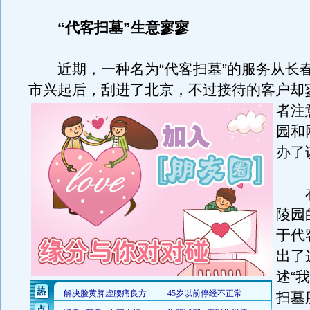
“代客扫墓”生意寥寥
近期，一种名为“代客扫墓”的服务从长
市兴起后，刮进了北京，不过接待的客户却
者注
园和
办了
在
陵园
于代
出了
述“
扫墓