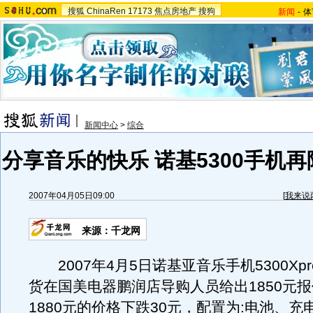
搜狐
ChinaRen
17173
焦点房地产
搜狗
新闻
-
体
新闻中心
>
综合
分享音乐的快乐 诺基5300手机再降
2007年04月05日09:00
[
我来说
来源：千龙网
2007年4月5日诺基亚音乐手机5300Xpres
货在国美电器鹏润店导购人员给出1850元
1880元的价格下跌30元，配置为:电池、