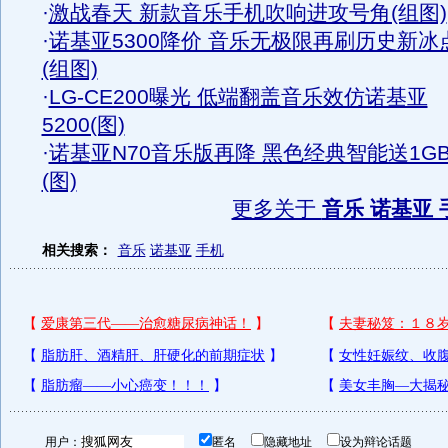
·
激战春天 新款音乐手机吹响进攻号角(组图)
·
诺基亚5300降价 音乐无极限再刷历史新冰
(组图)
·
LG-CE200曝光 低端翻盖音乐效仿诺基亚
5200(图)
·
诺基亚N70音乐版再降 黑色经典智能送1G
(图)
更多关于
音乐 诺基亚 
相关搜索：
音乐
诺基亚
手机
用户：
匿名
隐藏地址
设为辩论话题