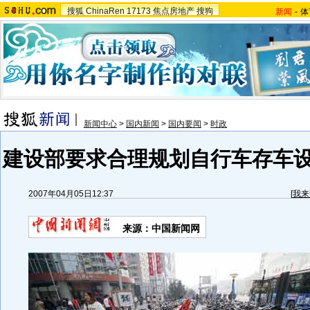
搜狐
ChinaRen
17173
焦点房地产
搜狗
新闻
-
体
新闻中心
>
国内新闻
>
国内要闻
>
时政
建设部要求合理规划自行车存车设
2007年04月05日12:37
[
我来
来源：中国新闻网