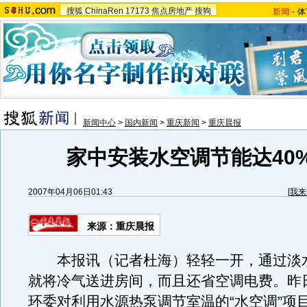
搜狐
ChinaRen
17173
焦点房地产
搜狗
新闻
-
体
新闻中心
>
国内新闻
>
重庆新闻
>
重庆晨报
家中安装水空调节能达40
2007年04月06日01:43
[
我来
来源：重庆晨报
本报讯（记者杜海）轻轻一开，通过淡
就将冷气送进房间，而且还省空调电费。昨
环委对利用水源热泵调节室温的“水空调”项