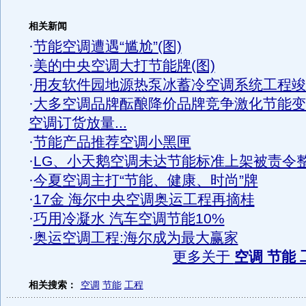
相关新闻
·
节能空调遭遇“尴尬”(图)
·
美的中央空调大打节能牌(图)
·
用友软件园地源热泵冰蓄冷空调系统工程竣
·
大多空调品牌酝酿降价品牌竞争激化节能变
空调订货放量...
·
节能产品推荐空调小黑匣
·
LG、小天鹅空调未达节能标准上架被责令
·
今夏空调主打“节能、健康、时尚”牌
·
17金 海尔中央空调奥运工程再摘桂
·
巧用冷凝水 汽车空调节能10%
·
奥运空调工程:海尔成为最大赢家
更多关于
空调 节能 
相关搜索：
空调
节能
工程