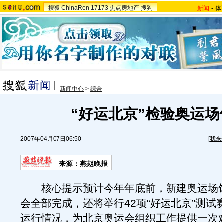
搜狐
ChinaRen
17173
焦点房地产
搜狗
新闻
-
体
新闻中心
>
综合
“好运北京”检验奥运场
2007年04月07日06:50
[
我来
来源：燕赵晚报
核心提示预计今年年底前，新建奥运场
会全部完成，还将举行42项“好运北京”测试
运行情况，为北京奥运会组织工作提供一次