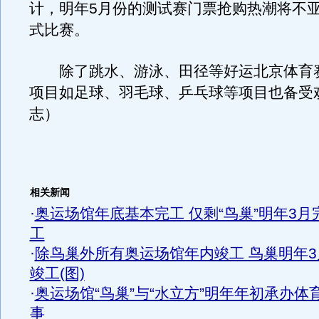
计，明年5月份的测试赛门票抢购热潮将不
式比赛。
除了跳水、游泳、田径等好运北京体育
项目如足球、羽毛球、乒乓球等项目也备受
志）
相关新闻
·
奥运场馆年底基本完工 仅剩“鸟巢”明年3月
工
·
除鸟巢外所有奥运场馆年内竣工 鸟巢明年3
竣工(图)
·
奥运场馆“鸟巢”与“水立方”明年年初承办体
事