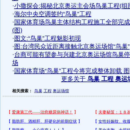
·
小撒探会:揭秘北京奥运主会场鸟巢工程(组
·
海尔中央空调签约“鸟巢”工程
·
国家体育场鸟巢主体结构工程施工全部完成
(图)
·
图文:“鸟巢”工程魅影初现
·
图:台湾民众近距离接触北京奥运场馆“鸟巢”
·
台商可能有望参与兴建北京奥运场馆鸟巢停
场
·
国家体育场“鸟巢”工程今将完成整体卸载 图
更多关于
鸟巢 工程 奥运
相关搜索：
鸟巢
工程
奥运场馆