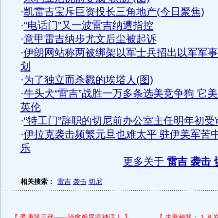
·
凯雷吉宝斥巨资投长三角地产(今日聚焦)
·
“电话门”又一波雷吉纳遭指控
·
意甲雷吉纳步尤文后尘被起诉
·
伊朗网站称两被绑架以军士兵招出以军军事
划
·
为了独立而杀戮的埃塔人(图)
·
牛头犬“雷吉”战胜一万多条选美竞争狗 它
英伦
·
“特工门”辞职的切尼前办公室主任明年初受
·
伊拉克袭击频繁元旦也难太平 驻伊美军苦
乐
更多关于
雷吉 袭击 
相关搜索：
雷吉
袭击
切尼