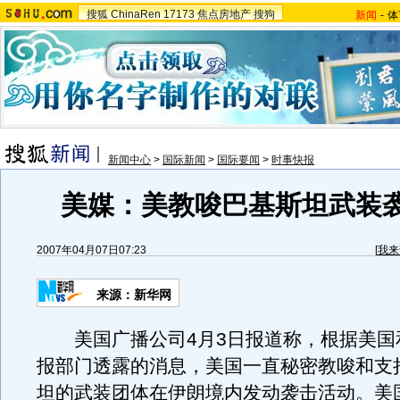
搜狐
ChinaRen
17173
焦点房地产
搜狗
新闻
-
体
新闻中心
>
国际新闻
>
国际要闻
>
时事快报
美媒：美教唆巴基斯坦武装
2007年04月07日07:23
[
我来
来源：新华网
美国广播公司4月3日报道称，根据美国
报部门透露的消息，美国一直秘密教唆和支
坦的武装团体在伊朗境内发动袭击活动。美