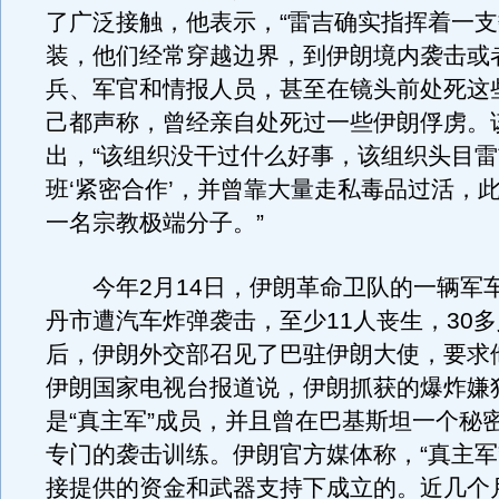
了广泛接触，他表示，“雷吉确实指挥着一
装，他们经常穿越边界，到伊朗境内袭击或
兵、军官和情报人员，甚至在镜头前处死这
己都声称，曾经亲自处死过一些伊朗俘虏。
出，“该组织没干过什么好事，该组织头目
班‘紧密合作’，并曾靠大量走私毒品过活，
一名宗教极端分子。”
今年2月14日，伊朗革命卫队的一辆军
丹市遭汽车炸弹袭击，至少11人丧生，30
后，伊朗外交部召见了巴驻伊朗大使，要求
伊朗国家电视台报道说，伊朗抓获的爆炸嫌
是“真主军”成员，并且曾在巴基斯坦一个秘
专门的袭击训练。伊朗官方媒体称，“真主军
接提供的资金和武器支持下成立的。近几个