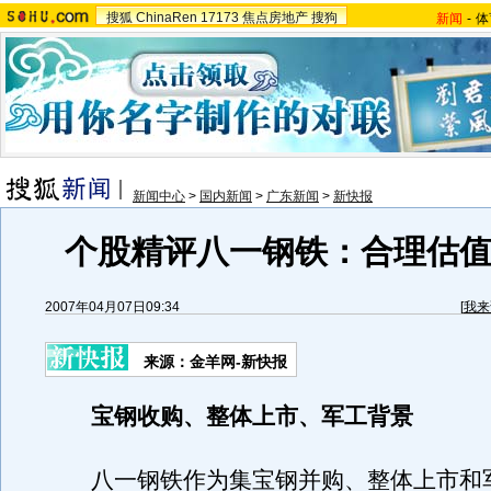
搜狐
ChinaRen
17173
焦点房地产
搜狗
新闻
-
体
新闻中心
>
国内新闻
>
广东新闻
>
新快报
个股精评八一钢铁：合理估值1
2007年04月07日09:34
[
我来
来源：金羊网-新快报
宝钢收购、整体上市、军工背景
八一钢铁作为集宝钢并购、整体上市和