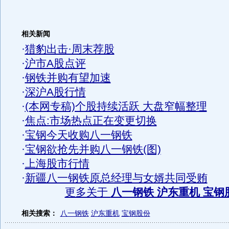
相关新闻
·
猎豹出击·周末荐股
·
沪市A股点评
·
钢铁并购有望加速
·
深沪A股行情
·
(本网专稿)个股持续活跃 大盘窄幅整理
·
焦点:市场热点正在变更切换
·
宝钢今天收购八一钢铁
·
宝钢欲抢先并购八一钢铁(图)
·
上海股市行情
·
新疆八一钢铁原总经理与女婿共同受贿
更多关于
八一钢铁 沪东重机 宝钢
相关搜索：
八一钢铁
沪东重机
宝钢股份