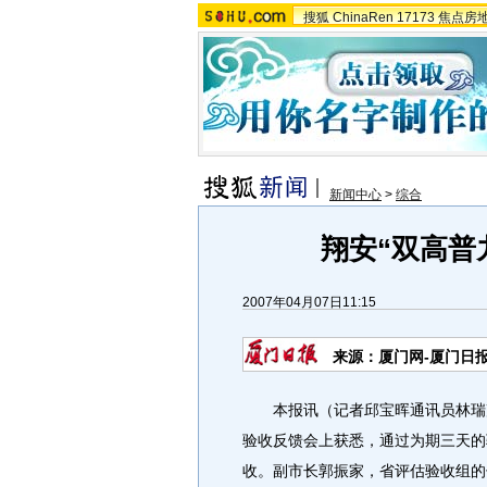
搜狐
ChinaRen
17173
焦点房
新闻中心
>
综合
翔安“双高普
2007年04月07日11:15
来源：厦门网-厦门日
本报讯（记者邱宝晖通讯员林瑞声
验收反馈会上获悉，通过为期三天的
收。副市长郭振家，省评估验收组的