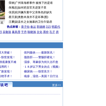
·
荣林
|
广州珠海桥事件:被推下的是谁
·
朱顺忠
|
如何把贪官关进笼子里
·
张原
|
杭州飙车案中父亲角色的缺失
·
蔡天新
|
奥数本身并不是坏事(图)
·
王攀
|
副县长之女施暴的卫生巾疑虑
车底
热点标签：
章子怡
春运
郭德纲
315
明星代
烈
吴敬琏
暴风雪
于丹
陈晓旭
文化
票价
孔子
房
说 吧
更多>>