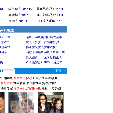
5)
李宇春吧
(104510)
快乐男声吧
(68574)
刘德华吧
(69854)
东方神起吧
(65744)
婚姻吧
(78544)
37℃女人吧
(6985)
商机在线
更多>>
对口相声集
杜拉拉升职记
张震讲故事
红楼梦
-精绝古城
世界名著
平凡的世界
货币战争2
毒杀毒专家
经典手机游游格斗集
福彩3D走势图