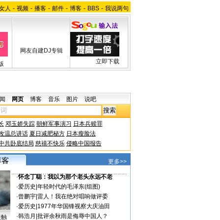
女人
-
视频
-
播客
-
邮件
-
博客
-
BBS
-
我说两句
网友自建DJ专辑
立即下载
版
闻
网页
博客
音乐
图片
说吧
长
邓玉娇失踪
朝鲜军事演习
日本兵赎罪
改温总讲话
夏日减肥秘方
日本瘦脸法
中共卧底结局
慈禧不快乐
侵略中国报告
更多>>
·
怀念丁聪：我以为那个老头永远不老
·
爱历史
|
年轻时代的毛泽东(组图)
·
曾鹏宇
|
雷人！我在绝对唱响做评委
·
爱历史
|
1977年华国锋视察大庆油田
·
韩浩月
|
批评余秋雨是侮辱中国人？
接触