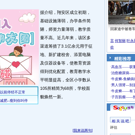
据介绍，翔安区成立初期，
基础设施薄弱，办学条件简
陋，师资力量薄弱，教学质
回家途中被卷
量不高。近几年来，该区多
言
何智丽
叶永
渠道筹措了3.1亿余元用于征
价
地、新扩建校舍、添置电脑
精彩推荐
及仪器设备等，使教育资源
得到优化配置，教育教学水
平明显提高，全区小学数从
105所精简为68所，学校面
貌焕然一新。
相 关 说 吧
评估
[
我来说两句
]