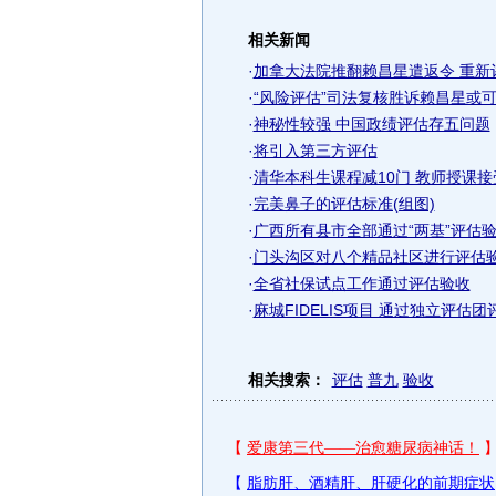
相关新闻
·
加拿大法院推翻赖昌星遣返令 重新评
·
“风险评估”司法复核胜诉赖昌星或
·
神秘性较强 中国政绩评估存五问题
·
将引入第三方评估
·
清华本科生课程减10门 教师授课
·
完美鼻子的评估标准(组图)
·
广西所有县市全部通过“两基”评估验
·
门头沟区对八个精品社区进行评估
·
全省社保试点工作通过评估验收
·
麻城FIDELIS项目 通过独立评估
相关搜索：
评估
普九
验收