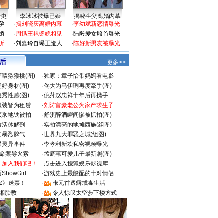
情史
李冰冰被爆已婚
揭秘生父离婚内幕
孕
·
揭刘晓庆离婚内幕
·
李幼斌新恋情曝光
婚
·
周迅王艳婆媳相见
·
陆毅爱女照首曝光
折
·
刘嘉玲自曝正造人
·
陈好新男友被曝光
 后
更多>>
喂猕猴桃(图)
·
独家：章子怡带妈妈看电影
好身材(图)
·
佟大为马伊琍再度牵手(图)
秀性感(图)
·
倪萍赵忠祥十年后再携手
服装皆为租赁
·
刘涛富豪老公为家产求生子
颜乘地铁被拍
·
舒淇醉酒瞬间惨被抓拍(图)
做活体解剖
·
实拍漂亮的地摊西施(组图)
的暴烈脾气
·
世界九大罪恶之城(组图)
遇灵异事件
·
李孝利新欢私密视频曝光
成命案导火索
·
孟庭苇可爱儿子最新照(图)
：加入我们吧！
·
点击进入搜狐娱乐影视库
howGirl
·
游戏史上最般配的十对情侣
2》送票！
·
张元首透露戒毒生活
湘胎教
·
令人惊叹太空步下楼方式