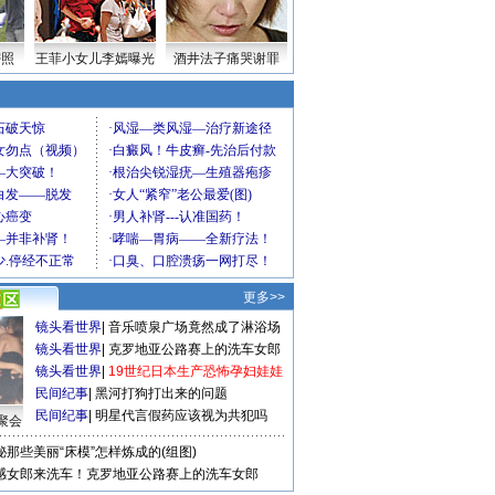
密照
王菲小女儿李嫣曝光
酒井法子痛哭谢罪
更多>>
镜头看世界
|
音乐喷泉广场竟然成了淋浴场
镜头看世界
|
克罗地亚公路赛上的洗车女郎
镜头看世界
|
19世纪日本生产恐怖孕妇娃娃
民间纪事
|
黑河打狗打出来的问题
民间纪事
|
明星代言假药应该视为共犯吗
聚会
秘那些美丽“床模”怎样炼成的(组图)
感女郎来洗车！克罗地亚公路赛上的洗车女郎