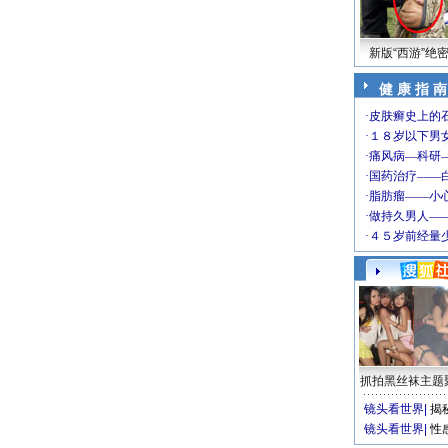
新版“西游”绝
健 康 指 南
抓拍黑丝袜主题
镜头看世界
|
揭
镜头看世界
|
性