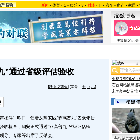
地产
搜狗
新闻
-
体育
-
S
-
娱乐
-
V
-
财经
-
IT
-
汽车
-
房产
-
家居
-
搜狐博客玩弄
新
九”通过省级评估验收
央视质疑29岁市
石首网站被黑
篡
[
我来说两句
] [字号：
大
中
小
]
宋美龄牛奶洗澡
报
杨洋）昨日，记者从翔安区“双高普九”省级评估
验收检查，翔安正式通过“双高普九”省级评估验
领导、专家等出席了反馈会。
与松鼠的意外