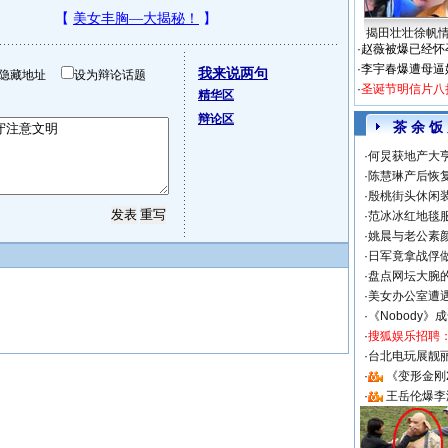
揭田壮壮徐帆
·
赵薇被爆已经怀
·
李宇春爆遭母逼
我来说两句
隐藏地址
设为辩论话题
·
圣诞节明信片八
精华区
辩论区
茶 余 饭
·
何炅获地产大亨
·
陈慧琳产后恢复
·
殷桃街头休闲装
·
范冰冰红地毯
·
姚晨与老公素
·
日军竟拿战俘
·
盘点网坛大腕
·
美女办公室遭
·
《Nobody》
·
搜狐娱乐招聘
·
台北电玩展靓丽S
·
《变形金刚
·
王岳伦爆李