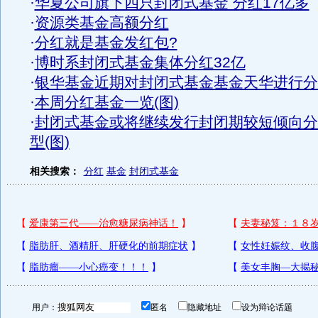
·
华夏公司旗下四只封闭式基金 分红17亿多
·
资源类基金高额分红
·
分红就是基金发红包?
·
博时系封闭式基金集体分红32亿
·
银华基金近期对封闭式基金基金天华进行分
·
本周分红基金一览(图)
·
封闭式基金或将继续发行封闭期较短倾向分
型(图)
相关搜索：
分红
基金
封闭式基金
用户：
匿名
隐藏地址
设为辩论话题