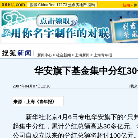
搜狐
ChinaRen
17173
焦点房地产
搜狗
新闻
-
体
新闻中心
>
社会新闻
>
上海新闻
>
上海青年报
华安旗下基金集中分红3
2007年04月07日12:10
[
我来
来源：上海《青年报》
新华社北京4月6日专电华安旗下的4只封
起集中分红，累计分红总额高达30多亿元。
公司自成立以来的分红总额将超过100亿元