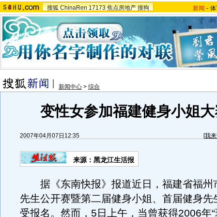
搜狐
ChinaRen
17173
焦点房地产
搜狗
新闻
-
体
新闻中心
>
综合
变性女参加福建健身小姐大
2007年04月07日12:35
[
我来
来源：黑龙江生活报
据《东南快报》报道近日，福建省福州
先生公开赛暨第二届健身小姐、首届健身先
受报名。然而，5日上午，当曾获得2006年“