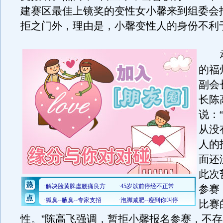
建赛区最佳上镜奖的变性女小馨来到组委会
拒之门外，理由是，小馨变性人的身份不利
承
的福
副会
长陈
说：
从没
人的
面还
此次
参赛
比赛
性。”陈高飞强调，暂拒小馨报名参赛，不