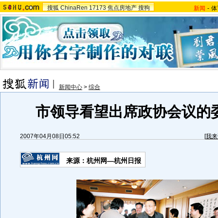
搜狐
ChinaRen
17173
焦点房地产
搜狗
新闻
-
体
新闻中心
>
综合
市领导看望出席政协会议的委
2007年04月08日05:52
[
我来
来源：杭州网—杭州日报