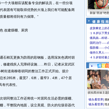
每一个大项都应该配备专业的解说员，在一些分项
代表团有可能取得优势的大项上我们有可能配备两
新版“西游”绝
质量都将得到有力保障。”
健 康 指 南
 改建煤棚、厨房
石棉瓦更换为防雨的彩钢板，选用深灰色调对胡
，修建残疾人无障碍设施……昨日，记者从宣武区
于椿树街道南柳巷胡同的整治工作正式开始。据介
长285米，最宽7．6米，最窄3．4米，47个居
具有代表性。
抓拍黑丝袜主题
胡同整治工作还将统一对居民生活必需的煤棚、
镜头看世界
|
揭
镜头看世界
|
性
棚，平整院内地面，设立美观、防火的垃圾容器代