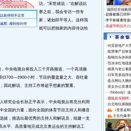
访。”宋世雄说：“在解说比
揭田壮壮徐帆
赛之前，我会专访一些专
·
赵薇被爆已经怀
家，诸如郎平等人。这样我
·
李宇春爆遭母逼
·
圣诞节明信片八
就可以把独家的内容传达给
茶 余 饭
·
何炅获地产大亨
·
陈慧琳产后恢复
·
殷桃街头休闲装
·
范冰冰红地毯
间，中央电视台将投入三个开路频道、一个高清频
·
姚晨与老公素
·
日军竟拿战俘
3700—3900小时，节目的覆盖量之大、吞吐量
·
盘点网坛大腕
，因此解说、主持工作将超乎想象的繁重。
·
美女办公室遭
·
《Nobody》
·
搜狐娱乐招聘
研究会会长孙正平表示，中央电视台将充分利用
·
台北电玩展靓丽S
中全国的力量，面向全国的体育节目主持人和播音
·
《变形金刚
·
王岳伦爆李
选拔，挑选出最优秀的主持人和解说员，组建一支
，高水平、高质量地完成北京奥运会的主持解说工