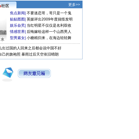
更多>>
焦点新闻
|
不要迷恋哥，哥只是一个鬼
贴贴图图
|
英媒评出2009年度搞怪发明
娱乐旮旯
|
当红明星不仅仅是名利双收
情感世界
|
后悔嫁给这样一个山西男人
型男索女
|
小糖精归来，在海边轻轻舞
口水
么出过国的人回来之后都会说中国不好
自己的旗袍照
暴雨过后天空依旧晴朗