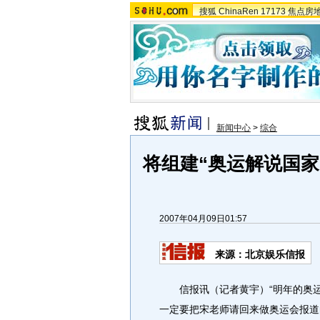
搜狐
ChinaRen
17173
焦点房
新闻中心
>
综合
将组建“奥运解说国家
2007年04月09日01:57
来源：北京娱乐信报
信报讯（记者黄宇）“明年的奥运
一定要把宋老师请回来做奥运会报道