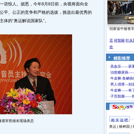
一语惊人。据悉，今年8月8日前，央视将面向全
公平、公正的竞争和严格的选拔，挑选出最优秀的
主体的“奥运解说国家队”。
回家途中被卷
言
何智丽
叶永
价
精彩推荐
相 关 说 吧
邀请宋世雄未现场表态
奥运
|
椿树园
|