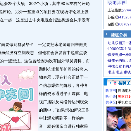
说 吧 排 行
28个大项、302个小项，其中90％左右的评论
上证指数
(7744
解说评论。另外一些重点的项目要在现场评论席上设
苏醒吧
(41523)
在一起，这是过去中央电视台报道奥运会从来没有
贴图吧
(68789)
搜狐分类
|
面要做到群贤毕至，一定要把宋老师请回来做奥
雄虽然没有立刻表态，但他在会议发言中也重点谈
的一些想法。
这位曾经因为没有国外球员资料，而
跑到机场复印护照的传奇人
物表示，现在社会正处于一
个信息爆炸的阶段，各种各
·
听评书
|
郭德纲
样的资讯通过平面媒体、电
·
听小说
|
鬼吹灯1
视广播以及网络传达到观众
·
共享区
|
手机病
的脑中，“如果想在解说工作
中让观众听到不一样的声
音，就必须亲自进行独家采