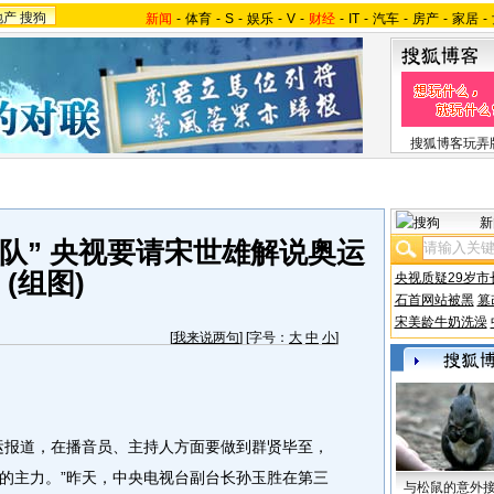
地产
搜狗
新闻
-
体育
-
S
-
娱乐
-
V
-
财经
-
IT
-
汽车
-
房产
-
家居
-
搜狐博客玩弄
新
队” 央视要请宋世雄解说奥运
(组图)
央视质疑29岁市
石首网站被黑
篡
宋美龄牛奶洗澡
[
我来说两句
] [字号：
大
中
小
]
报道，在播音员、主持人方面要做到群贤毕至，
的主力。”昨天，中央电视台副台长孙玉胜在第三
与松鼠的意外