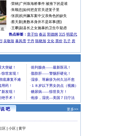
·
荣林
|
广州珠海桥事件:被推下的是谁
·
朱顺忠
|
如何把贪官关进笼子里
·
张原
|
杭州飙车案中父亲角色的缺失
·
蔡天新
|
奥数本身并不是坏事(图)
·
王攀
|
副县长之女施暴的卫生巾疑虑
车底
热点标签：
章子怡
春运
郭德纲
315
明星代
烈
吴敬琏
暴风雪
于丹
陈晓旭
文化
票价
孔子
房
说 吧
更多>>
社区
|
小区
|
黄宇