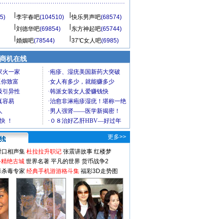
5)
李宇春吧
(104510)
快乐男声吧
(68574)
刘德华吧
(69854)
东方神起吧
(65744)
婚姻吧
(78544)
37℃女人吧
(6985)
商机在线
更多>>
对口相声集
杜拉拉升职记
张震讲故事
红楼梦
-精绝古城
世界名著
平凡的世界
货币战争2
毒杀毒专家
经典手机游游格斗集
福彩3D走势图