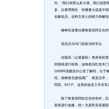
作。“我们有那么多大项，我们设想
多、比赛周期长、转播量大或是中国
名解说员，这样主持人的精力和解说
椿树街道整治要恢复胡同文化特色
宣武沃尔玛门前取消停车位
信报讯（记者翟烜）将原有的普通
同墙体进行粉饰，油饰老旧红色木门
2008环境建设办公室了解到，位
绍，南柳巷北接琉璃厂，南宽北窄，总
民院，837户。这里的改造工作非常
除了恢复胡同的文化特色外，此次
厨房进行改建，统一为居民安装遮阳