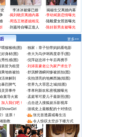
情史
李冰冰被爆已婚
揭秘生父离婚内幕
孕
·
揭刘晓庆离婚内幕
·
李幼斌新恋情曝光
婚
·
周迅王艳婆媳相见
·
陆毅爱女照首曝光
折
·
刘嘉玲自曝正造人
·
陈好新男友被曝光
 后
更多>>
喂猕猴桃(图)
·
独家：章子怡带妈妈看电影
好身材(图)
·
佟大为马伊琍再度牵手(图)
秀性感(图)
·
倪萍赵忠祥十年后再携手
服装皆为租赁
·
刘涛富豪老公为家产求生子
颜乘地铁被拍
·
舒淇醉酒瞬间惨被抓拍(图)
做活体解剖
·
实拍漂亮的地摊西施(组图)
的暴烈脾气
·
世界九大罪恶之城(组图)
遇灵异事件
·
李孝利新欢私密视频曝光
成命案导火索
·
孟庭苇可爱儿子最新照(图)
：加入我们吧！
·
点击进入搜狐娱乐影视库
howGirl
·
游戏史上最般配的十对情侣
2》送票！
·
张元首透露戒毒生活
湘胎教
·
令人惊叹太空步下楼方式