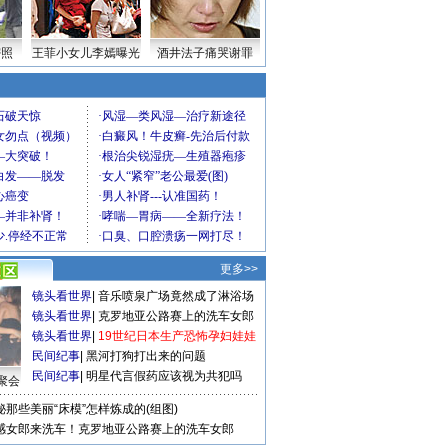
密照
王菲小女儿李嫣曝光
酒井法子痛哭谢罪
更多>>
镜头看世界
|
音乐喷泉广场竟然成了淋浴场
镜头看世界
|
克罗地亚公路赛上的洗车女郎
镜头看世界
|
19世纪日本生产恐怖孕妇娃娃
民间纪事
|
黑河打狗打出来的问题
民间纪事
|
明星代言假药应该视为共犯吗
聚会
秘那些美丽“床模”怎样炼成的(组图)
感女郎来洗车！克罗地亚公路赛上的洗车女郎