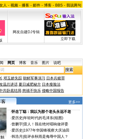
女人
-
视频
-
播客
-
邮件
-
博客
-
BBS
-
我说两句
网友自建DJ专辑
立即下载
版
闻
网页
博客
音乐
图片
说吧
长
邓玉娇失踪
朝鲜军事演习
日本兵赎罪
改温总讲话
夏日减肥秘方
日本瘦脸法
中共卧底结局
慈禧不快乐
侵略中国报告
更多>>
·
怀念丁聪：我以为那个老头永远不老
·
爱历史
|
年轻时代的毛泽东(组图)
·
曾鹏宇
|
雷人！我在绝对唱响做评委
·
爱历史
|
1977年华国锋视察大庆油田
·
韩浩月
|
批评余秋雨是侮辱中国人？
接触