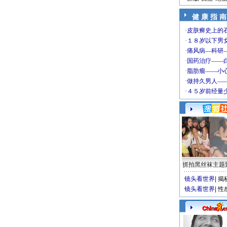
健 康 指 南
抓拍黑丝袜主题
镜头看世界
|
揭
镜头看世界
|
性