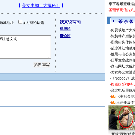
·
李宇春爆遭母逼
·
圣诞节明信片八
茶 余 饭
我来说两句
隐藏地址
设为辩论话题
精华区
·
何炅获地产大亨
辩论区
·
陈慧琳产后恢复
·
殷桃街头休闲装
·
范冰冰红地毯
·
姚晨与老公素
·
日军竟拿战俘
·
盘点网坛大腕
·
美女办公室遭
·
《Nobody》
·
搜狐娱乐招聘
·
台北电玩展靓丽S
·
《变形金刚
·
王岳伦爆李
新版“西游”绝