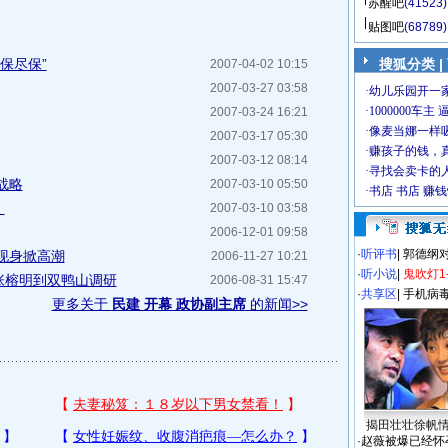
苏醒吧
(41523)
贴图吧
(68789)
保尽保”
搜狐分类
|
2007-04-02 10:15
2007-03-27 03:58
2007-03-24 16:21
2007-03-17 05:30
2007-03-12 08:14
战略
2007-03-10 05:50
》
2007-03-10 03:58
2006-12-01 09:58
·
听评书
|
郭德纲
现身掀高潮
2006-11-27 10:21
·
听小说
|
鬼吹灯1
张榕明到双鸭山调研
2006-08-31 15:47
·
共享区
|
手机病
更多关于
民建 开幕 政协副主席
的新闻>>
揭田壮壮徐帆
·
赵薇被爆已经怀