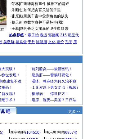
·
荣林
|
广州珠海桥事件:被推下的是谁
·
朱顺忠
|
如何把贪官关进笼子里
·
张原
|
杭州飙车案中父亲角色的缺失
·
蔡天新
|
奥数本身并不是坏事(图)
·
王攀
|
副县长之女施暴的卫生巾疑虑
车底
热点标签：
章子怡
春运
郭德纲
315
明星代
烈
吴敬琏
暴风雪
于丹
陈晓旭
文化
票价
孔子
房
说 吧
更多>>
5)
李宇春吧
(104510)
快乐男声吧
(68574)