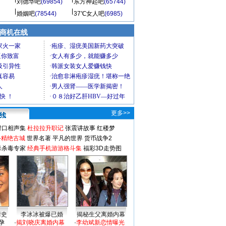
刘德华吧
(69854)
东方神起吧
(65744)
婚姻吧
(78544)
37℃女人吧
(6985)
商机在线
更多>>
对口相声集
杜拉拉升职记
张震讲故事
红楼梦
-精绝古城
世界名著
平凡的世界
货币战争2
毒杀毒专家
经典手机游游格斗集
福彩3D走势图
情史
李冰冰被爆已婚
揭秘生父离婚内幕
孕
·
揭刘晓庆离婚内幕
·
李幼斌新恋情曝光