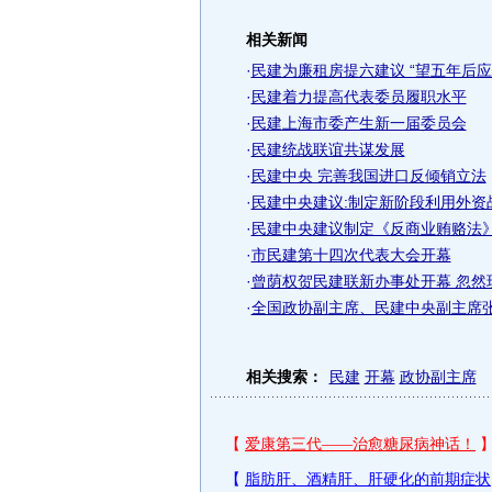
相关新闻
·
民建为廉租房提六建议 “望五年后应
·
民建着力提高代表委员履职水平
·
民建上海市委产生新一届委员会
·
民建统战联谊共谋发展
·
民建中央 完善我国进口反倾销立法
·
民建中央建议:制定新阶段利用外资
·
民建中央建议制定《反商业贿赂法
·
市民建第十四次代表大会开幕
·
曾荫权贺民建联新办事处开幕 忽然
·
全国政协副主席、民建中央副主席
相关搜索：
民建
开幕
政协副主席