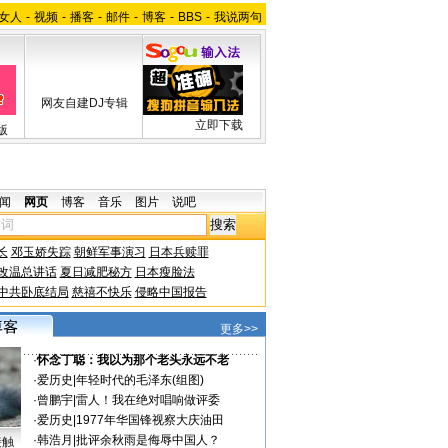
女人
-
视频
-
播客
-
邮件
-
博客
-
BBS
-
我说两句
网友自建DJ专辑
立即下载
版
闻
网页
博客
音乐
图片
说吧
长
邓玉娇失踪
朝鲜军事演习
日本兵赎罪
改温总讲话
夏日减肥秘方
日本瘦脸法
中共卧底结局
慈禧不快乐
侵略中国报告
更多>>
·
怀念丁聪：我以为那个老头永远不老
·
爱历史
|
年轻时代的毛泽东(组图)
·
曾鹏宇
|
雷人！我在绝对唱响做评委
·
爱历史
|
1977年华国锋视察大庆油田
·
韩浩月
|
批评余秋雨是侮辱中国人？
接触