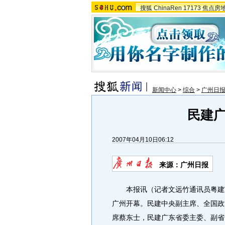
搜狐
ChinaRen
17173
焦点房
新闻中心
>
综合
>
广州日
民建
2007年04月10日06:12
来源：广州日报
本报讯（记者文远竹通讯员粤建宣
广州开幕。民建中央副主席、全国政
席蔡东士，民建广东省委主委、副省