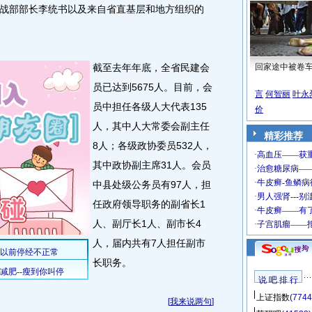
战部部长李统书以及来自省直基层和地方组织的
截至去年年底，全省民建会
回家途中被卷
员已达到5675人。目前，会
言
何智丽
叶永
员中担任各级人大代表135
价
人，其中人大常委会副主任
精彩推荐
8人；各级政协委员532人，
其中政协副主席31人。会员
中县处级公务员有97人，担
任政府领导职务的副省长1
人、副厅长1人、副市长4
人，届内共有7人担任副市
长职务。
说 吧 排 行
上证指数
(7744
[
我来说两句
]