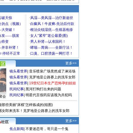
更多>>
镜头看世界
|
音乐喷泉广场竟然成了淋浴场
镜头看世界
|
克罗地亚公路赛上的洗车女郎
镜头看世界
|
19世纪日本生产恐怖孕妇娃娃
民间纪事
|
黑河打狗打出来的问题
民间纪事
|
明星代言假药应该视为共犯吗
聚会
秘那些美丽“床模”怎样炼成的(组图)
感女郎来洗车！克罗地亚公路赛上的洗车女郎
更多>>
焦点新闻
|
不要迷恋哥，哥只是一个鬼