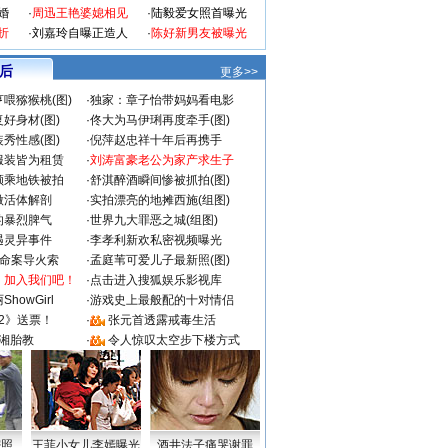
婚
·
周迅王艳婆媳相见
·
陆毅爱女照首曝光
折
·
刘嘉玲自曝正造人
·
陈好新男友被曝光
 后
更多>>
喂猕猴桃(图)
·
独家：章子怡带妈妈看电影
好身材(图)
·
佟大为马伊琍再度牵手(图)
秀性感(图)
·
倪萍赵忠祥十年后再携手
服装皆为租赁
·
刘涛富豪老公为家产求生子
颜乘地铁被拍
·
舒淇醉酒瞬间惨被抓拍(图)
做活体解剖
·
实拍漂亮的地摊西施(组图)
的暴烈脾气
·
世界九大罪恶之城(组图)
遇灵异事件
·
李孝利新欢私密视频曝光
成命案导火索
·
孟庭苇可爱儿子最新照(图)
：加入我们吧！
·
点击进入搜狐娱乐影视库
howGirl
·
游戏史上最般配的十对情侣
2》送票！
·
张元首透露戒毒生活
湘胎教
·
令人惊叹太空步下楼方式
密照
王菲小女儿李嫣曝光
酒井法子痛哭谢罪