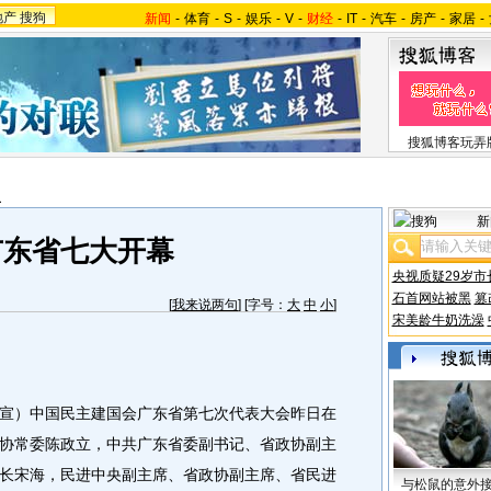
地产
搜狗
新闻
-
体育
-
S
-
娱乐
-
V
-
财经
-
IT
-
汽车
-
房产
-
家居
-
搜狐博客玩弄
报
新
广东省七大开幕
央视质疑29岁市
石首网站被黑
篡
[
我来说两句
] [字号：
大
中
小
]
宋美龄牛奶洗澡
）中国民主建国会广东省第七次代表大会昨日在
协常委陈政立，中共广东省委副书记、省政协副主
长宋海，民进中央副主席、省政协副主席、省民进
与松鼠的意外