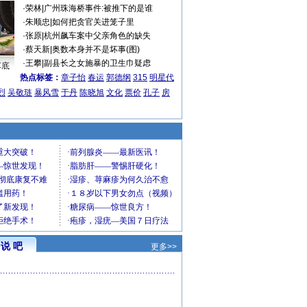
·
荣林
|
广州珠海桥事件:被推下的是谁
·
朱顺忠
|
如何把贪官关进笼子里
·
张原
|
杭州飙车案中父亲角色的缺失
·
蔡天新
|
奥数本身并不是坏事(图)
·
王攀
|
副县长之女施暴的卫生巾疑虑
车底
热点标签：
章子怡
春运
郭德纲
315
明星代
烈
吴敬琏
暴风雪
于丹
陈晓旭
文化
票价
孔子
房
说 吧
更多>>