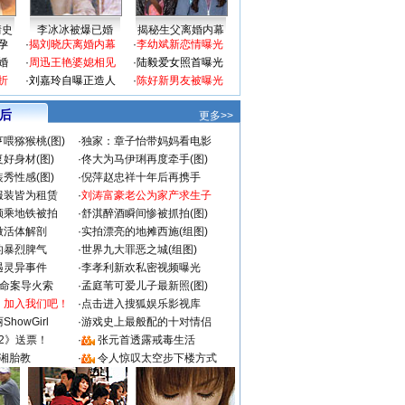
情史
李冰冰被爆已婚
揭秘生父离婚内幕
孕
·
揭刘晓庆离婚内幕
·
李幼斌新恋情曝光
婚
·
周迅王艳婆媳相见
·
陆毅爱女照首曝光
折
·
刘嘉玲自曝正造人
·
陈好新男友被曝光
 后
更多>>
喂猕猴桃(图)
·
独家：章子怡带妈妈看电影
好身材(图)
·
佟大为马伊琍再度牵手(图)
秀性感(图)
·
倪萍赵忠祥十年后再携手
服装皆为租赁
·
刘涛富豪老公为家产求生子
颜乘地铁被拍
·
舒淇醉酒瞬间惨被抓拍(图)
做活体解剖
·
实拍漂亮的地摊西施(组图)
的暴烈脾气
·
世界九大罪恶之城(组图)
遇灵异事件
·
李孝利新欢私密视频曝光
成命案导火索
·
孟庭苇可爱儿子最新照(图)
：加入我们吧！
·
点击进入搜狐娱乐影视库
howGirl
·
游戏史上最般配的十对情侣
2》送票！
·
张元首透露戒毒生活
湘胎教
·
令人惊叹太空步下楼方式