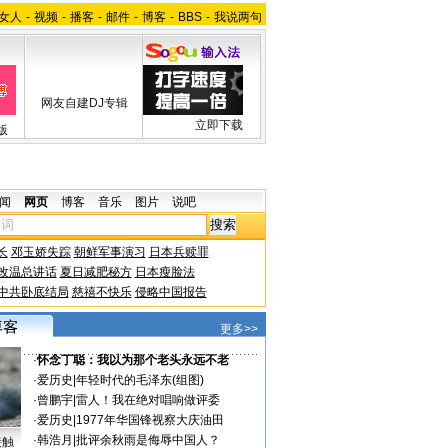
女人
-
视频
-
播客
-
邮件
-
博客
-
BBS
-
我说两句
网友自建DJ专辑
立即下载
版
闻
网页
博客
音乐
图片
说吧
长
邓玉娇失踪
朝鲜军事演习
日本兵赎罪
改温总讲话
夏日减肥秘方
日本瘦脸法
中共卧底结局
慈禧不快乐
侵略中国报告
更多>>
·
怀念丁聪：我以为那个老头永远不老
·
爱历史
|
年轻时代的毛泽东(组图)
·
曾鹏宇
|
雷人！我在绝对唱响做评委
·
爱历史
|
1977年华国锋视察大庆油田
·
韩浩月
|
批评余秋雨是侮辱中国人？
接触