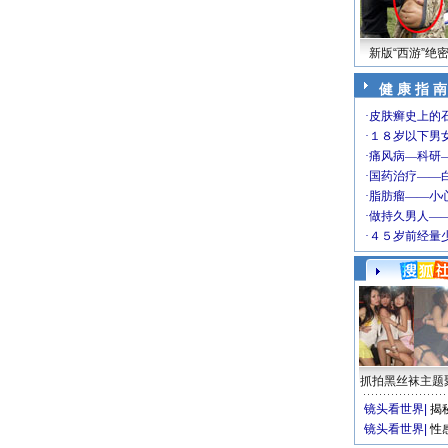
新版“西游”绝
健 康 指 南
抓拍黑丝袜主题
镜头看世界
|
揭
镜头看世界
|
性