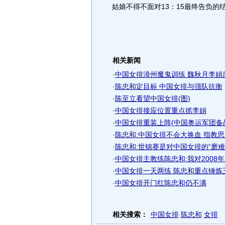
姑娘不得不面对13：15最终告负的
相关新闻
·
中国女排漳州魔鬼训练 魏秋月李娟
·
陈忠和定目标 中国女排与强队抗衡
·
陈至立看望中国女排(图)
·
中国女排接应位置重点抓李娟
·
中国女排重装上阵(中国奥运军团备战2
·
陈忠和:中国女排不会大换血 指教思
·
陈忠和:世锦赛是对中国女排的“磨难”
·
中国女排主教练陈忠和:我对2008
·
中国女排一天两练 陈忠和重点锤炼
·
中国女排开门红陈忠和仍不满
相关搜索：
中国女排
陈忠和
女排