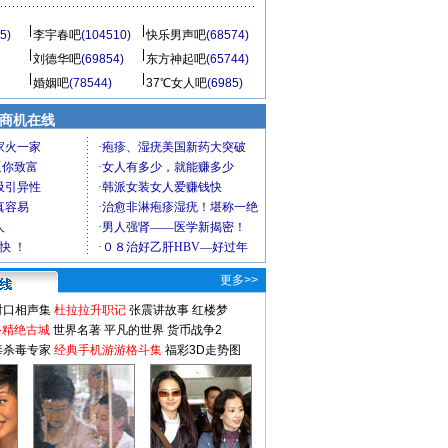
5)
李宇春吧
(104510)
快乐男声吧
(68574)
刘德华吧
(69854)
东方神起吧
(65744)
婚姻吧
(78544)
37℃女人吧
(6985)
商机在线
更多>>
对口相声集
杜拉拉升职记
张震讲故事
红楼梦
-精绝古城
世界名著
平凡的世界
货币战争2
毒杀毒专家
经典手机游游格斗集
福彩3D走势图