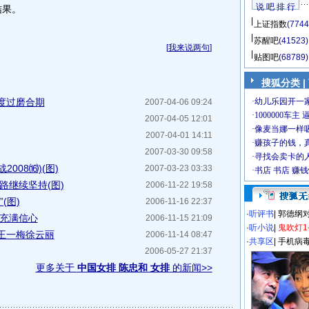
说 吧 排 行
结果。
上证指数
(7744
苏醒吧
(41523)
[
我来说两句
]
贴图吧
(68789)
搜狐分类
|
度过磨合期
2007-04-06 09:24
2007-04-05 12:01
2007-04-01 14:11
2007-03-30 09:58
008⒃)(图)
2007-03-23 03:33
路继续坚持(图)
2006-11-22 19:58
(图)
2006-11-16 22:37
·
听评书
|
郭德纲
年充满信心
2006-11-15 21:09
·
听小说
|
鬼吹灯1
王一梅徐云丽
2006-11-14 08:47
·
共享区
|
手机病
2006-05-27 21:37
更多关于
中国女排 陈忠和 女排
的新闻>>