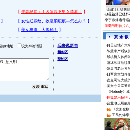
揭田壮壮徐帆
·
赵薇被爆已经怀
·
李宇春爆遭母逼
·
圣诞节明信片八
茶 余 饭
我来说两句
·
何炅获地产大亨
隐藏地址
设为辩论话题
·
陈慧琳产后恢复
精华区
·
殷桃街头休闲装
辩论区
·
范冰冰红地毯
·
姚晨与老公素
·
日军竟拿战俘
·
盘点网坛大腕
·
美女办公室遭
·
《Nobody》
·
搜狐娱乐招聘
·
台北电玩展靓丽S
·
《变形金刚
·
王岳伦爆李