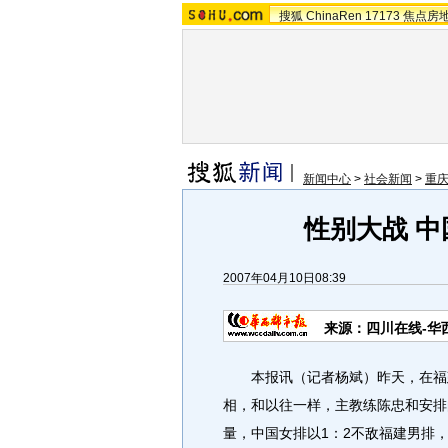
搜狐
ChinaRen
17173
焦点房
新闻中心
>
社会新闻
>
重
性别大战 
2007年04月10日08:39
来源：四川在线-华
本报讯（记者杨斌）昨天，在福建
相，和以往一样，主教练陈忠和安排的
量，中国女排以1：2不敌福建男排