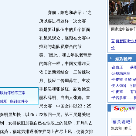
赛前，陈忠和表示：“之
所以要进行这样一次比赛，
就是要让队伍中的几个新面
回家途中被卷
孔见见观众，逐渐在比赛中
言
何智丽
叶永
找到与老队员磨合的节
价
奏。”因此，和去年以老带新
精彩推荐
的阵容一样，中国女排昨天
依旧是新老结合，二传魏秋
月、接应二传周苏红、主攻
手杨昊和张越红、副攻徐云
丽和薛明、自由人张娜。首
局比赛，中国女排以23：25
奏明显加快，以25：22扳回一局。第三局是关键
相 关 说 吧
制，女排依旧加强自己在快攻上的优势，开局时占
陈忠和
|
昨天
优势，福建男排逐渐在拦网上占尽上风，使得女排