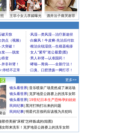
密照
王菲小女儿李嫣曝光
酒井法子痛哭谢罪
更多>>
镜头看世界
|
音乐喷泉广场竟然成了淋浴场
镜头看世界
|
克罗地亚公路赛上的洗车女郎
镜头看世界
|
19世纪日本生产恐怖孕妇娃娃
民间纪事
|
黑河打狗打出来的问题
民间纪事
|
明星代言假药应该视为共犯吗
聚会
秘那些美丽“床模”怎样炼成的(组图)
感女郎来洗车！克罗地亚公路赛上的洗车女郎