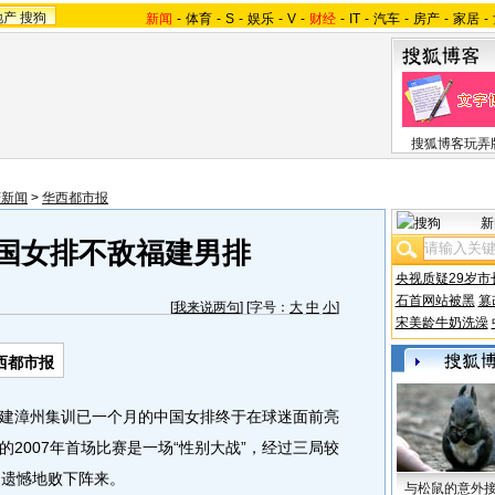
地产
搜狗
新闻
-
体育
-
S
-
娱乐
-
V
-
财经
-
IT
-
汽车
-
房产
-
家居
-
搜狐博客玩弄
庆新闻
>
华西都市报
新
中国女排不敌福建男排
央视质疑29岁市
石首网站被黑
篡
[
我来说两句
] [字号：
大
中
小
]
宋美龄牛奶洗澡
西都市报
漳州集训已一个月的中国女排终于在球迷面前亮
2007年首场比赛是一场“性别大战”，经过三局较
，遗憾地败下阵来。
与松鼠的意外