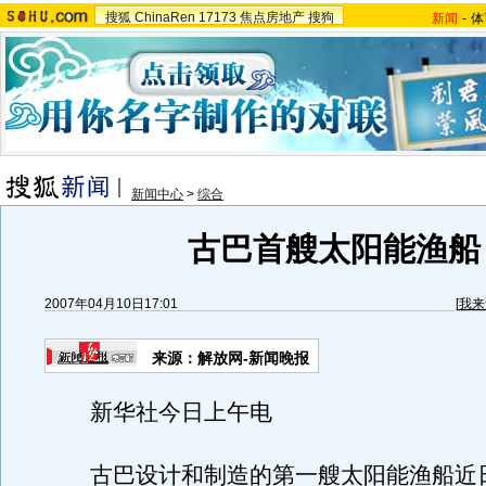
搜狐
ChinaRen
17173
焦点房地产
搜狗
新闻
-
体
新闻中心
>
综合
古巴首艘太阳能渔船
2007年04月10日17:01
[
我来
来源：解放网-新闻晚报
新华社今日上午电
古巴设计和制造的第一艘太阳能渔船近