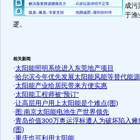
成污
于渔
逻。
相关新闻
·
太阳能照明系统进入东莞地产项目
·
哈尔滨今年优先发展太阳能风能等替代能源
·
太阳能产业给居民带来方便实惠
·
太阳能工程师被“预订”
·
让高层用户用上太阳能是个难点(图)
·
图:南京太阳能电池生产世界领先
·
青岛价值300万奥运浮标遭人为破坏陷入瘫
(图)
·
重庆也可利用太阳能