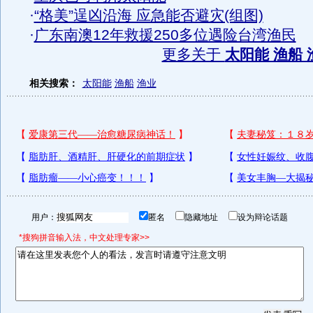
·
“格美”逞凶沿海 应急能否避灾(组图)
·
广东南澳12年救援250多位遇险台湾渔民
更多关于
太阳能 渔船 
相关搜索：
太阳能
渔船
渔业
用户：
匿名
隐藏地址
设为辩论话题
*搜狗拼音输入法，中文处理专家>>