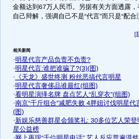
金额达到67万人民币。另据有关方面透露，
自己辩解，强调自己不是“代言”而只是“配合
[
相关新闻
·
明星代言产品负责不负责?
·
明星代言:谁把谁骗了?(3)(图)
·
《天龙》盛世终测 粉丝恶搞代言明星
·
明星代言奢侈品谁最红(组图)
·
看明星演绎名牌 盘点艺人“乱穿衣”(组图)
·
南京“千斤组合”减肥失败 4胖妞讨伐明星代
(图)
·
新娱乐慈善群星会颁奖礼: 30多位艺人荣登
星公益榜
·
网上再现“千位明星电话” 艺人反应普遍漠然