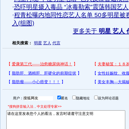
·
恐吓明星摄入毒品 “冰毒勒索”震荡韩国艺人
·
程青松曝内地同性恋艺人名单 50多明星被
入(组图)
更多关于
明星 艺人 
相关搜索：
明星
艺人
代言
用户：
匿名
隐藏地址
设为辩论话题
*搜狗拼音输入法，中文处理专家>>