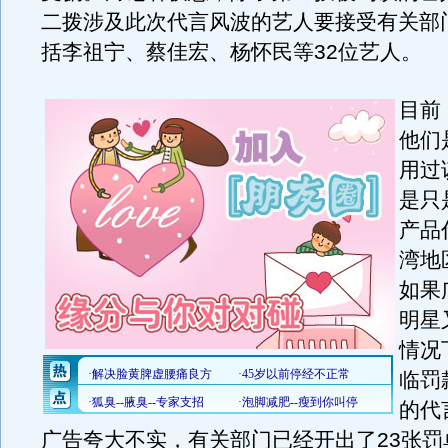
二拨涉及此次代言风波的艺人要接受有关部
括李祖宁、蔡佳宏、杨怀民等32位艺人。
目前
他们
用过
是只
产品
湾地
如果
明星
情况
临罚
的代
广告夸大不实，有关部门已经开出了23张罚