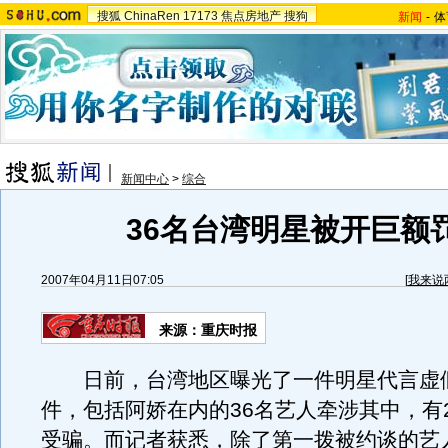
搜狐
ChinaRen
17173
焦点房地产
搜狗
新闻
-
体
新闻中心
>
综合
36名台湾明星被开巨额
2007年04月11日07:05
[
我来说
来源：重庆时报
日前，台湾地区曝光了一件明星代言虚
件，包括阿娇在内的36名艺人牵涉其中，有2
受骗。而记者获悉，除了第一拨被约谈的艺