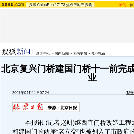
搜狐
ChinaRen
17173
焦点房地产
搜狗
新闻
-
体
新闻中心
>
国内新闻
>
国内要闻
>
各地视窗
北京复兴门桥建国门桥十一前完成
业
2007年04月11日07:24
[
我来
来源：北京日报
本报讯 (记者赵耕)继西直门桥改造工程
和建国门的两座“老立交”也被列入了市政府