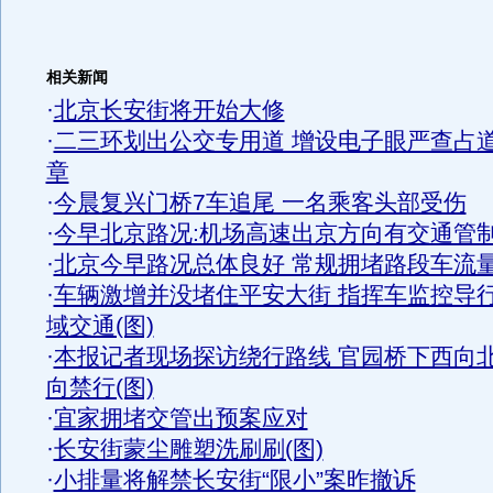
相关新闻
·
北京长安街将开始大修
·
二三环划出公交专用道 增设电子眼严查占
章
·
今晨复兴门桥7车追尾 一名乘客头部受伤
·
今早北京路况:机场高速出京方向有交通管
·
北京今早路况总体良好 常规拥堵路段车流
·
车辆激增并没堵住平安大街 指挥车监控导
域交通(图)
·
本报记者现场探访绕行路线 官园桥下西向
向禁行(图)
·
宜家拥堵交管出预案应对
·
长安街蒙尘雕塑洗刷刷(图)
·
小排量将解禁长安街“限小”案昨撤诉