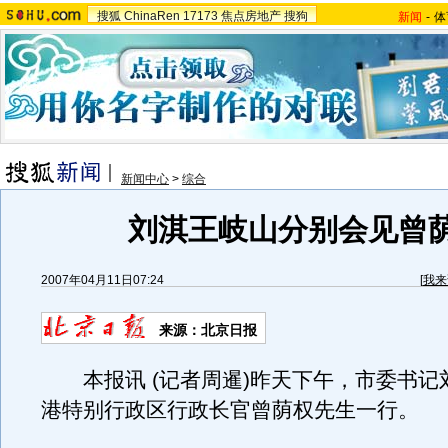
搜狐
ChinaRen
17173
焦点房地产
搜狗
新闻
-
体
新闻中心
>
综合
刘淇王岐山分别会见曾
2007年04月11日07:24
[
我来
来源：北京日报
本报讯 (记者周暹)昨天下午，市委书记
港特别行政区行政长官曾荫权先生一行。