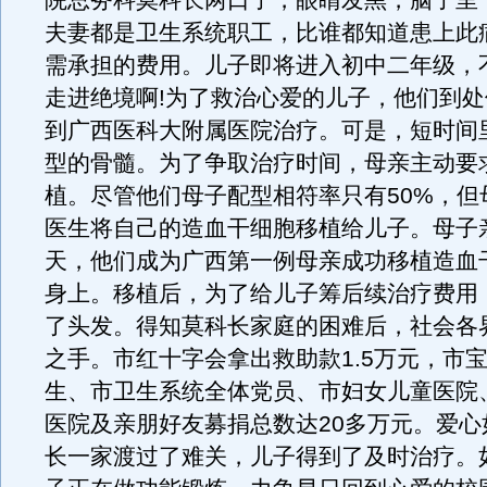
院总务科莫科长两口子，眼睛发黑，脑子里
夫妻都是卫生系统职工，比谁都知道患上此
需承担的费用。儿子即将进入初中二年级，
走进绝境啊!为了救治心爱的儿子，他们到
到广西医科大附属医院治疗。可是，短时间
型的骨髓。为了争取治疗时间，母亲主动要
植。尽管他们母子配型相符率只有50%，但
医生将自己的造血干细胞移植给儿子。母子
天，他们成为广西第一例母亲成功移植造血
身上。移植后，为了给儿子筹后续治疗费用
了头发。得知莫科长家庭的困难后，社会各
之手。市红十字会拿出救助款1.5万元，市
生、市卫生系统全体党员、市妇女儿童医院
医院及亲朋好友募捐总数达20多万元。爱心
长一家渡过了难关，儿子得到了及时治疗。