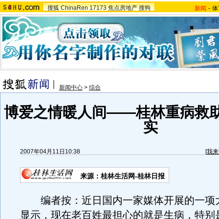
搜狐
ChinaRen
17173
焦点房地产
搜狗
新闻
-
体
新闻中心
>
综合
博爱之情暖人间——桂林重病救
实
2007年04月11日10:38
[
我来
来源：桂林生活网-桂林日报
编者按：近日国内一家媒体开展的一项
显示，现在老百姓最担心的就是生病，特别