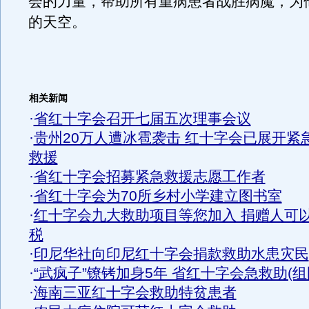
会的力量，帮助所有重病患者战胜病魔，为
的天空。
相关新闻
·
省红十字会召开七届五次理事会议
·
贵州20万人遭冰雹袭击 红十字会已展开紧
救援
·
省红十字会招募紧急救援志愿工作者
·
省红十字会为70所乡村小学建立图书室
·
红十字会九大救助项目等您加入 捐赠人可
税
·
印尼华社向印尼红十字会捐款救助水患灾民
·
“武疯子”镣铐加身5年 省红十字会急救助(组
·
海南三亚红十字会救助特贫患者