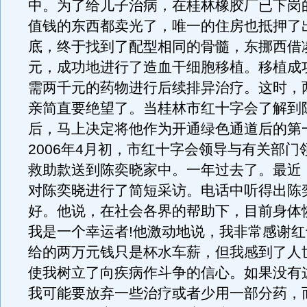
中。为了给儿子治病，在桂林橡胶厂已下岗
值钱的东西都卖光了，唯一的住房也抵押了出
底，终于找到了配型相同的骨髓，东挪西借凑
元，成功地进行了造血干细胞移植。移植成
需两千元的药物进行后续排异治疗。这时，
亲简直要绝望了。当桂林市红十字会了解到
后，马上决定将他作为开通绿色通道后的第
2006年4月初，市红十字会领导与有关部门
救助款送到陈奕晓家中。一年过去了。最近
对陈奕晓进行了简短采访。电话中听得出陈
好。他说，在社会各界的帮助下，目前身体
我是一个幸运者!他激动地说，我非常感谢
给的两万元钱只是杯水车薪，但我感到了人
使我树立了向疾病作斗争的信心。如果没有
我可能要放弃一些治疗或者少用一部分药，