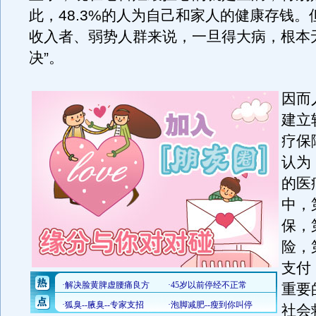
此，48.3%的人为自己和家人的健康存钱。
收入者、弱势人群来说，一旦得大病，根本
决”。
因而
建立
疗保
认为
的医
中，
保，
险，
支付
重要
社会