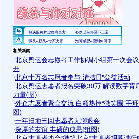
相关新闻
·
北京奥运会志愿者工作协调小组第十次会议
开
·
北京十万名志愿者参与“清洁日”公益活动
·
北京奥运志愿者报名突破30万 解读数字背
力量(图)
·
外企志愿者聚会交流 白领热捧“微笑圈”手环
图)
·
一年扫地三回志愿者无聊退会
·
深厚的友谊 丰硕的成果(组图)
·
北京志愿者协会“微笑北京”志愿者招募进行