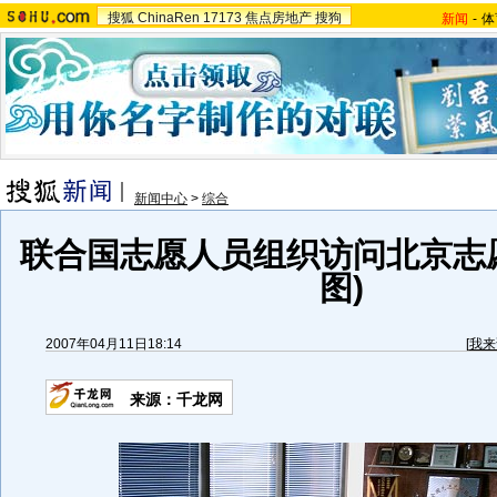
搜狐
ChinaRen
17173
焦点房地产
搜狗
新闻
-
体
新闻中心
>
综合
联合国志愿人员组织访问北京志
图)
2007年04月11日18:14
[
我来
来源：千龙网