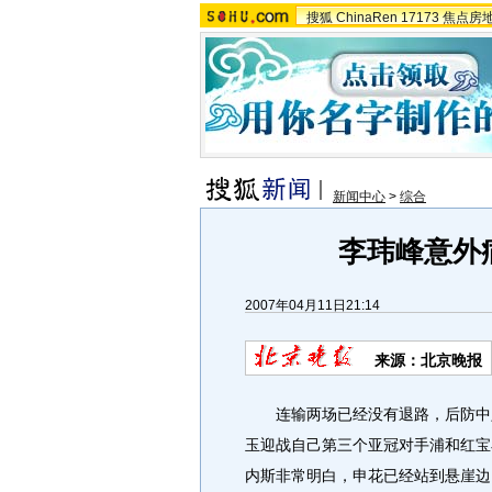
搜狐
ChinaRen
17173
焦点房
新闻中心
>
综合
李玮峰意外
2007年04月11日21:14
来源：北京晚报
连输两场已经没有退路，后防中坚
玉迎战自己第三个亚冠对手浦和红宝
内斯非常明白，申花已经站到悬崖边