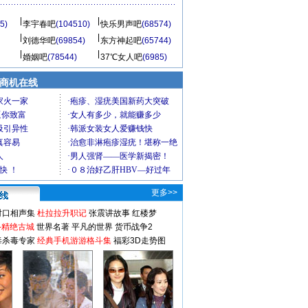
5)
李宇春吧
(104510)
快乐男声吧
(68574)
刘德华吧
(69854)
东方神起吧
(65744)
婚姻吧
(78544)
37℃女人吧
(6985)
商机在线
更多>>
对口相声集
杜拉拉升职记
张震讲故事
红楼梦
-精绝古城
世界名著
平凡的世界
货币战争2
毒杀毒专家
经典手机游游格斗集
福彩3D走势图