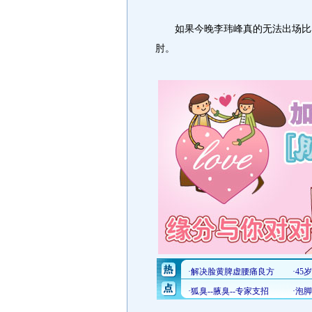
如果今晚李玮峰真的无法出场比赛
肘。