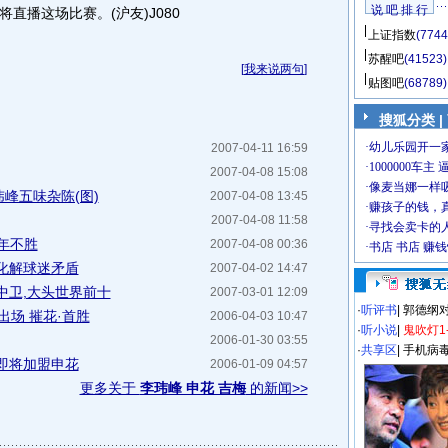
说 吧 排 行
直播这场比赛。(沪友)J080
上证指数
(7744
苏醒吧
(41523)
[
我来说两句
]
贴图吧
(68789)
搜狐分类
|
2007-04-11 16:59
2007-04-08 15:08
玮峰五味杂陈(图)
2007-04-08 13:45
2007-04-08 11:58
9年不胜
2007-04-08 00:36
化解球迷矛盾
2007-04-02 14:47
中卫,大头世界前十
2007-03-01 12:09
·
听评书
|
郭德纲
出场 摧花·首胜
2006-04-03 10:47
·
听小说
|
鬼吹灯1
2006-01-30 03:55
·
共享区
|
手机病
即将加盟申花
2006-01-09 04:57
更多关于
李玮峰 申花 吉梅
的新闻>>