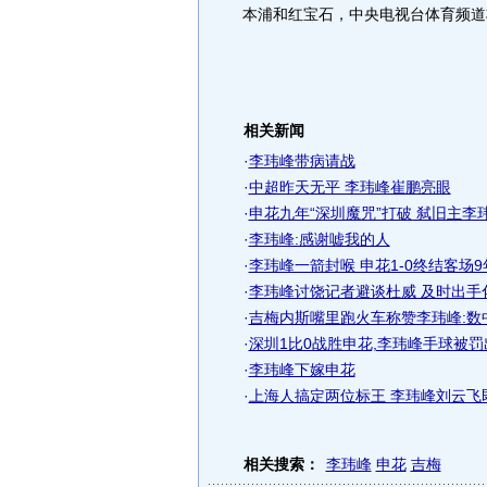
本浦和红宝石，中央电视台体育频道将
相关新闻
·
李玮峰带病请战
·
中超昨天无平 李玮峰崔鹏亮眼
·
申花九年“深圳魔咒”打破 弑旧主李
·
李玮峰:感谢嘘我的人
·
李玮峰一箭封喉 申花1-0终结客场
·
李玮峰讨饶记者避谈杜威 及时出手
·
吉梅内斯嘴里跑火车称赞李玮峰:数
·
深圳1比0战胜申花,李玮峰手球被罚
·
李玮峰下嫁申花
·
上海人搞定两位标王 李玮峰刘云飞
相关搜索：
李玮峰
申花
吉梅