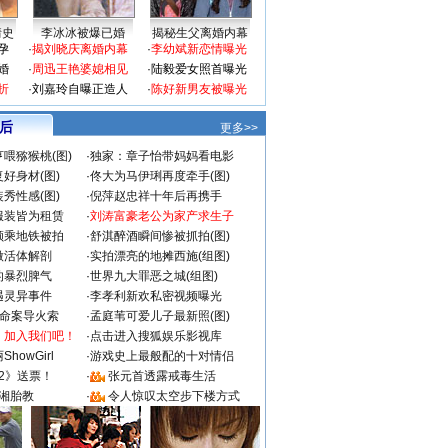
情史
李冰冰被爆已婚
揭秘生父离婚内幕
孕
·
揭刘晓庆离婚内幕
·
李幼斌新恋情曝光
婚
·
周迅王艳婆媳相见
·
陆毅爱女照首曝光
折
·
刘嘉玲自曝正造人
·
陈好新男友被曝光
 后
更多>>
喂猕猴桃(图)
·
独家：章子怡带妈妈看电影
好身材(图)
·
佟大为马伊琍再度牵手(图)
秀性感(图)
·
倪萍赵忠祥十年后再携手
服装皆为租赁
·
刘涛富豪老公为家产求生子
颜乘地铁被拍
·
舒淇醉酒瞬间惨被抓拍(图)
做活体解剖
·
实拍漂亮的地摊西施(组图)
的暴烈脾气
·
世界九大罪恶之城(组图)
遇灵异事件
·
李孝利新欢私密视频曝光
成命案导火索
·
孟庭苇可爱儿子最新照(图)
：加入我们吧！
·
点击进入搜狐娱乐影视库
howGirl
·
游戏史上最般配的十对情侣
2》送票！
·
张元首透露戒毒生活
湘胎教
·
令人惊叹太空步下楼方式