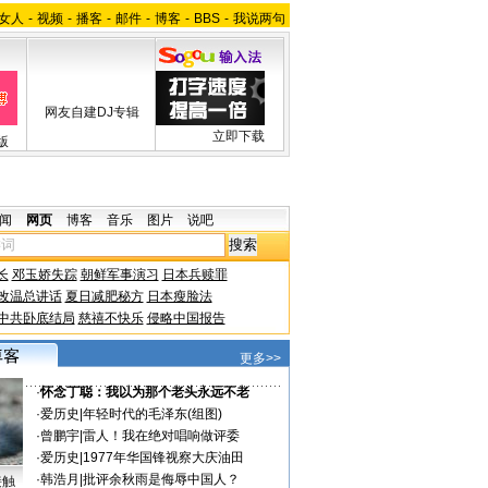
女人
-
视频
-
播客
-
邮件
-
博客
-
BBS
-
我说两句
网友自建DJ专辑
立即下载
版
闻
网页
博客
音乐
图片
说吧
长
邓玉娇失踪
朝鲜军事演习
日本兵赎罪
改温总讲话
夏日减肥秘方
日本瘦脸法
中共卧底结局
慈禧不快乐
侵略中国报告
更多>>
·
怀念丁聪：我以为那个老头永远不老
·
爱历史
|
年轻时代的毛泽东(组图)
·
曾鹏宇
|
雷人！我在绝对唱响做评委
·
爱历史
|
1977年华国锋视察大庆油田
·
韩浩月
|
批评余秋雨是侮辱中国人？
接触