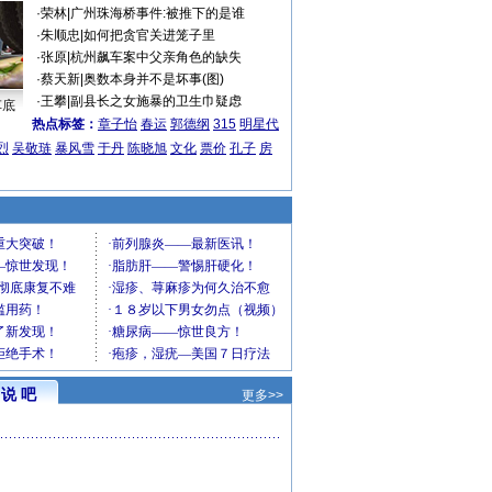
·
荣林
|
广州珠海桥事件:被推下的是谁
·
朱顺忠
|
如何把贪官关进笼子里
·
张原
|
杭州飙车案中父亲角色的缺失
·
蔡天新
|
奥数本身并不是坏事(图)
·
王攀
|
副县长之女施暴的卫生巾疑虑
车底
热点标签：
章子怡
春运
郭德纲
315
明星代
烈
吴敬琏
暴风雪
于丹
陈晓旭
文化
票价
孔子
房
说 吧
更多>>