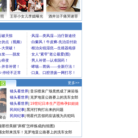
密照
王菲小女儿李嫣曝光
酒井法子痛哭谢罪
更多>>
镜头看世界
|
音乐喷泉广场竟然成了淋浴场
镜头看世界
|
克罗地亚公路赛上的洗车女郎
镜头看世界
|
19世纪日本生产恐怖孕妇娃娃
民间纪事
|
黑河打狗打出来的问题
民间纪事
|
明星代言假药应该视为共犯吗
聚会
秘那些美丽“床模”怎样炼成的(组图)
感女郎来洗车！克罗地亚公路赛上的洗车女郎