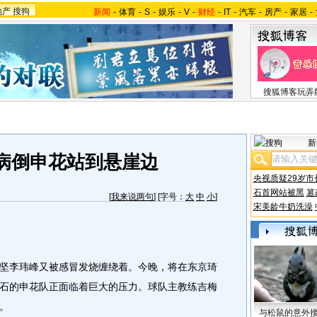
地产
搜狗
新闻
-
体育
-
S
-
娱乐
-
V
-
财经
-
IT
-
汽车
-
房产
-
家居
-
搜狐博客玩弄
新
病倒申花站到悬崖边
央视质疑29岁市
石首网站被黑
篡
[
我来说两句
] [字号：
大
中
小
]
宋美龄牛奶洗澡
李玮峰又被感冒发烧缠绕着。今晚，将在东京琦
石的申花队正面临着巨大的压力。球队主教练吉梅
。
与松鼠的意外