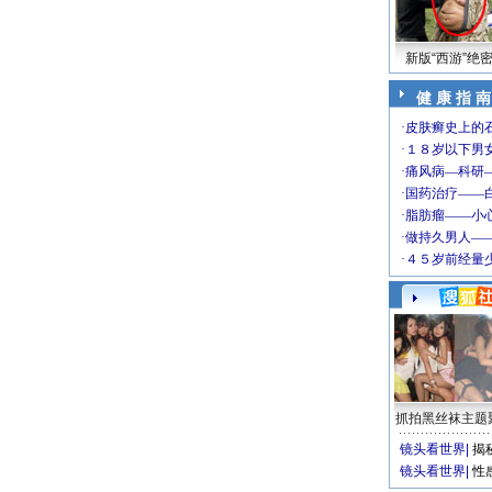
新版“西游”绝
健 康 指 南
抓拍黑丝袜主题
镜头看世界
|
揭
镜头看世界
|
性