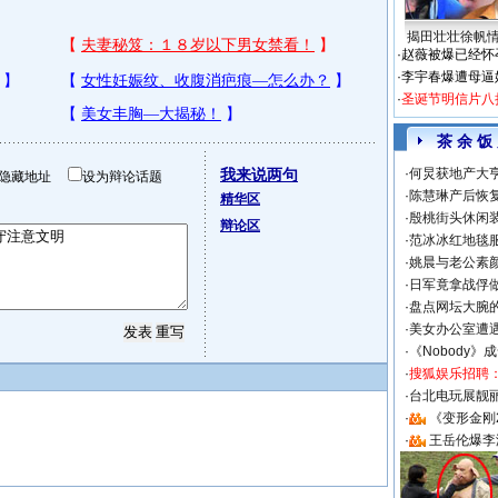
揭田壮壮徐帆
·
赵薇被爆已经怀
·
李宇春爆遭母逼
·
圣诞节明信片八
茶 余 饭
我来说两句
·
何炅获地产大亨
隐藏地址
设为辩论话题
·
陈慧琳产后恢复
精华区
·
殷桃街头休闲装
辩论区
·
范冰冰红地毯
·
姚晨与老公素
·
日军竟拿战俘
·
盘点网坛大腕
·
美女办公室遭
·
《Nobody》
·
搜狐娱乐招聘
·
台北电玩展靓丽S
·
《变形金刚
·
王岳伦爆李