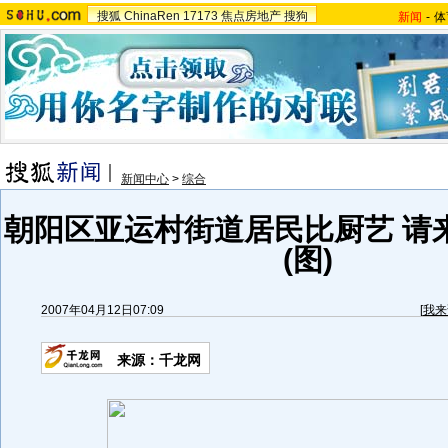
搜狐
ChinaRen
17173
焦点房地产
搜狗
新闻
-
体
新闻中心
>
综合
朝阳区亚运村街道居民比厨艺 请
(图)
2007年04月12日07:09
[
我来
来源：千龙网