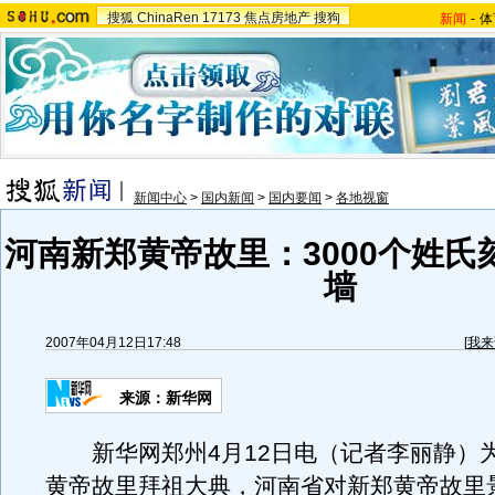
搜狐
ChinaRen
17173
焦点房地产
搜狗
新闻
-
体
新闻中心
>
国内新闻
>
国内要闻
>
各地视窗
河南新郑黄帝故里：3000个姓氏
墙
2007年04月12日17:48
[
我来
来源：新华网
新华网郑州4月12日电（记者李丽静）
黄帝故里拜祖大典，河南省对新郑黄帝故里