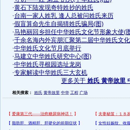
·
黄石下陆发现奇特姓抄的姓氏
·
台南一家人姓乳 逢人总被问姓氏来历
·
假盲算命先生自揭猜姓氏骗局(图)
·
马艳丽回乡担任中华姓氏文化节形象大使(图
·
千余名海内外宾朋汇聚第二届中华姓氏文化
·
中华姓氏文化节月底举行
·
马建立中华姓氏研究中心(图)
·
中华姓氏寻根园选址龙岗
·
专家解读中华姓氏三大玄机
更多关于
姓氏 黄帝故里 
相关搜索：
姓氏
黄帝故里
中华
工程
广场