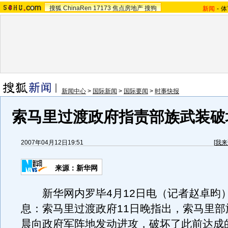
搜狐
ChinaRen
17173
焦点房地产
搜狗
新闻
-
体
新闻中心
>
国际新闻
>
国际要闻
>
时事快报
索马里过渡政府指责部族武装破
2007年04月12日19:51
[
我来
来源：新华网
新华网内罗毕4月12日电（记者赵卓昀
息：索马里过渡政府11日晚指出，索马里部
晨向政府军阵地发动进攻，破坏了此前达成