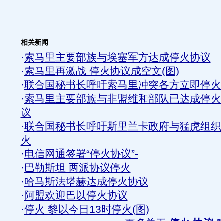
相关新闻
·
索马里主要部族与埃塞军方达成停火协议
·
索马里再激战 停火协议成空文(图)
·
联合国秘书长呼吁索马里冲突各方立即停火
·
索马里主要部族与非盟维和部队已达成停火
议
·
联合国秘书长呼吁斯里兰卡政府与猛虎组织
火
·
电信网通签署“停火协议”-
·
巴勒斯坦 两派协议停火
·
哈马斯法塔赫达成停火协议
·
阿盟欢迎巴以停火协议
·
停火 黎以今日13时停火(图)