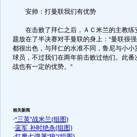
安帅：打曼联我们有优势
在击败了拜仁之后，ＡＣ米兰的主教练
题放在了半决赛对手曼联的身上：“曼联很
都很出色，与拜仁的水准不同，鲁尼与小小
球员，不过我们在两年前击败过他们。此番
战也有一定的优势。”
相关新闻
·
“三英”战米兰(组图)
·
蓝军 补时绝杀(组图)
·
红魔七弹屠“狼”(组图)