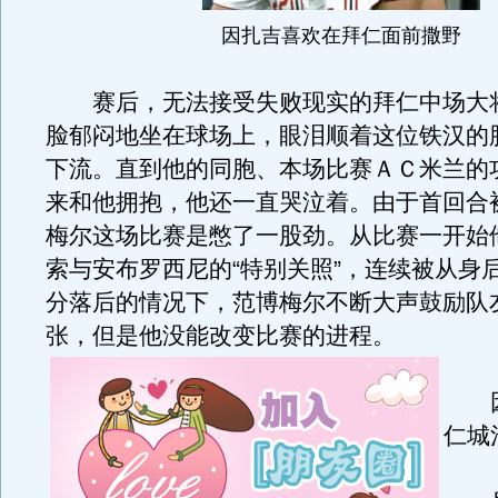
因扎吉喜欢在拜仁面前撒野
赛后，无法接受失败现实的拜仁中场大
脸郁闷地坐在球场上，眼泪顺着这位铁汉的
下流。直到他的同胞、本场比赛ＡＣ米兰的
来和他拥抱，他还一直哭泣着。由于首回合
梅尔这场比赛是憋了一股劲。从比赛一开始
索与安布罗西尼的“特别关照”，连续被从身
分落后的情况下，范博梅尔不断大声鼓励队
张，但是他没能改变比赛的进程。
因
仁城