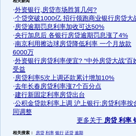
相关新闻
·
外资银行,房贷市场胜算几何?
·
个贷突破1000亿 招行领跑商业银行房贷大
·
房贷逾期罚息利率加收可达50%
·
央行加息后 各银行房贷逾期罚息涨了4%
·
南京利用擦边球房贷降低利率 一个月放款
6000万
·
外资银行房贷利率便宜? “中外房贷大战”百
受益
·
房贷利率5次上调还款累计增加10%
·
去年长春房贷利率涨7个百分点
·
建行新固定利率房贷出台
·
公积金贷款利率上调 沪上银行:房贷利率按
同调整
更多关于
房贷 利率 
相关搜索：
房贷
利率
银行
还贷
逾期