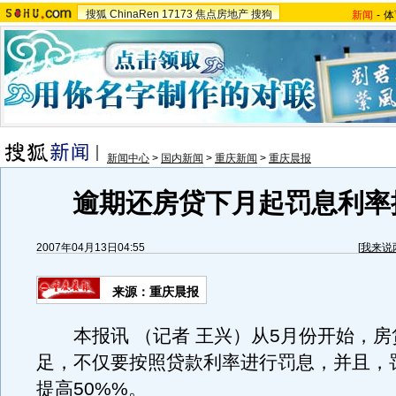
搜狐
ChinaRen
17173
焦点房地产
搜狗
新闻
-
体
新闻中心
>
国内新闻
>
重庆新闻
>
重庆晨报
逾期还房贷下月起罚息利率
2007年04月13日04:55
[
我来说
来源：重庆晨报
本报讯 （记者 王兴）从5月份开始，房
足，不仅要按照贷款利率进行罚息，并且，
提高50%%。