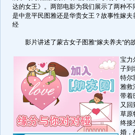
达的女王》。两部电影为我们展示了两种不
是中意平民图雅还是华贵女王？故事性嫁夫
经
影片讲述了蒙古女子图雅“嫁夫养夫”的
宝力
子到
特尔
雅救
带着
又回
草原
终接
婚，