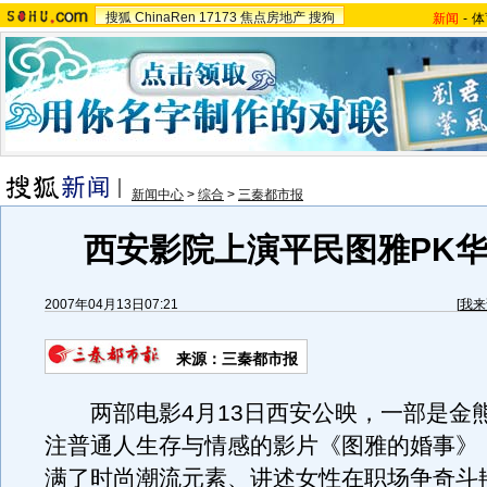
搜狐
ChinaRen
17173
焦点房地产
搜狗
新闻
-
体
新闻中心
>
综合
>
三秦都市报
西安影院上演平民图雅PK
2007年04月13日07:21
[
我来
来源：三秦都市报
两部电影4月13日西安公映，一部是金
注普通人生存与情感的影片《图雅的婚事》
满了时尚潮流元素、讲述女性在职场争奇斗