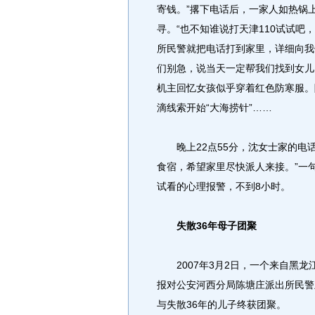
寄钱。”撂下电话后，一家人如热锅
寻。“也不知谁说打天津110试试
所民警就把电话打到家里，详细向我
们别急，说当天一定帮我们找到女儿
机主回忆女孩似乎穿着红色防寒服。
滴线索开始“大海捞针”……
晚上22点55分，沈女士家的电话
食宿，希望家里尽快派人来接。”一
试看的心理报警，不到8小时。
失散36年母子团聚
2007年3月2日，一个来自黑龙
报对公安河西分局陈塘庄派出所民警
与失散36年的儿子终获团聚。