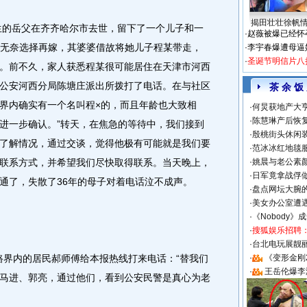
揭田壮壮徐帆
生的岳父在齐齐哈尔市去世，留下了一个儿子和一
·
赵薇被爆已经怀
岳母无奈选择再嫁，其婆婆借故将她儿子程某带走，
·
李宇春爆遭母逼
·
圣诞节明信片八
。前不久，家人获悉程某很可能居住在天津市河西
公安河西分局陈塘庄派出所拨打了电话。在与社区
茶 余 饭
界内确实有一个名叫程×的，而且年龄也大致相
·
何炅获地产大亨
·
陈慧琳产后恢复
进一步确认。”转天，在焦急的等待中，我们接到
·
殷桃街头休闲装
了解情况，通过交谈，觉得他极有可能就是我们要
·
范冰冰红地毯
联系方式，并希望我们尽快取得联系。当天晚上，
·
姚晨与老公素
·
日军竟拿战俘
通了，失散了36年的母子对着电话泣不成声。
·
盘点网坛大腕
·
美女办公室遭
·
《Nobody》
·
搜狐娱乐招聘
·
台北电玩展靓丽S
路界内的居民郝师傅给本报热线打来电话：“替我们
·
《变形金刚
·
王岳伦爆李
马进、郭亮，通过他们，看到公安民警是真心为老