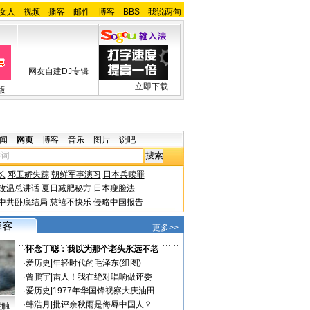
女人
-
视频
-
播客
-
邮件
-
博客
-
BBS
-
我说两句
网友自建DJ专辑
立即下载
版
闻
网页
博客
音乐
图片
说吧
长
邓玉娇失踪
朝鲜军事演习
日本兵赎罪
改温总讲话
夏日减肥秘方
日本瘦脸法
中共卧底结局
慈禧不快乐
侵略中国报告
更多>>
·
怀念丁聪：我以为那个老头永远不老
·
爱历史
|
年轻时代的毛泽东(组图)
·
曾鹏宇
|
雷人！我在绝对唱响做评委
·
爱历史
|
1977年华国锋视察大庆油田
·
韩浩月
|
批评余秋雨是侮辱中国人？
接触