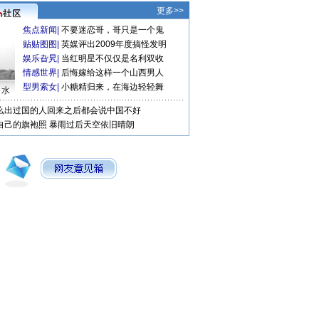
更多>>
焦点新闻
|
不要迷恋哥，哥只是一个鬼
贴贴图图
|
英媒评出2009年度搞怪发明
娱乐旮旯
|
当红明星不仅仅是名利双收
情感世界
|
后悔嫁给这样一个山西男人
型男索女
|
小糖精归来，在海边轻轻舞
口水
么出过国的人回来之后都会说中国不好
自己的旗袍照
暴雨过后天空依旧晴朗