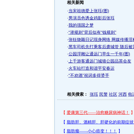
相关新闻
·
当宋祖德爱上张珏(图)
·
男演员色诱金鸡影后张珏
·
我的强国之梦
·
“潜规则”背后似有“钱规则”
·
张钰饶颖日记现身网络 网媒传播淫
·
黑车司机先打乘客后袭城管 随后被
·
公园浮雕让通远门早生一千年(图)
·
上千游客通远门城墙公园品茶会友
·
火车站打造和谐平安春运
·
“不劝酒”祝词多得烫手
相关搜索：
张珏
民警
社区
河西
电