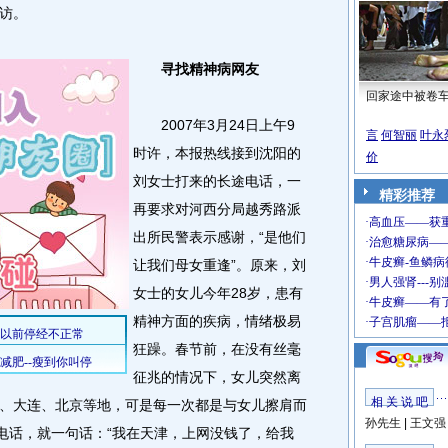
访。
寻找精神病网友
回家途中被卷
2007年3月24日上午9
言
何智丽
叶永
时许，本报热线接到沈阳的
价
刘女士打来的长途电话，一
精彩推荐
再要求对河西分局越秀路派
出所民警表示感谢，“是他们
让我们母女重逢”。原来，刘
女士的女儿今年28岁，患有
精神方面的疾病，情绪极易
狂躁。春节前，在没有丝毫
征兆的情况下，女儿突然离
相 关 说 吧
、大连、北京等地，可是每一次都是与女儿擦肩而
孙先生
|
王文强
的电话，就一句话：“我在天津，上网没钱了，给我