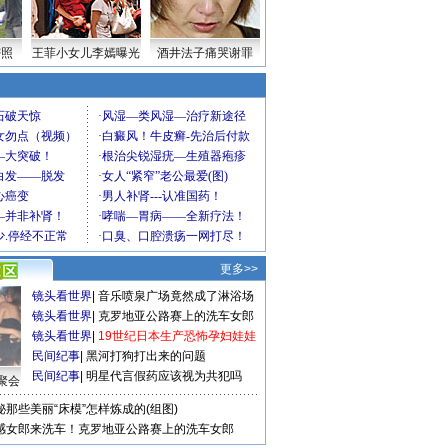
密照
王菲小女儿李嫣曝光
酒井法子痛哭谢罪
更多>>
镜头看世界
|
音乐喷泉广场竟然成了淋浴场
镜头看世界
|
克罗地亚公路赛上的洗车女郎
镜头看世界
|
19世纪日本生产恐怖孕妇娃娃
民间纪事
|
黑河打狗打出来的问题
民间纪事
|
明星代言假药应该视为共犯吗
聚会
秘那些美丽“床模”怎样炼成的(组图)
感女郎来洗车！克罗地亚公路赛上的洗车女郎