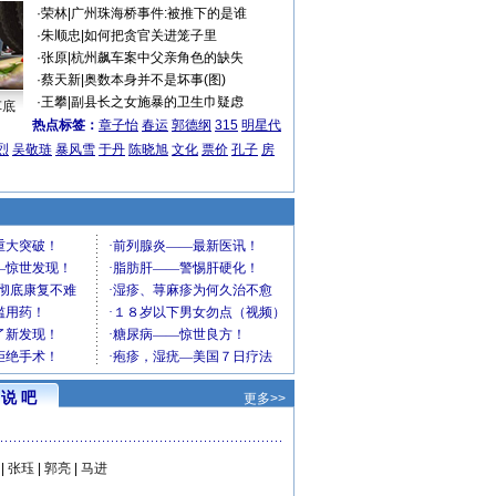
·
荣林
|
广州珠海桥事件:被推下的是谁
·
朱顺忠
|
如何把贪官关进笼子里
·
张原
|
杭州飙车案中父亲角色的缺失
·
蔡天新
|
奥数本身并不是坏事(图)
·
王攀
|
副县长之女施暴的卫生巾疑虑
车底
热点标签：
章子怡
春运
郭德纲
315
明星代
烈
吴敬琏
暴风雪
于丹
陈晓旭
文化
票价
孔子
房
说 吧
更多>>
|
张珏
|
郭亮
|
马进