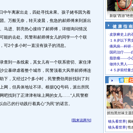
日中午离家出走，四处寻找未果。孩子姥爷因为着
新版“西游”绝
团。万般无奈，转天凌晨，焦急的郝师傅来到派出
健 康 指 南
、马进、郭亮热心接待了郝师傅，详细询问情况
可能的去处。民警和郝师傅女儿的同学一个个联
，可2个多小时一直没有孩子的消息。
查到一条线索，其女儿有一个联系密切、家住津
沙尘暴肆虐着整个城市，民警顶着大风带郝师傅连
助下，又经过2个多小时，民警费劲周折找到了刘
上网，但具体地址不详。根据QQ号码，派出所民
网吧找到了正津津有味上网的女儿……“人民警察
警以自己的行动践行着真心“为民”的诺言。
抓拍黑丝袜主题
[
我来说两句
]
镜头看世界
|
揭
镜头看世界
|
性