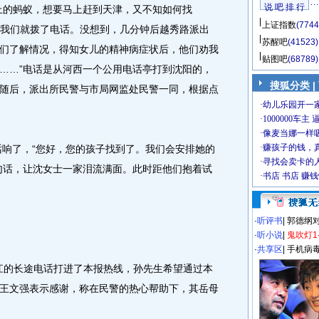
说 吧 排 行
上的蚂蚁，想要马上赶到天津，又不知如何找
上证指数
(7744
吧，我们就拨了电话。没想到，几分钟后越秀路派出
苏醒吧
(41523)
们了解情况，得知女儿的精神病症状后，他们劝我
贴图吧
(68789)
……”电话是从河西一个公用电话亭打到沈阳的，
搜狐分类
|
随后，派出所民警与市局网监处民警一同，根据点
响了，“您好，您的孩子找到了。我们会安排她的
句话，让沈女士一家泪流满面。此时距他们抱着试
·
听评书
|
郭德纲
·
听小说
|
鬼吹灯1
·
共享区
|
手机病
江的长途电话打进了本报热线，孙先生希望通过本
王文强表示感谢，称在民警的热心帮助下，其岳母