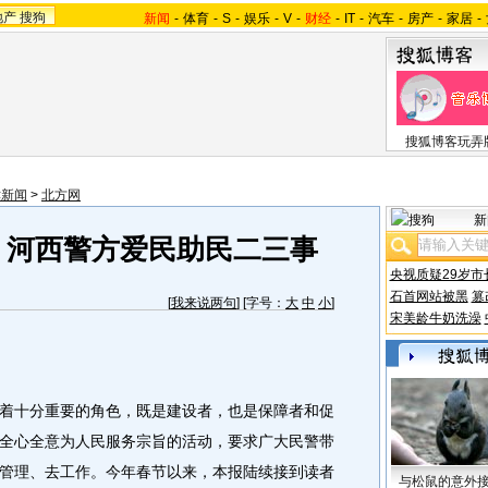
地产
搜狗
新闻
-
体育
-
S
-
娱乐
-
V
-
财经
-
IT
-
汽车
-
房产
-
家居
-
搜狐博客玩弄
津新闻
>
北方网
新
 河西警方爱民助民二三事
央视质疑29岁市
石首网站被黑
篡
[
我来说两句
] [字号：
大
中
小
]
宋美龄牛奶洗澡
十分重要的角色，既是建设者，也是保障者和促
全心全意为人民服务宗旨的活动，要求广大民警带
管理、去工作。今年春节以来，本报陆续接到读者
与松鼠的意外