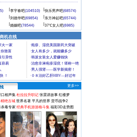
5)
李宇春吧
(104510)
快乐男声吧
(68574)
刘德华吧
(69854)
东方神起吧
(65744)
婚姻吧
(78544)
37℃女人吧
(6985)
商机在线
更多>>
对口相声集
杜拉拉升职记
张震讲故事
红楼梦
-精绝古城
世界名著
平凡的世界
货币战争2
毒杀毒专家
经典手机游游格斗集
福彩3D走势图