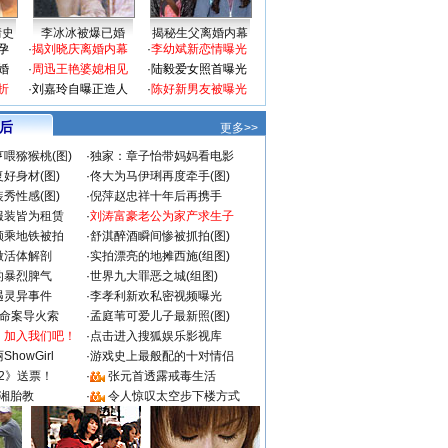
情史
李冰冰被爆已婚
揭秘生父离婚内幕
孕
·
揭刘晓庆离婚内幕
·
李幼斌新恋情曝光
婚
·
周迅王艳婆媳相见
·
陆毅爱女照首曝光
折
·
刘嘉玲自曝正造人
·
陈好新男友被曝光
 后
更多>>
喂猕猴桃(图)
·
独家：章子怡带妈妈看电影
好身材(图)
·
佟大为马伊琍再度牵手(图)
秀性感(图)
·
倪萍赵忠祥十年后再携手
服装皆为租赁
·
刘涛富豪老公为家产求生子
颜乘地铁被拍
·
舒淇醉酒瞬间惨被抓拍(图)
做活体解剖
·
实拍漂亮的地摊西施(组图)
的暴烈脾气
·
世界九大罪恶之城(组图)
遇灵异事件
·
李孝利新欢私密视频曝光
成命案导火索
·
孟庭苇可爱儿子最新照(图)
：加入我们吧！
·
点击进入搜狐娱乐影视库
howGirl
·
游戏史上最般配的十对情侣
2》送票！
·
张元首透露戒毒生活
湘胎教
·
令人惊叹太空步下楼方式