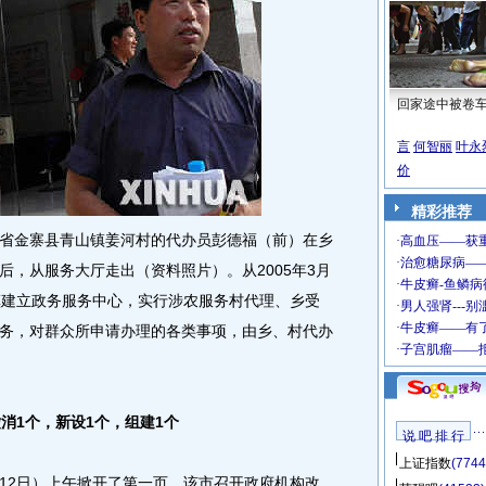
回家途中被卷
言
何智丽
叶永
价
精彩推荐
徽省金寨县青山镇姜河村的代办员彭德福（前）在乡
后，从服务大厅走出（资料照片）。从2005年3月
镇建立政务服务中心，实行涉农服务村代理、乡受
务，对群众所申请办理的各类事项，由乡、村代办
消1个，新设1个，组建1个
说 吧 排 行
上证指数
(7744
12日）上午掀开了第一页。
该市召开政府机构改