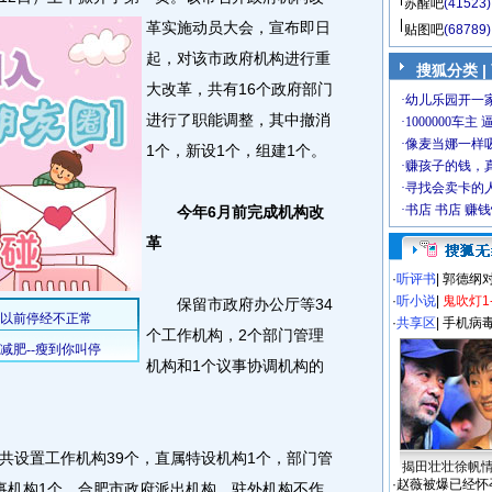
苏醒吧
(41523)
革实施动员大会，宣布即日
贴图吧
(68789)
起，对该市政府机构进行重
搜狐分类
|
大改革，共有16个政府部门
进行了职能调整，其中撤消
1个，新设1个，组建1个。
今年6月前完成机构改
革
·
听评书
|
郭德纲
·
听小说
|
鬼吹灯1
保留市政府办公厅等34
·
共享区
|
手机病
个工作机构，2个部门管理
机构和1个议事协调机构的
设置工作机构39个，直属特设机构1个，部门管
揭田壮壮徐帆
·
赵薇被爆已经怀
事机构1个。合肥市政府派出机构、驻外机构不作