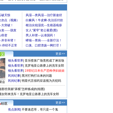
更多>>
镜头看世界
|
音乐喷泉广场竟然成了淋浴场
镜头看世界
|
克罗地亚公路赛上的洗车女郎
镜头看世界
|
19世纪日本生产恐怖孕妇娃娃
民间纪事
|
黑河打狗打出来的问题
民间纪事
|
明星代言假药应该视为共犯吗
聚会
秘那些美丽“床模”怎样炼成的(组图)
感女郎来洗车！克罗地亚公路赛上的洗车女郎
更多>>
焦点新闻
|
不要迷恋哥，哥只是一个鬼