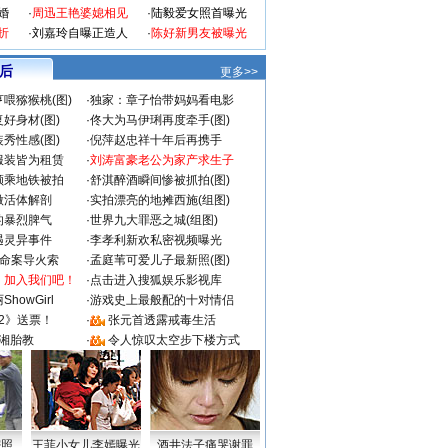
婚
·
周迅王艳婆媳相见
·
陆毅爱女照首曝光
折
·
刘嘉玲自曝正造人
·
陈好新男友被曝光
 后
更多>>
喂猕猴桃(图)
·
独家：章子怡带妈妈看电影
好身材(图)
·
佟大为马伊琍再度牵手(图)
秀性感(图)
·
倪萍赵忠祥十年后再携手
服装皆为租赁
·
刘涛富豪老公为家产求生子
颜乘地铁被拍
·
舒淇醉酒瞬间惨被抓拍(图)
做活体解剖
·
实拍漂亮的地摊西施(组图)
的暴烈脾气
·
世界九大罪恶之城(组图)
遇灵异事件
·
李孝利新欢私密视频曝光
成命案导火索
·
孟庭苇可爱儿子最新照(图)
：加入我们吧！
·
点击进入搜狐娱乐影视库
howGirl
·
游戏史上最般配的十对情侣
2》送票！
·
张元首透露戒毒生活
湘胎教
·
令人惊叹太空步下楼方式
密照
王菲小女儿李嫣曝光
酒井法子痛哭谢罪