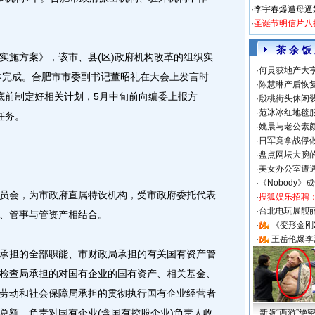
·
李宇春爆遭母逼
·
圣诞节明信片八
茶 余 饭
施方案》，该市、县(区)政府机构改革的组织实
·
何炅获地产大亨
基本完成。合肥市市委副书记董昭礼在大会上发言时
·
陈慧琳产后恢复
底前制定好相关计划，5月中旬前向编委上报方
·
殷桃街头休闲装
·
范冰冰红地毯
任务。
·
姚晨与老公素
·
日军竟拿战俘
·
盘点网坛大腕
·
美女办公室遭
·
《Nobody》
会，为市政府直属特设机构，受市政府委托代表
·
搜狐娱乐招聘
·
台北电玩展靓丽S
、管事与管资产相结合。
·
《变形金刚
·
王岳伦爆李
担的全部职能、市财政局承担的有关国有资产管
检查局承担的对国有企业的国有资产、相关基金、
劳动和社会保障局承担的贯彻执行国有企业经营者
总额、负责对国有企业(含国有控股企业)负责人收
新版“西游”绝