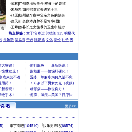
·
荣林
|
广州珠海桥事件:被推下的是谁
·
朱顺忠
|
如何把贪官关进笼子里
·
张原
|
杭州飙车案中父亲角色的缺失
·
蔡天新
|
奥数本身并不是坏事(图)
·
王攀
|
副县长之女施暴的卫生巾疑虑
车底
热点标签：
章子怡
春运
郭德纲
315
明星代
烈
吴敬琏
暴风雪
于丹
陈晓旭
文化
票价
孔子
房
说 吧
更多>>
5)
李宇春吧
(104510)
快乐男声吧
(68574)