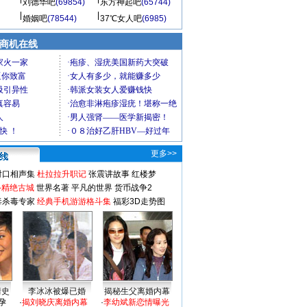
刘德华吧
(69854)
东方神起吧
(65744)
婚姻吧
(78544)
37℃女人吧
(6985)
商机在线
更多>>
对口相声集
杜拉拉升职记
张震讲故事
红楼梦
-精绝古城
世界名著
平凡的世界
货币战争2
毒杀毒专家
经典手机游游格斗集
福彩3D走势图
情史
李冰冰被爆已婚
揭秘生父离婚内幕
孕
·
揭刘晓庆离婚内幕
·
李幼斌新恋情曝光