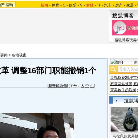
地产
搜狗
新闻
-
体育
-
S
-
娱乐
-
V
-
财经
-
IT
-
汽车
-
房产
-
家居
-
搜狐博客玩弄
内要闻
>
各地视窗
新
革 调整16部门职能撤销1个
央视质疑29岁市
石首网站被黑
篡
[
我来说两句
] [字号：
大
中
小
]
宋美龄牛奶洗澡
与松鼠的意外