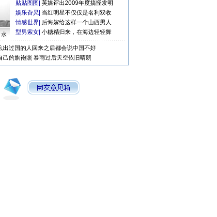
贴贴图图
|
英媒评出2009年度搞怪发明
娱乐旮旯
|
当红明星不仅仅是名利双收
情感世界
|
后悔嫁给这样一个山西男人
型男索女
|
小糖精归来，在海边轻轻舞
口水
么出过国的人回来之后都会说中国不好
自己的旗袍照
暴雨过后天空依旧晴朗