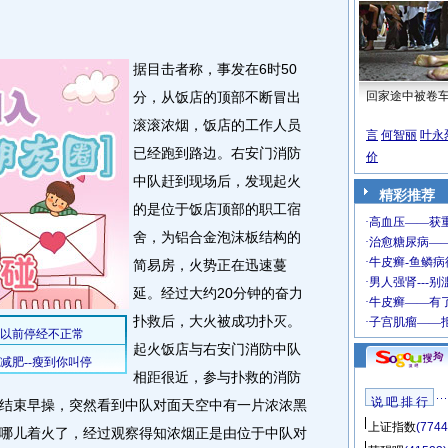
据目击者称，事发在6时50
分，从饭店的顶部不断冒出
回家途中被卷
滚滚浓烟，饭店的工作人员
言
何智丽
叶永
已经跑到路边。右安门消防
价
中队赶到现场后，发现起火
精彩推荐
的是位于饭店顶部的职工宿
舍，为铝合金泡沫板结构的
简易房，火势正在迅速蔓
延。经过大约20分钟的奋力
扑救后，大火被成功扑灭。
起火饭店与右安门消防中队
相距很近，参与扑救的消防
说 吧 排 行
结束早操，突然看到中队对面天空中有一片浓浓黑
上证指数
(7744
哪儿着火了，经过观察得知浓烟正是由位于中队对