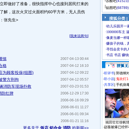
苏醒吧
(41523)
立即做好了准备，很快指挥中心也接到居民打来的
贴图吧
(68789)
了解，这次火灾过火面积约60平方米，无人员伤
搜狐分类
|
：张先生>
[
我来说两句
]
谨慎
2007-04-13 00:44
合格
2007-04-12 16:10
店为顾客投保(组图)
2007-04-12 09:22
·
听评书
|
郭德纲
·
听小说
|
鬼吹灯1
被警方刑拘
2007-04-12 05:57
·
共享区
|
手机病
7辆消防车现场扑救
2007-03-23 01:53
消防红牌
2006-12-29 17:30
2006-06-16 09:29
2006-06-01 11:27
2006-06-01 09:34
2006-01-21 11:16
揭田壮壮徐帆
·
赵薇被爆已经怀
更多关于
饭店 铝合金 消防
的新闻>>