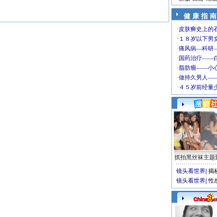
健 康 指 南
抓拍黑丝袜主题
镜头看世界
|
揭
镜头看世界
|
性