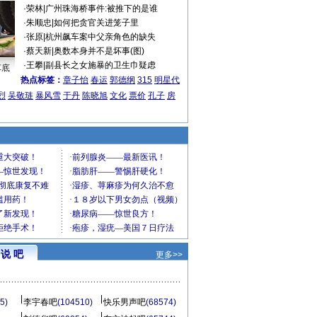
·
荣林
|
广州珠海桥事件:被推下的是谁
·
朱顺忠
|
如何把贪官关进笼子里
·
张原
|
杭州飙车案中父亲角色的缺失
·
蔡天新
|
奥数本身并不是坏事(图)
·
王攀
|
副县长之女施暴的卫生巾疑虑
车底
热点标签：
章子怡
春运
郭德纲
315
明星代
烈
吴敬琏
暴风雪
于丹
陈晓旭
文化
票价
孔子
房
说 吧
更多>>
5)
李宇春吧
(104510)
快乐男声吧
(68574)