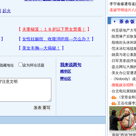
·
李宇春爆遭母逼
·
圣诞节明信片八
门
起火
茶 余 饭
·
何炅获地产大亨
·
陈慧琳产后恢复
·
殷桃街头休闲装
·
范冰冰红地毯
·
姚晨与老公素
·
日军竟拿战俘
我来说两句
隐藏地址
设为辩论话题
·
盘点网坛大腕
精华区
·
美女办公室遭
辩论区
·
《Nobody》
·
搜狐娱乐招聘
·
台北电玩展靓丽S
·
《变形金刚
·
王岳伦爆李
新版“西游”绝