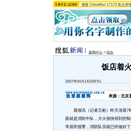
搜狐
ChinaRen
17173
焦点房
新闻中心
>
综合
饭店着
2007年04月14日00:51
来源：北京
晨报讯（记者王彬）昨天清晨7时
面就是消防中队，大火很快得到控制
等居民报警，消防队员就已经做好了