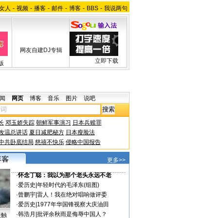
女人
-
视频
-
播客
-
邮件
-
博客
-
BBS
-
我说两句
网友自建DJ专辑
立即下载
版
闻
网页
博客
音乐
图片
说吧
长
邓玉娇失踪
朝鲜军事演习
日本兵赎罪
改温总讲话
夏日减肥秘方
日本瘦脸法
中共卧底结局
慈禧不快乐
侵略中国报告
更多>>
·
怀念丁聪：我以为那个老头永远不老
·
爱历史
|
年轻时代的毛泽东(组图)
·
曾鹏宇
|
雷人！我在绝对唱响做评委
·
爱历史
|
1977年华国锋视察大庆油田
·
韩浩月
|
批评余秋雨是侮辱中国人？
接触