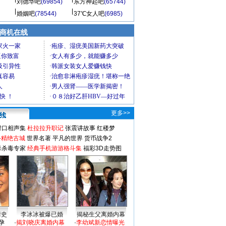
刘德华吧
(69854)
东方神起吧
(65744)
婚姻吧
(78544)
37℃女人吧
(6985)
商机在线
更多>>
对口相声集
杜拉拉升职记
张震讲故事
红楼梦
-精绝古城
世界名著
平凡的世界
货币战争2
毒杀毒专家
经典手机游游格斗集
福彩3D走势图
情史
李冰冰被爆已婚
揭秘生父离婚内幕
孕
·
揭刘晓庆离婚内幕
·
李幼斌新恋情曝光