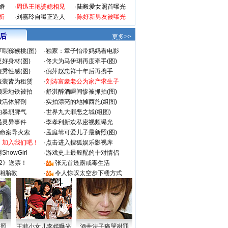
婚
·
周迅王艳婆媳相见
·
陆毅爱女照首曝光
折
·
刘嘉玲自曝正造人
·
陈好新男友被曝光
 后
更多>>
喂猕猴桃(图)
·
独家：章子怡带妈妈看电影
好身材(图)
·
佟大为马伊琍再度牵手(图)
秀性感(图)
·
倪萍赵忠祥十年后再携手
服装皆为租赁
·
刘涛富豪老公为家产求生子
颜乘地铁被拍
·
舒淇醉酒瞬间惨被抓拍(图)
做活体解剖
·
实拍漂亮的地摊西施(组图)
的暴烈脾气
·
世界九大罪恶之城(组图)
遇灵异事件
·
李孝利新欢私密视频曝光
成命案导火索
·
孟庭苇可爱儿子最新照(图)
：加入我们吧！
·
点击进入搜狐娱乐影视库
howGirl
·
游戏史上最般配的十对情侣
2》送票！
·
张元首透露戒毒生活
湘胎教
·
令人惊叹太空步下楼方式
密照
王菲小女儿李嫣曝光
酒井法子痛哭谢罪