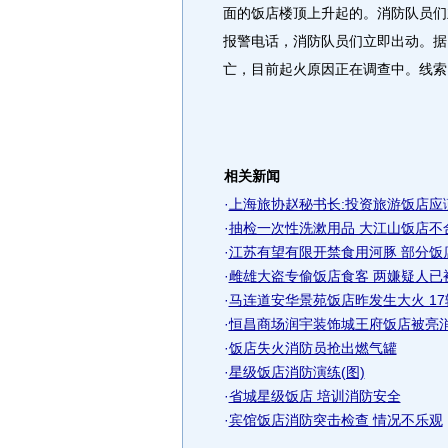
面的饭店楼顶上升起的。消防队员们
报警电话，消防队员们立即出动。据
亡，目前起火原因正在调查中。线索
相关新闻
·
上海旅协赵秘书长:投资旅游饭店应
·
抽检一次性洗漱用品 大江山饭店不
·
江苏有望有限开禁食用河豚 部分饭
·
雌雄大盗专偷饭店食客 两嫌疑人已
·
马连道安华景苑饭店昨发生大火 1
·
恒昌商场润宇装饰城王府饭店被亮
·
饭店失火消防员抢出燃气罐
·
星级饭店消防演练(图)
·
省城星级饭店 培训消防安全
·
宾馆饭店消防突击检查 情况不乐观