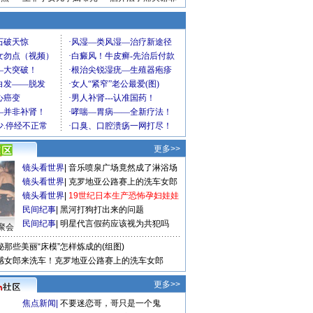
更多>>
镜头看世界
|
音乐喷泉广场竟然成了淋浴场
镜头看世界
|
克罗地亚公路赛上的洗车女郎
镜头看世界
|
19世纪日本生产恐怖孕妇娃娃
民间纪事
|
黑河打狗打出来的问题
民间纪事
|
明星代言假药应该视为共犯吗
聚会
秘那些美丽“床模”怎样炼成的(组图)
感女郎来洗车！克罗地亚公路赛上的洗车女郎
更多>>
焦点新闻
|
不要迷恋哥，哥只是一个鬼