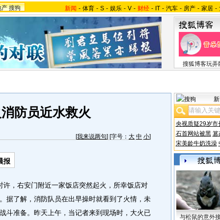
地产
搜狗
新闻
-
体育
-
S
-
娱乐
-
V
-
财经
-
IT
-
汽车
-
房产
-
家居
-
搜狐博客玩弄
新
火消防员近水救火
央视质疑29岁市
石首网站被黑
篡
[
我来说两句
] [字号：
大
中
小
]
宋美龄牛奶洗澡
晨报
许，右安门附近一家饭店突然起火，所幸饭店对
。据了解，消防队员在出早操时就看到了火情，未
战斗准备。昨天上午，当记者来到现场时，大火已
与松鼠的意外