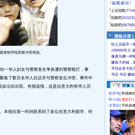
说 吧 排 行
上证指数
(7744
苏醒吧
(41523)
贴图吧
(68789)
搜狐分类
|
观者惊愕地望着冲突现场。
街一华人妇女与警察发生争执遭到警察殴打，事
聚集了数百名华人抗议并与警察发生冲突。事件中
院诊治后出院。有报道指，这是自意大利有华人历
·
听评书
|
郭德纲
·
听小说
|
鬼吹灯1
·
共享区
|
手机病
本报在第一时间联系到了多位在意大利留学、经