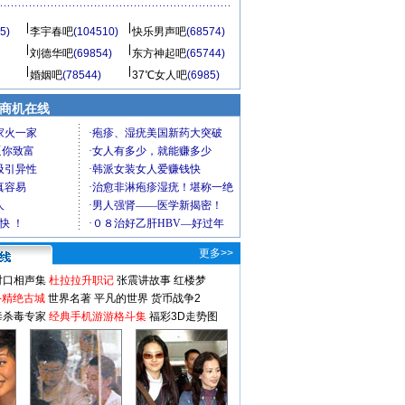
5)
李宇春吧
(104510)
快乐男声吧
(68574)
刘德华吧
(69854)
东方神起吧
(65744)
婚姻吧
(78544)
37℃女人吧
(6985)
商机在线
更多>>
对口相声集
杜拉拉升职记
张震讲故事
红楼梦
-精绝古城
世界名著
平凡的世界
货币战争2
毒杀毒专家
经典手机游游格斗集
福彩3D走势图