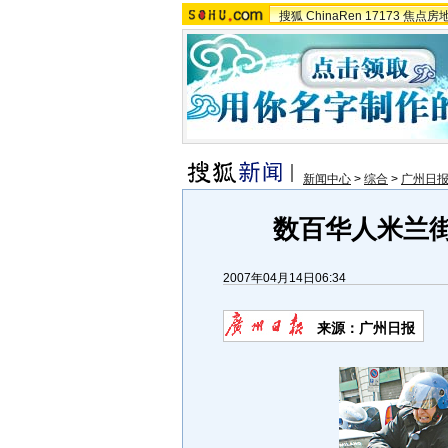
搜狐
ChinaRen
17173
焦点房
新闻中心
>
综合
>
广州日
数百华人米兰街
2007年04月14日06:34
来源：广州日报