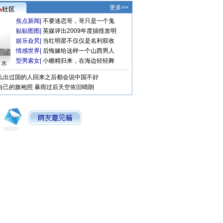
更多>>
焦点新闻
|
不要迷恋哥，哥只是一个鬼
贴贴图图
|
英媒评出2009年度搞怪发明
娱乐旮旯
|
当红明星不仅仅是名利双收
情感世界
|
后悔嫁给这样一个山西男人
型男索女
|
小糖精归来，在海边轻轻舞
口水
么出过国的人回来之后都会说中国不好
自己的旗袍照
暴雨过后天空依旧晴朗