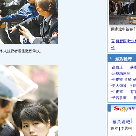
回家途中被卷
言
何智丽
叶永
价
华人抗议者发生激烈争执。
精彩推荐
相 关 说 吧
保罗
|
李秀桐
|