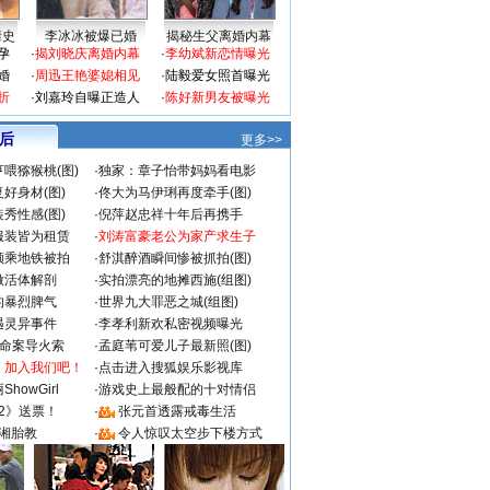
情史
李冰冰被爆已婚
揭秘生父离婚内幕
孕
·
揭刘晓庆离婚内幕
·
李幼斌新恋情曝光
婚
·
周迅王艳婆媳相见
·
陆毅爱女照首曝光
折
·
刘嘉玲自曝正造人
·
陈好新男友被曝光
 后
更多>>
喂猕猴桃(图)
·
独家：章子怡带妈妈看电影
好身材(图)
·
佟大为马伊琍再度牵手(图)
秀性感(图)
·
倪萍赵忠祥十年后再携手
服装皆为租赁
·
刘涛富豪老公为家产求生子
颜乘地铁被拍
·
舒淇醉酒瞬间惨被抓拍(图)
做活体解剖
·
实拍漂亮的地摊西施(组图)
的暴烈脾气
·
世界九大罪恶之城(组图)
遇灵异事件
·
李孝利新欢私密视频曝光
成命案导火索
·
孟庭苇可爱儿子最新照(图)
：加入我们吧！
·
点击进入搜狐娱乐影视库
howGirl
·
游戏史上最般配的十对情侣
2》送票！
·
张元首透露戒毒生活
湘胎教
·
令人惊叹太空步下楼方式