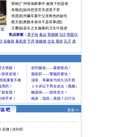
·
荣林
|
广州珠海桥事件:被推下的是谁
·
朱顺忠
|
如何把贪官关进笼子里
·
张原
|
杭州飙车案中父亲角色的缺失
·
蔡天新
|
奥数本身并不是坏事(图)
·
王攀
|
副县长之女施暴的卫生巾疑虑
车底
热点标签：
章子怡
春运
郭德纲
315
明星代
烈
吴敬琏
暴风雪
于丹
陈晓旭
文化
票价
孔子
房
说 吧
更多>>
卜若微
|
张利民