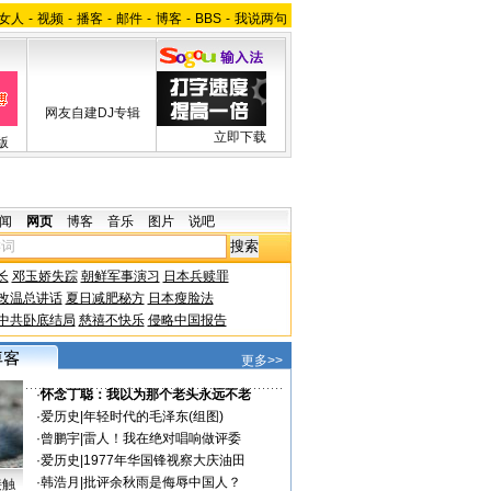
女人
-
视频
-
播客
-
邮件
-
博客
-
BBS
-
我说两句
网友自建DJ专辑
立即下载
版
闻
网页
博客
音乐
图片
说吧
长
邓玉娇失踪
朝鲜军事演习
日本兵赎罪
改温总讲话
夏日减肥秘方
日本瘦脸法
中共卧底结局
慈禧不快乐
侵略中国报告
更多>>
·
怀念丁聪：我以为那个老头永远不老
·
爱历史
|
年轻时代的毛泽东(组图)
·
曾鹏宇
|
雷人！我在绝对唱响做评委
·
爱历史
|
1977年华国锋视察大庆油田
·
韩浩月
|
批评余秋雨是侮辱中国人？
接触