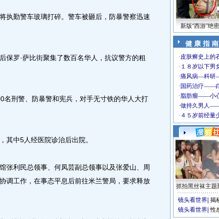
执勤警车玻璃打碎。警车被砸后，防暴警察迅速
新版“西游”绝
健 康 指 南
保罗·萨比街聚集了数百名华人，抗议警方的粗
0名刑警、防暴警和宪兵，对手无寸铁的华人大打
其中5人经医院诊治后出院。
张利民总领事、何凤芸副总领事以及张爱山、周
协调工作，在事态平息后前往米兰警局，要求释放
抓拍黑丝袜主题
镜头看世界
|
揭
镜头看世界
|
性