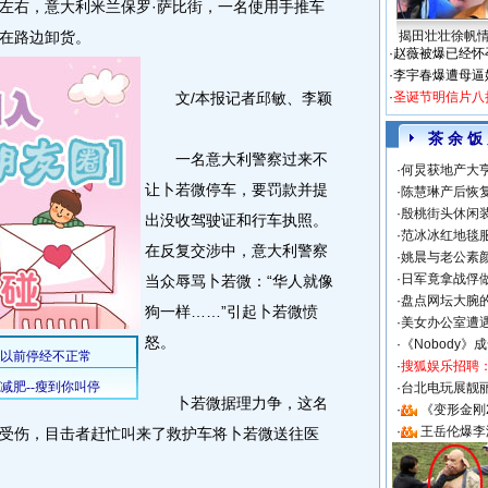
分左右，意大利米兰保罗·萨比街，一名使用手推车
在路边卸货。
揭田壮壮徐帆
·
赵薇被爆已经怀
·
李宇春爆遭母逼
文/本报记者邱敏、李颖
·
圣诞节明信片八
茶 余 饭
一名意大利警察过来不
·
何炅获地产大亨
让卜若微停车，要罚款并提
·
陈慧琳产后恢复
·
殷桃街头休闲装
出没收驾驶证和行车执照。
·
范冰冰红地毯
在反复交涉中，意大利警察
·
姚晨与老公素
·
日军竟拿战俘
当众辱骂卜若微：“华人就像
·
盘点网坛大腕
狗一样……”引起卜若微愤
·
美女办公室遭
怒。
·
《Nobody》
·
搜狐娱乐招聘
·
台北电玩展靓丽S
卜若微据理力争，这名
·
《变形金刚
·
王岳伦爆李
受伤，目击者赶忙叫来了救护车将卜若微送往医