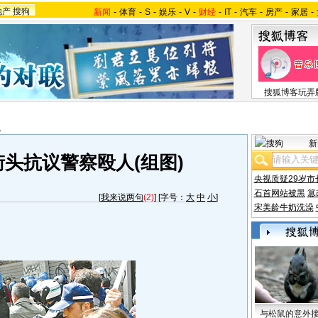
地产
搜狗
新闻
-
体育
-
S
-
娱乐
-
V
-
财经
-
IT
-
汽车
-
房产
-
家居
-
搜狐博客玩弄
报
新
头抗议警察殴人(组图)
央视质疑29岁市
石首网站被黑
篡
[
我来说两句
(2)
] [字号：
大
中
小
]
宋美龄牛奶洗澡
与松鼠的意外