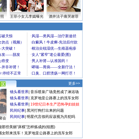
密照
王菲小女儿李嫣曝光
酒井法子痛哭谢罪
更多>>
镜头看世界
|
音乐喷泉广场竟然成了淋浴场
镜头看世界
|
克罗地亚公路赛上的洗车女郎
镜头看世界
|
19世纪日本生产恐怖孕妇娃娃
民间纪事
|
黑河打狗打出来的问题
民间纪事
|
明星代言假药应该视为共犯吗
聚会
秘那些美丽“床模”怎样炼成的(组图)
感女郎来洗车！克罗地亚公路赛上的洗车女郎