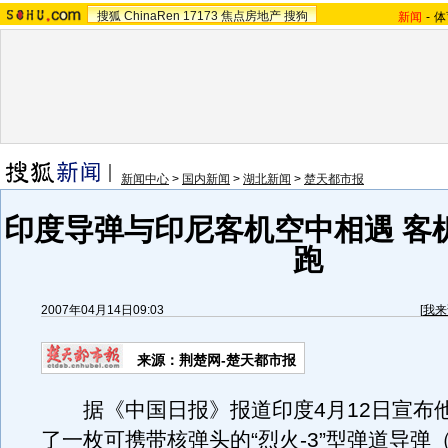
搜狐
ChinaRen
17173
焦点房地产
搜狗
新闻
-
体
新闻中心
>
国内新闻
>
湖北新闻
>
楚天都市报
印度导弹与印尼客机空中相遇 客
跑
2007年04月14日09:03
[
我来
来源：荆楚网-楚天都市报
据《中国日报》报道印度4月12日宣布
了一枚可携带核弹头的“烈火-3”型弹道导弹