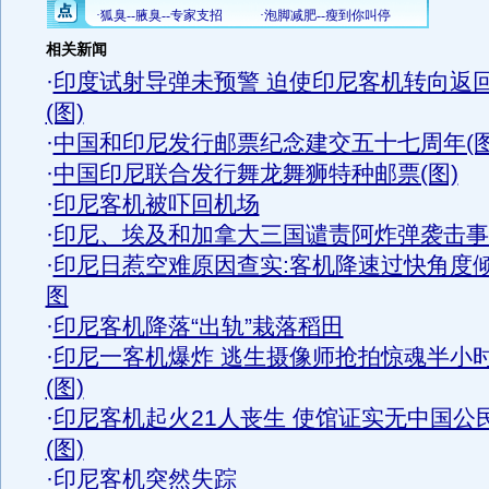
相关新闻
·
印度试射导弹未预警 迫使印尼客机转向返
(图)
·
中国和印尼发行邮票纪念建交五十七周年(图
·
中国印尼联合发行舞龙舞狮特种邮票(图)
·
印尼客机被吓回机场
·
印尼、埃及和加拿大三国谴责阿炸弹袭击事
·
印尼日惹空难原因查实:客机降速过快角度
图
·
印尼客机降落“出轨”栽落稻田
·
印尼一客机爆炸 逃生摄像师抢拍惊魂半小
(图)
·
印尼客机起火21人丧生 使馆证实无中国公
(图)
·
印尼客机突然失踪