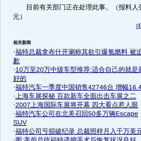
目前有关部门正在处理此事。（报料人张先
元）
[
相关新闻
·
福特总裁拿布什开涮称其欲引爆氢燃料 被
歉
·
10万至20万中级车型推荐:适合自己的就是
好的
·
福特汽车一季度中国销售42746台 增幅16.
·
上海车展探秘 百款新车全面出击车展之二
·
2007上海国际车展将开幕 四大看点惹人眼
·
福特汽车公司在北美召回50多万辆Escape
SUV
·
福特公司亏损破纪录 总裁照样月入千万美
·
图:美前总统福特遗孀手术后恢复状况良好