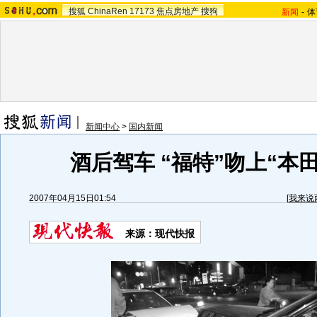
搜狐
ChinaRen
17173
焦点房地产
搜狗
新闻
-
体
新闻中心
>
国内新闻
酒后驾车 “福特”吻上“本田”
2007年04月15日01:54
[
我来说
来源：现代快报