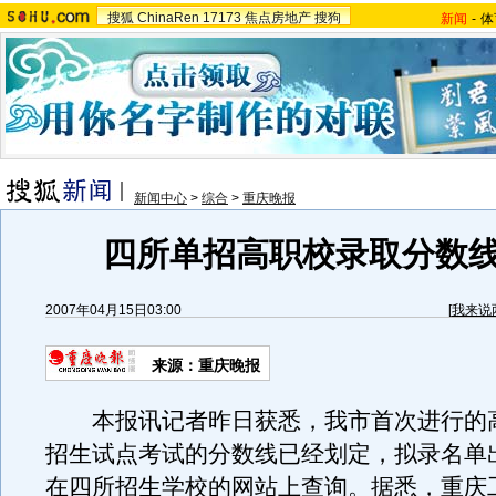
搜狐
ChinaRen
17173
焦点房地产
搜狗
新闻
-
体
新闻中心
>
综合
>
重庆晚报
四所单招高职校录取分数线
2007年04月15日03:00
[
我来说
来源：重庆晚报
本报讯记者昨日获悉，我市首次进行的
招生试点考试的分数线已经划定，拟录名单
在四所招生学校的网站上查询。据悉，重庆