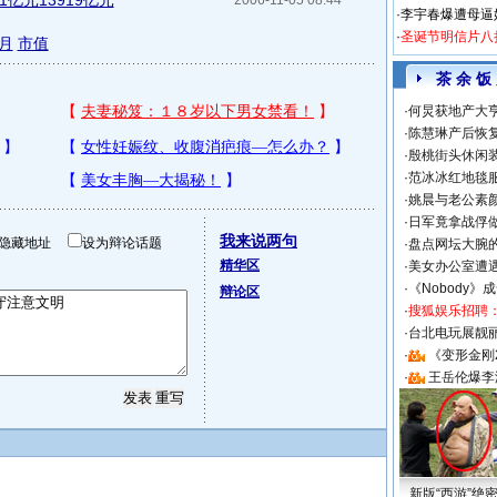
亿元13919亿元
2006-11-05 08:44
·
李宇春爆遭母逼
·
圣诞节明信片八
4月
市值
茶 余 饭
·
何炅获地产大亨
·
陈慧琳产后恢复
·
殷桃街头休闲装
·
范冰冰红地毯
·
姚晨与老公素
·
日军竟拿战俘
我来说两句
隐藏地址
设为辩论话题
·
盘点网坛大腕
精华区
·
美女办公室遭
·
《Nobody》
辩论区
·
搜狐娱乐招聘
·
台北电玩展靓丽S
·
《变形金刚
·
王岳伦爆李
新版“西游”绝