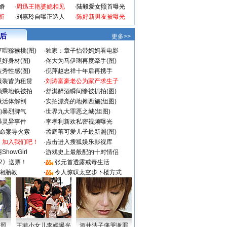
婚
·
周迅王艳婆媳相见
·
陆毅爱女照首曝光
折
·
刘嘉玲自曝正造人
·
陈好新男友被曝光
 后
更多>>
喂猕猴桃(图)
·
独家：章子怡带妈妈看电影
好身材(图)
·
佟大为马伊琍再度牵手(图)
秀性感(图)
·
倪萍赵忠祥十年后再携手
服装皆为租赁
·
刘涛富豪老公为家产求生子
颜乘地铁被拍
·
舒淇醉酒瞬间惨被抓拍(图)
做活体解剖
·
实拍漂亮的地摊西施(组图)
的暴烈脾气
·
世界九大罪恶之城(组图)
遇灵异事件
·
李孝利新欢私密视频曝光
成命案导火索
·
孟庭苇可爱儿子最新照(图)
：加入我们吧！
·
点击进入搜狐娱乐影视库
howGirl
·
游戏史上最般配的十对情侣
2》送票！
·
张元首透露戒毒生活
湘胎教
·
令人惊叹太空步下楼方式
密照
王菲小女儿李嫣曝光
酒井法子痛哭谢罪