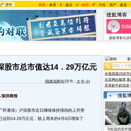
地产
搜狗
新闻
-
体育
-
S
-
娱乐
-
V
-
财经
-
IT
-
汽车
-
房产
-
家居
-
搜狐博客玩弄
新
深股市总市值达14．29万亿元
央视质疑29岁市
石首网站被黑
篡
[
我来说两句
] [字号：
大
中
小
]
宋美龄牛奶洗澡
-深圳商报
广怀潘清）沪深股市近日继续保持强劲的上升势
达到14.29万亿元，较上周末的4月6日增加了
与松鼠的意外