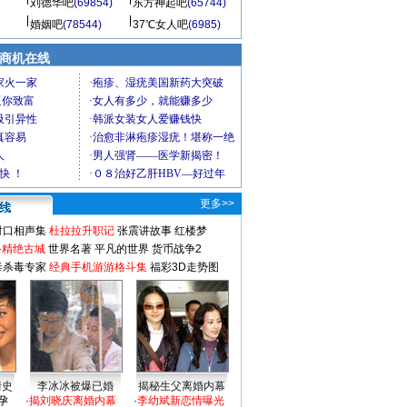
刘德华吧
(69854)
东方神起吧
(65744)
婚姻吧
(78544)
37℃女人吧
(6985)
商机在线
更多>>
对口相声集
杜拉拉升职记
张震讲故事
红楼梦
-精绝古城
世界名著
平凡的世界
货币战争2
毒杀毒专家
经典手机游游格斗集
福彩3D走势图
情史
李冰冰被爆已婚
揭秘生父离婚内幕
孕
·
揭刘晓庆离婚内幕
·
李幼斌新恋情曝光