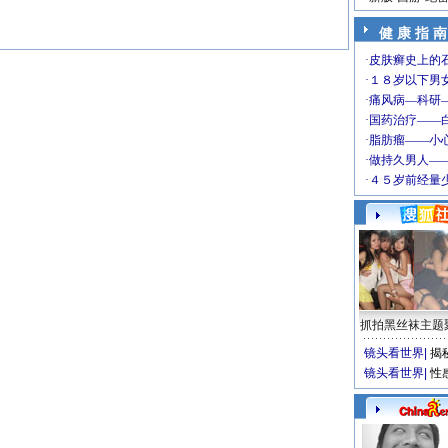
健 康 指 南
抓拍黑丝袜主题
镜头看世界
|
揭
镜头看世界
|
性