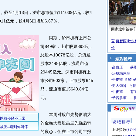
4月13日，沪市总市值为111039亿元，较4
911亿元，较4月6日增加6.67％。
回家途中被卷
同期，沪市拥有上市公
言
何智丽
叶永
司849家，上市股票893只，
价
总股本10678亿股，总流通
精彩推荐
股本2448亿股，流通市值
29445亿元。深市则拥有上
市公司603家，上市股票645
只，流通市值15649.84亿
元。
本周对股市走势影响大
说 吧 排 行
的金融大盘股虽呈先强后弱
上证指数
(7744
的疲态，但在上市公司年报