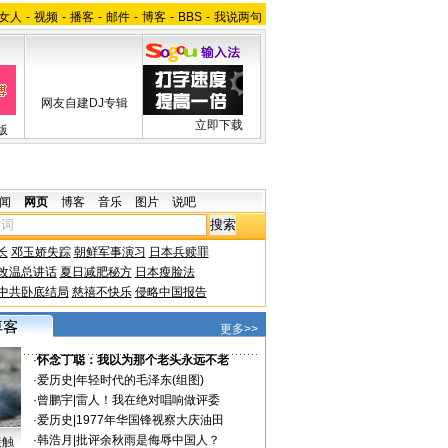
女人
-
视频
-
播客
-
邮件
-
博客
-
BBS
-
我说两句
网友自建DJ专辑
立即下载
版
闻
网页
博客
音乐
图片
说吧
长
邓玉娇失踪
朝鲜军事演习
日本兵赎罪
改温总讲话
夏日减肥秘方
日本瘦脸法
中共卧底结局
慈禧不快乐
侵略中国报告
更多>>
·
怀念丁聪：我以为那个老头永远不老
·
爱历史
|
年轻时代的毛泽东(组图)
·
曾鹏宇
|
雷人！我在绝对唱响做评委
·
爱历史
|
1977年华国锋视察大庆油田
·
韩浩月
|
批评余秋雨是侮辱中国人？
接触