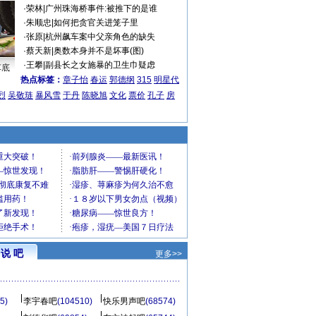
·
荣林
|
广州珠海桥事件:被推下的是谁
·
朱顺忠
|
如何把贪官关进笼子里
·
张原
|
杭州飙车案中父亲角色的缺失
·
蔡天新
|
奥数本身并不是坏事(图)
·
王攀
|
副县长之女施暴的卫生巾疑虑
车底
热点标签：
章子怡
春运
郭德纲
315
明星代
烈
吴敬琏
暴风雪
于丹
陈晓旭
文化
票价
孔子
房
说 吧
更多>>
5)
李宇春吧
(104510)
快乐男声吧
(68574)