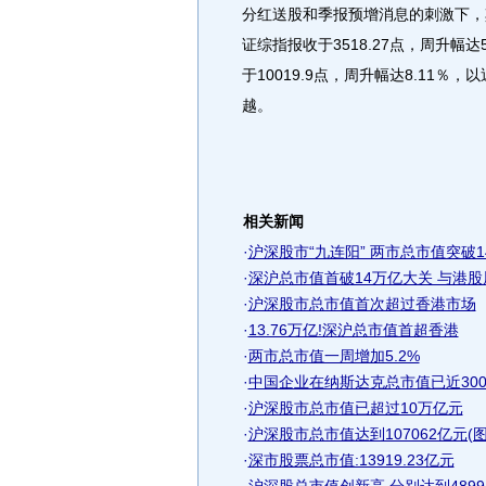
分红送股和季报预增消息的刺激下，
证综指报收于3518.27点，周升幅
于10019.9点，周升幅达8.11
越。
相关新闻
·
沪深股市“九连阳” 两市总市值突破1
·
深沪总市值首破14万亿大关 与港
·
沪深股市总市值首次超过香港市场
·
13.76万亿!深沪总市值首超香港
·
两市总市值一周增加5.2%
·
中国企业在纳斯达克总市值已近30
·
沪深股市总市值已超过10万亿元
·
沪深股市总市值达到107062亿元(图
·
深市股票总市值:13919.23亿元