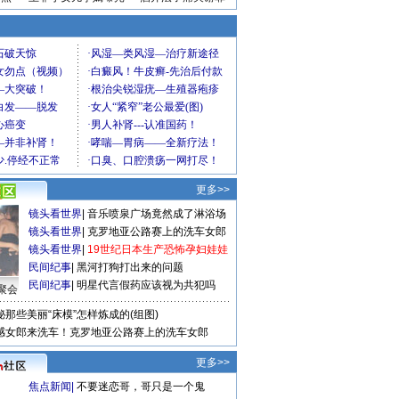
更多>>
镜头看世界
|
音乐喷泉广场竟然成了淋浴场
镜头看世界
|
克罗地亚公路赛上的洗车女郎
镜头看世界
|
19世纪日本生产恐怖孕妇娃娃
民间纪事
|
黑河打狗打出来的问题
民间纪事
|
明星代言假药应该视为共犯吗
聚会
秘那些美丽“床模”怎样炼成的(组图)
感女郎来洗车！克罗地亚公路赛上的洗车女郎
更多>>
焦点新闻
|
不要迷恋哥，哥只是一个鬼