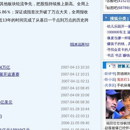
苏醒吧
(41523)
其他板块轮流争先，把股指持续推上新高。全周上
贴图吧
(68789)
达5.86％；深证成指首次升破了万点大关，全周报收
搜狐分类
|
％，以近13年的时间完成了从基日一千点到万点的历史跨
[
我来说两句
]
4万亿
2007-04-13 10:10
·
听评书
|
郭德纲
股展开追逐赛
2007-04-12 10:21
·
听小说
|
鬼吹灯1
2007-04-11 02:11
·
共享区
|
手机病
2007-04-10 08:45
2007-04-09 10:06
0亿美元
2007-04-06 08:30
2007-01-28 10:44
)
2007-01-22 03:11
2006-11-05 09:40
揭田壮壮徐帆
·
赵薇被爆已经怀