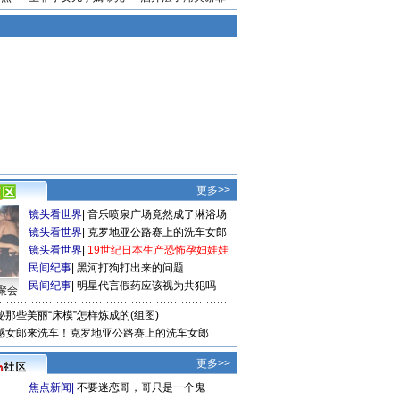
更多>>
镜头看世界
|
音乐喷泉广场竟然成了淋浴场
镜头看世界
|
克罗地亚公路赛上的洗车女郎
镜头看世界
|
19世纪日本生产恐怖孕妇娃娃
民间纪事
|
黑河打狗打出来的问题
民间纪事
|
明星代言假药应该视为共犯吗
聚会
秘那些美丽“床模”怎样炼成的(组图)
感女郎来洗车！克罗地亚公路赛上的洗车女郎
更多>>
焦点新闻
|
不要迷恋哥，哥只是一个鬼