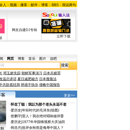
女人
-
视频
-
播客
-
邮件
-
博客
-
BBS
-
我说两句
网友自建DJ专辑
立即下载
版
闻
网页
博客
音乐
图片
说吧
长
邓玉娇失踪
朝鲜军事演习
日本兵赎罪
改温总讲话
夏日减肥秘方
日本瘦脸法
中共卧底结局
慈禧不快乐
侵略中国报告
更多>>
·
怀念丁聪：我以为那个老头永远不老
·
爱历史
|
年轻时代的毛泽东(组图)
·
曾鹏宇
|
雷人！我在绝对唱响做评委
·
爱历史
|
1977年华国锋视察大庆油田
·
韩浩月
|
批评余秋雨是侮辱中国人？
接触