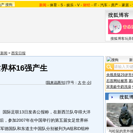
地产
搜狗
新闻
-
体育
-
S
-
娱乐
-
V
-
财经
-
IT
-
汽车
-
房产
-
家居
-
搜狐博客玩弄
西新闻
>
西安日报
新
界杯16强产生
央视质疑29岁市
石首网站被黑
篡
[
我来说两句
] [字号：
大
中
小
]
宋美龄牛奶洗澡
国际足联13日发表公报称，在新西兰队夺得大洋
后，参加2007年在中国举行的第五届女足世界杯
冠军德国队和东道主中国队分别被列为A组和D组种
与松鼠的意外