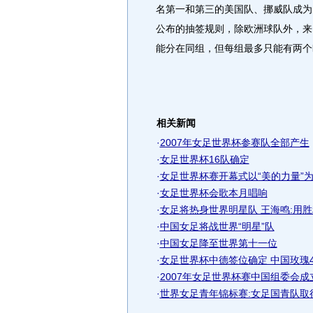
名第一和第三的美国队、挪威队成为
公布的抽签规则，除欧洲球队外，来
能分在同组，但每组最多只能有两个
相关新闻
·
2007年女足世界杯参赛队全部产生
·
女足世界杯16队确定
·
女足世界杯赛开幕式以“美的力量”
·
女足世界杯会歌本月唱响
·
女足将热身世界明星队 王海鸣:用胜
·
中国女足将战世界“明星”队
·
中国女足降至世界第十一位
·
女足世界杯中德签位确定 中国玫瑰4
·
2007年女足世界杯赛中国组委会成
·
世界女足青年锦标赛:女足国青队取得