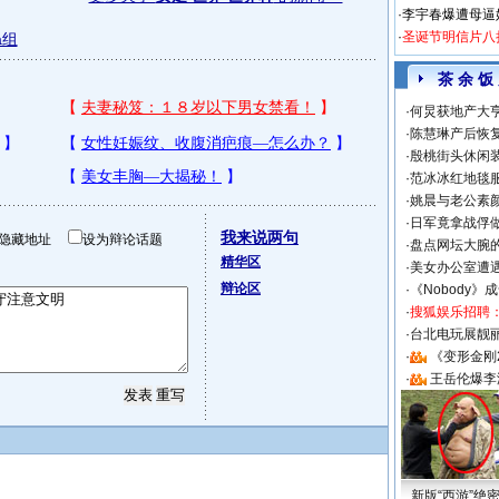
·
李宇春爆遭母逼
·
圣诞节明信片八
a组
茶 余 饭
·
何炅获地产大亨
·
陈慧琳产后恢复
·
殷桃街头休闲装
·
范冰冰红地毯
·
姚晨与老公素
·
日军竟拿战俘
我来说两句
隐藏地址
设为辩论话题
·
盘点网坛大腕
精华区
·
美女办公室遭
辩论区
·
《Nobody》
·
搜狐娱乐招聘
·
台北电玩展靓丽S
·
《变形金刚
·
王岳伦爆李
新版“西游”绝