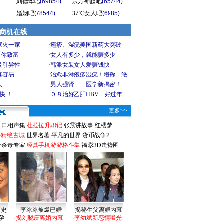
刘德华吧
(69854)
东方神起吧
(65744)
婚姻吧
(78544)
37℃女人吧
(6985)
商机在线
更多>>
对口相声集
杜拉拉升职记
张震讲故事
红楼梦
-精绝古城
世界名著
平凡的世界
货币战争2
毒杀毒专家
经典手机游游格斗集
福彩3D走势图
情史
李冰冰被爆已婚
揭秘生父离婚内幕
孕
·
揭刘晓庆离婚内幕
·
李幼斌新恋情曝光