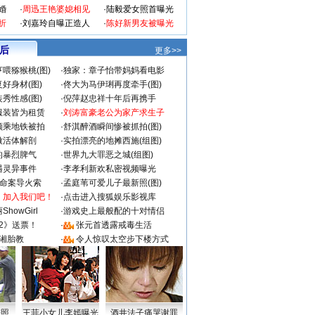
婚
·
周迅王艳婆媳相见
·
陆毅爱女照首曝光
折
·
刘嘉玲自曝正造人
·
陈好新男友被曝光
 后
更多>>
喂猕猴桃(图)
·
独家：章子怡带妈妈看电影
好身材(图)
·
佟大为马伊琍再度牵手(图)
秀性感(图)
·
倪萍赵忠祥十年后再携手
服装皆为租赁
·
刘涛富豪老公为家产求生子
颜乘地铁被拍
·
舒淇醉酒瞬间惨被抓拍(图)
做活体解剖
·
实拍漂亮的地摊西施(组图)
的暴烈脾气
·
世界九大罪恶之城(组图)
遇灵异事件
·
李孝利新欢私密视频曝光
成命案导火索
·
孟庭苇可爱儿子最新照(图)
：加入我们吧！
·
点击进入搜狐娱乐影视库
howGirl
·
游戏史上最般配的十对情侣
2》送票！
·
张元首透露戒毒生活
湘胎教
·
令人惊叹太空步下楼方式
密照
王菲小女儿李嫣曝光
酒井法子痛哭谢罪