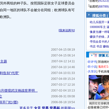
苏醒吧
(41523)
另外两组的种子队。按照国际足联女子足球委员会
贴图吧
(68789)
自同一地区的球队不会被分在同组；欧洲球队有可
搜狐分类
|
欧洲队。
[
我来说两句
]
2007-04-15 08:19
2007-04-15 06:14
为主题
2007-04-12 14:11
·
听评书
|
郭德纲
·
听小说
|
鬼吹灯1
2007-04-10 14:46
·
共享区
|
手机病
利告别“代理”
2007-04-10 01:33
2007-04-09 15:24
2007-03-17 12:16
月摆擂武汉挑战世界明...
2007-02-04 10:13
立
2006-08-31 09:08
开门红(图)
2006-08-18 19:54
揭田壮壮徐帆
·
赵薇被爆已经怀
更多关于
女足 世界 世界杯
的新闻>>