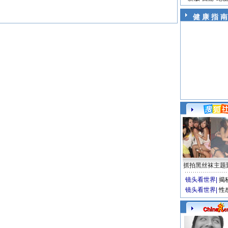
健 康 指 南
抓拍黑丝袜主题
镜头看世界
|
揭
镜头看世界
|
性