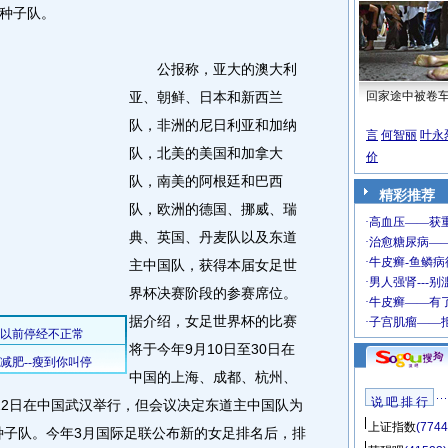
种子队。
公报称，亚大的澳大利
亚、朝鲜、日本和新西兰
回家途中被卷
队，非洲的尼日利亚和加纳
言
何智丽
叶永
队，北美的美国和加拿大
价
队，南美的阿根廷和巴西
精彩推荐
队，欧洲的德国、挪威、瑞
典、英国、丹麦队以及东道
主中国队，获得本届女足世
界杯决赛阶段的参赛席位。
据介绍，女足世界杯的比赛
将于今年9月10日至30日在
中国的上海、成都、杭州、
说 吧 排 行
22日在中国武汉举行，但会议决定东道主中国队为
上证指数
(7744
种子队。今年3月国际足联公布新的女足排名后，排