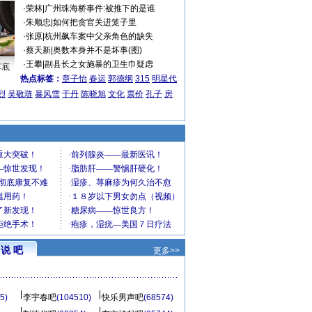
·
荣林
|
广州珠海桥事件:被推下的是谁
·
朱顺忠
|
如何把贪官关进笼子里
·
张原
|
杭州飙车案中父亲角色的缺失
·
蔡天新
|
奥数本身并不是坏事(图)
·
王攀
|
副县长之女施暴的卫生巾疑虑
车底
热点标签：
章子怡
春运
郭德纲
315
明星代
烈
吴敬琏
暴风雪
于丹
陈晓旭
文化
票价
孔子
房
说 吧
更多>>
5)
李宇春吧
(104510)
快乐男声吧
(68574)