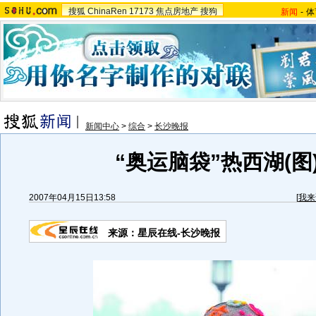
搜狐
ChinaRen
17173
焦点房地产
搜狗
新闻
-
体
新闻中心
>
综合
>
长沙晚报
“奥运脑袋”热西湖(图
2007年04月15日13:58
[
我来
来源：星辰在线-长沙晚报