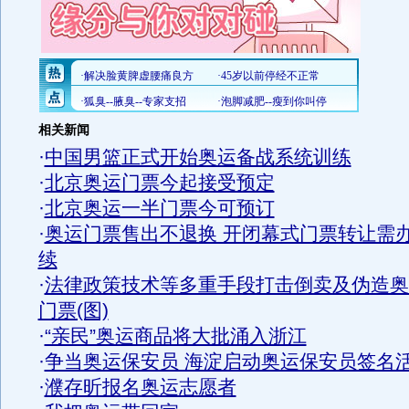
相关新闻
·
中国男篮正式开始奥运备战系统训练
·
北京奥运门票今起接受预定
·
北京奥运一半门票今可预订
·
奥运门票售出不退换 开闭幕式门票转让需
续
·
法律政策技术等多重手段打击倒卖及伪造奥
门票(图)
·
“亲民”奥运商品将大批涌入浙江
·
争当奥运保安员 海淀启动奥运保安员签名
·
濮存昕报名奥运志愿者