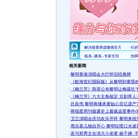
相关新闻
·
黎明香港演唱会大打怀旧经典牌
·
《航海世纪国际版》从黎明到黄昏
·
《梅兰芳》阵容公布黎明让梅葆玖“
·
《梅兰芳》六大主角敲定 京剧界人士
·
吕良伟 黎明将继承龚如心百亿遗产?
·
商报星周刊披露史上最疯追星事件(
·
卫兰演唱会庆功欢乐开怀 黎明来祝贺
·
甩乐基儿独自开心 黎明狂喷口水迷晕
·
若与郑秀文合演大小老婆 杨千嬅: 