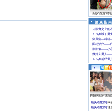
新版“西游”绝
健 康 指 南
抓拍黑丝袜主题
镜头看世界
|
揭
镜头看世界
|
性