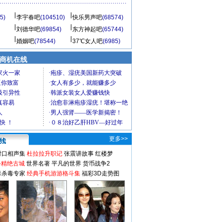
5)
李宇春吧
(104510)
快乐男声吧
(68574)
刘德华吧
(69854)
东方神起吧
(65744)
婚姻吧
(78544)
37℃女人吧
(6985)
商机在线
更多>>
对口相声集
杜拉拉升职记
张震讲故事
红楼梦
-精绝古城
世界名著
平凡的世界
货币战争2
毒杀毒专家
经典手机游游格斗集
福彩3D走势图