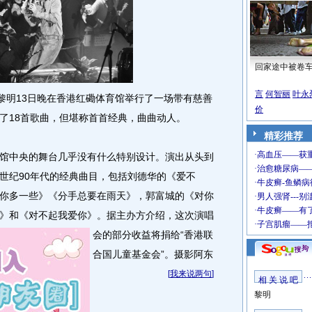
回家途中被卷
言
何智丽
叶永
明13日晚在香港红磡体育馆举行了一场带有慈善
价
了18首歌曲，但堪称首首经典，曲曲动人。
精彩推荐
中央的舞台几乎没有什么特别设计。演出从头到
世纪90年代的经典曲目，包括刘德华的《爱不
你多一些》《分手总要在雨天》，郭富城的《对你
》和《对不起我爱你》。
据主办方介绍，这次演唱
会的部分收益将捐给“香港联
合国儿童基金会”。摄影阿东
[
我来说两句
]
相 关 说 吧
黎明