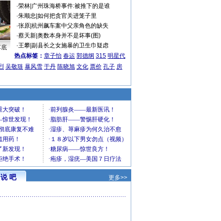
·
荣林
|
广州珠海桥事件:被推下的是谁
·
朱顺忠
|
如何把贪官关进笼子里
·
张原
|
杭州飙车案中父亲角色的缺失
·
蔡天新
|
奥数本身并不是坏事(图)
·
王攀
|
副县长之女施暴的卫生巾疑虑
车底
热点标签：
章子怡
春运
郭德纲
315
明星代
烈
吴敬琏
暴风雪
于丹
陈晓旭
文化
票价
孔子
房
说 吧
更多>>