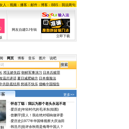
女人
-
视频
-
播客
-
邮件
-
博客
-
BBS
-
我说两句
网友自建DJ专辑
立即下载
版
闻
网页
博客
音乐
图片
说吧
长
邓玉娇失踪
朝鲜军事演习
日本兵赎罪
改温总讲话
夏日减肥秘方
日本瘦脸法
中共卧底结局
慈禧不快乐
侵略中国报告
更多>>
·
怀念丁聪：我以为那个老头永远不老
·
爱历史
|
年轻时代的毛泽东(组图)
·
曾鹏宇
|
雷人！我在绝对唱响做评委
·
爱历史
|
1977年华国锋视察大庆油田
·
韩浩月
|
批评余秋雨是侮辱中国人？
接触