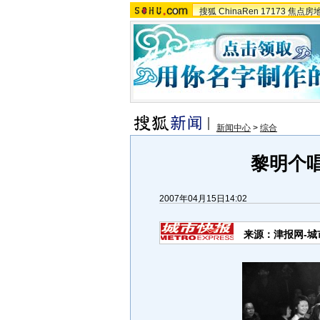
搜狐
ChinaRen
17173
焦点房
新闻中心
>
综合
黎明个唱
2007年04月15日14:02
来源：津报网-城