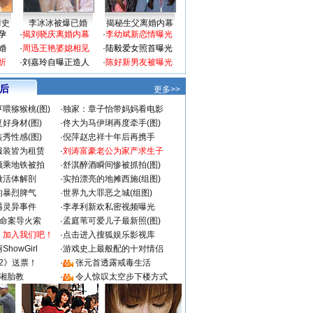
情史
李冰冰被爆已婚
揭秘生父离婚内幕
孕
·
揭刘晓庆离婚内幕
·
李幼斌新恋情曝光
婚
·
周迅王艳婆媳相见
·
陆毅爱女照首曝光
折
·
刘嘉玲自曝正造人
·
陈好新男友被曝光
 后
更多>>
喂猕猴桃(图)
·
独家：章子怡带妈妈看电影
好身材(图)
·
佟大为马伊琍再度牵手(图)
秀性感(图)
·
倪萍赵忠祥十年后再携手
服装皆为租赁
·
刘涛富豪老公为家产求生子
颜乘地铁被拍
·
舒淇醉酒瞬间惨被抓拍(图)
做活体解剖
·
实拍漂亮的地摊西施(组图)
的暴烈脾气
·
世界九大罪恶之城(组图)
遇灵异事件
·
李孝利新欢私密视频曝光
成命案导火索
·
孟庭苇可爱儿子最新照(图)
：加入我们吧！
·
点击进入搜狐娱乐影视库
howGirl
·
游戏史上最般配的十对情侣
2》送票！
·
张元首透露戒毒生活
湘胎教
·
令人惊叹太空步下楼方式