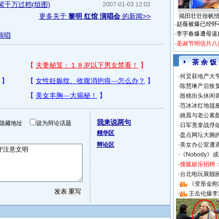
千万过档(组图)
2007-01-03 12:02
更多关于
黎明 红馆 演唱会
的新闻>>
揭田壮壮徐帆
·
赵薇被爆已经怀
·
李宇春爆遭母逼
演唱
·
圣诞节明信片八
茶 余 饭
·
何炅获地产大亨
·
陈慧琳产后恢复
·
殷桃街头休闲装
·
范冰冰红地毯
·
姚晨与老公素
我来说两句
隐藏地址
设为辩论话题
·
日军竟拿战俘
精华区
·
盘点网坛大腕
辩论区
·
美女办公室遭
·
《Nobody》
·
搜狐娱乐招聘
·
台北电玩展靓丽S
·
《变形金刚
·
王岳伦爆李