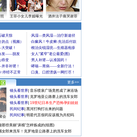
密照
王菲小女儿李嫣曝光
酒井法子痛哭谢罪
更多>>
镜头看世界
|
音乐喷泉广场竟然成了淋浴场
镜头看世界
|
克罗地亚公路赛上的洗车女郎
镜头看世界
|
19世纪日本生产恐怖孕妇娃娃
民间纪事
|
黑河打狗打出来的问题
民间纪事
|
明星代言假药应该视为共犯吗
聚会
秘那些美丽“床模”怎样炼成的(组图)
感女郎来洗车！克罗地亚公路赛上的洗车女郎