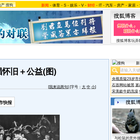
地产
搜狗
新闻
-
体育
-
S
-
娱乐
-
V
-
财经
-
IT
-
汽车
-
房产
-
家居
-
搜狐博客玩弄
新
怀旧＋公益(图)
央视质疑29岁市
石首网站被黑
篡
[
我来说两句
] [字号：
大
中
小
]
宋美龄牛奶洗澡
市快报
与松鼠的意外