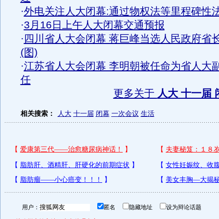
·
外电关注人大闭幕:通过物权法等里程碑性
·
3月16日上午人大闭幕交通预报
·
四川省人大会闭幕 蒋巨峰当选人民政府省
(图)
·
江苏省人大会闭幕 李明朝被任命为省人大
任
更多关于
人大 十一届 
相关搜索：
人大
十一届
闭幕
一次会议
生活
用户：
匿名
隐藏地址
设为辩论话题