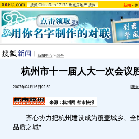
搜狐
ChinaRen
17173
焦点房地产
搜狗
新闻
-
体
新闻中心
>
综合
杭州市十一届人大一次会议
2007年04月16日02:51
[
我来
来源：杭州网-都市快报
齐心协力把杭州建设成为覆盖城乡、全民
品质之城”