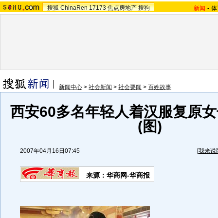
搜狐
ChinaRen
17173
焦点房地产
搜狗
新闻
-
体
新闻中心
>
社会新闻
>
社会要闻
>
百姓故事
西安60多名年轻人着汉服复原
(图)
2007年04月16日07:45
[
我来说
来源：华商网-华商报