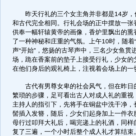
昨天行礼的三个女主角并非都是14岁，
和古代完全相同。行礼会场的正中摆放一张
供奉一幅轩辕黄帝的画像，香炉里飘出的熏
了一种神秘和庄重的气氛。上午10时，随着“
声“开始”，悠扬的古琴声中，三名少女鱼贯
场，跪在香案前的垫子上接受行礼，少女的
在他们身后的观礼椅上，注视着会场上的一
古代有男尊女卑的社会风气，但在昨日
繁琐的步骤，足可看出古人对成人礼的重视
主持人的指引下，先将手在铜盆中洗干净，
髻插入发簪，随后，少女们起身加上一件衣
母行过叩拜大礼后，喝完递上的礼酒，同样
复了三遍，一个小时后整个成人礼才算结束