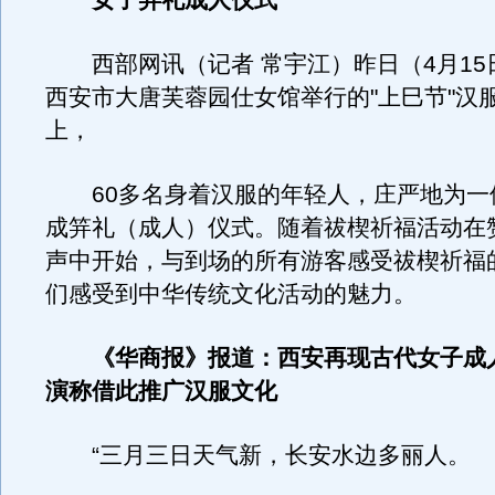
女子笄礼成人仪式
西部网讯（记者 常宇江）昨日（4月15
西安市大唐芙蓉园仕女馆举行的"上巳节"汉
上，
60多名身着汉服的年轻人，庄严地为一
成笄礼（成人）仪式。随着祓楔祈福活动在
声中开始，与到场的所有游客感受祓楔祈福
们感受到中华传统文化活动的魅力。
《华商报》报道：西安再现古代女子成人
演称借此推广汉服文化
“三月三日天气新，长安水边多丽人。