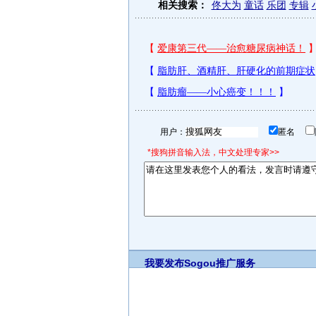
相关搜索：
佟大为
童话
乐团
专辑
用户：
匿名
*搜狗拼音输入法，中文处理专家>>
我要发布
Sogou推广服务