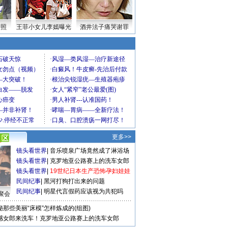
密照
王菲小女儿李嫣曝光
酒井法子痛哭谢罪
更多>>
镜头看世界
|
音乐喷泉广场竟然成了淋浴场
镜头看世界
|
克罗地亚公路赛上的洗车女郎
镜头看世界
|
19世纪日本生产恐怖孕妇娃娃
民间纪事
|
黑河打狗打出来的问题
民间纪事
|
明星代言假药应该视为共犯吗
聚会
秘那些美丽“床模”怎样炼成的(组图)
感女郎来洗车！克罗地亚公路赛上的洗车女郎