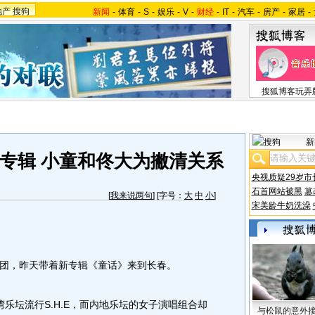
地产
搜狗
新闻
-
体育
-
S
-
娱乐
-
V
-
财经
-
IT
-
汽车
-
房产
-
家居
-
搜狐博客玩弄
新
专辑 小童和佟大为撇清关系
央视质疑29岁市
石首网站被黑
篡
[
我来说两句
] [字号：
大
中
小
]
宋美龄牛奶洗澡
，昨天带着新专辑《童话》来到长春。
乐坛流行S.H.E，而内地乐坛的女子演唱组合却
与松鼠的意外