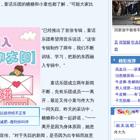
，童话乐团的糖糖和小童也都了解，“可能大家比
”已经推出了首张专辑，童话
回家途中被卷
乐团希望用音乐说话，“这张
言
何智丽
叶永
专辑制作了两年，我们不断
价
训练、学习，把新的东西融
精彩推荐
入专辑中。”
童话乐团成立两年新闻
不断，先有乐团成员一一离
开，最近又传小童与佟大为
一同失踪。昨天的采访中，
糖糖和小童一起辟谣，“一一
相 关 说 吧
离开是因为身体原因，她患
佟大为
宣传。”对于失踪的新闻，是否因为出专辑而故意