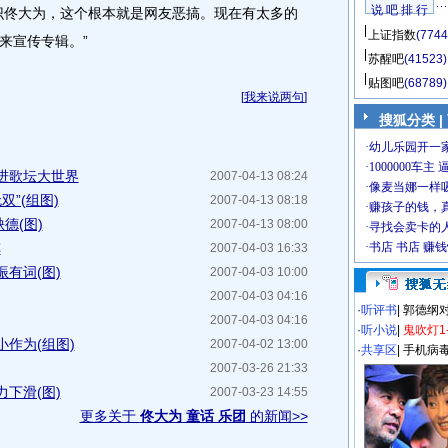
说 吧 排 行
识佟大为，这个根本就是网友恶搞。现在有太多的
上证指数
(7744
来宣传专辑。”
苏醒吧
(41523)
贴图吧
(68789)
[
我来说两句
]
搜狐分类
|
进歌坛大世界
2007-04-13 08:24
双”(组图)
2007-04-13 08:18
德(图)
2007-04-13 08:00
阵
2007-04-03 16:33
有词(图)
2007-04-03 10:00
2007-04-03 04:16
·
听评书
|
郭德纲
2007-04-03 04:16
·
听小说
|
鬼吹灯1
作为(组图)
2007-04-02 13:00
·
共享区
|
手机病
2007-03-26 21:33
下滑(图)
2007-03-23 14:55
更多关于
佟大为 童话 乐团
的新闻>>