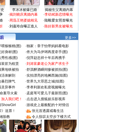
情史
李冰冰被爆已婚
揭秘生父离婚内幕
孕
·
揭刘晓庆离婚内幕
·
李幼斌新恋情曝光
婚
·
周迅王艳婆媳相见
·
陆毅爱女照首曝光
折
·
刘嘉玲自曝正造人
·
陈好新男友被曝光
 后
更多>>
喂猕猴桃(图)
·
独家：章子怡带妈妈看电影
好身材(图)
·
佟大为马伊琍再度牵手(图)
秀性感(图)
·
倪萍赵忠祥十年后再携手
服装皆为租赁
·
刘涛富豪老公为家产求生子
颜乘地铁被拍
·
舒淇醉酒瞬间惨被抓拍(图)
做活体解剖
·
实拍漂亮的地摊西施(组图)
的暴烈脾气
·
世界九大罪恶之城(组图)
遇灵异事件
·
李孝利新欢私密视频曝光
成命案导火索
·
孟庭苇可爱儿子最新照(图)
：加入我们吧！
·
点击进入搜狐娱乐影视库
howGirl
·
游戏史上最般配的十对情侣
2》送票！
·
张元首透露戒毒生活
湘胎教
·
令人惊叹太空步下楼方式