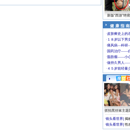
新版“西游”绝
健 康 指 南
抓拍黑丝袜主题
镜头看世界
|
揭
镜头看世界
|
性