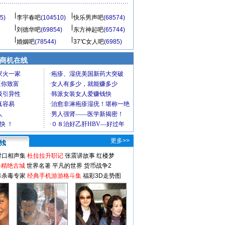
5)
李宇春吧
(104510)
快乐男声吧
(68574)
刘德华吧
(69854)
东方神起吧
(65744)
婚姻吧
(78544)
37℃女人吧
(6985)
商机在线
更多>>
对口相声集
杜拉拉升职记
张震讲故事
红楼梦
-精绝古城
世界名著
平凡的世界
货币战争2
毒杀毒专家
经典手机游游格斗集
福彩3D走势图