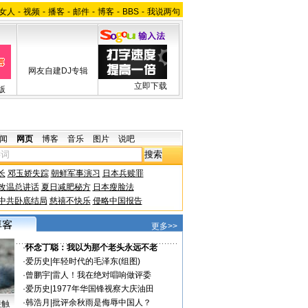
女人
-
视频
-
播客
-
邮件
-
博客
-
BBS
-
我说两句
网友自建DJ专辑
立即下载
版
闻
网页
博客
音乐
图片
说吧
长
邓玉娇失踪
朝鲜军事演习
日本兵赎罪
改温总讲话
夏日减肥秘方
日本瘦脸法
中共卧底结局
慈禧不快乐
侵略中国报告
更多>>
·
怀念丁聪：我以为那个老头永远不老
·
爱历史
|
年轻时代的毛泽东(组图)
·
曾鹏宇
|
雷人！我在绝对唱响做评委
·
爱历史
|
1977年华国锋视察大庆油田
·
韩浩月
|
批评余秋雨是侮辱中国人？
接触