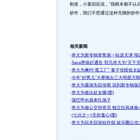
制造，小童回应说，“我根本都不认
炒作，我们不想通过这种无聊的炒作
相关新闻
·
佟大为新专辑签售第一站选天津 闯
·
Sara带病赶通告 羽凡佟大为“天下无
·
佟大为爽约“星工厂” 黄子佼暗批太缺
·
今年“好男儿”大赛推出三大明星方
·
佟大为避谈失踪传闻 说到新专辑振振
·
佟大为推出处女碟(图)
·
蒲巴甲向鼎来扎场子
·
佟大为做公交协管员 独立狂风体验小
·
(七分之一)无价童心(图)
·
佟大为玩失踪张钰作假 娱乐圈公信力