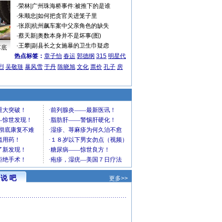
·
荣林
|
广州珠海桥事件:被推下的是谁
·
朱顺忠
|
如何把贪官关进笼子里
·
张原
|
杭州飙车案中父亲角色的缺失
·
蔡天新
|
奥数本身并不是坏事(图)
·
王攀
|
副县长之女施暴的卫生巾疑虑
车底
热点标签：
章子怡
春运
郭德纲
315
明星代
烈
吴敬琏
暴风雪
于丹
陈晓旭
文化
票价
孔子
房
说 吧
更多>>