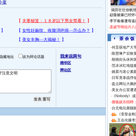
小童
揭田壮壮徐帆
·
赵薇被爆已经怀
·
李宇春爆遭母逼
·
圣诞节明信片八
茶 余 饭
·
何炅获地产大亨
·
陈慧琳产后恢复
我来说两句
隐藏地址
设为辩论话题
·
殷桃街头休闲装
精华区
·
范冰冰红地毯
辩论区
·
姚晨与老公素
·
日军竟拿战俘
·
盘点网坛大腕
·
美女办公室遭
·
《Nobody》
·
搜狐娱乐招聘
·
台北电玩展靓丽S
·
《变形金刚
·
王岳伦爆李