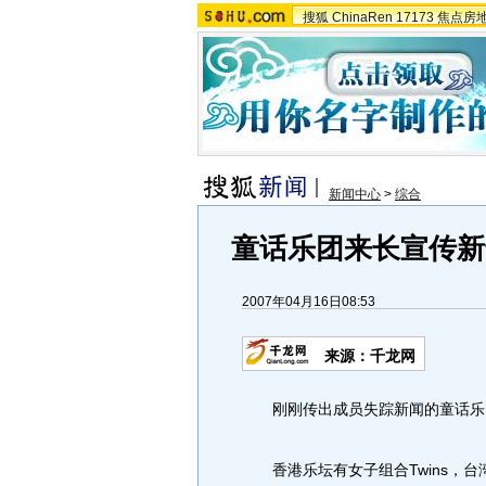
搜狐
ChinaRen
17173
焦点房
新闻中心
>
综合
童话乐团来长宣传新
2007年04月16日08:53
来源：千龙网
刚刚传出成员失踪新闻的童话乐团
香港乐坛有女子组合Twins，台湾