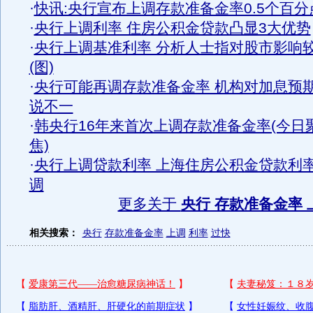
·
快讯:央行宣布上调存款准备金率0.5个百分
·
央行上调利率 住房公积金贷款凸显3大优势
·
央行上调基准利率 分析人士指对股市影响
(图)
·
央行可能再调存款准备金率 机构对加息预
说不一
·
韩央行16年来首次上调存款准备金率(今日
焦)
·
央行上调贷款利率 上海住房公积金贷款利
调
更多关于
央行 存款准备金率 
相关搜索：
央行
存款准备金率
上调
利率
过快