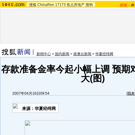
搜狐
ChinaRen
17173
焦点房地产
搜狗
新闻
-
体
新闻中心
>
国内新闻
>
港澳台新闻
>
华夏经纬网
存款准备金率今起小幅上调 预期
大(图)
2007年04月16日09:54
[
我来
来源：华夏经纬网