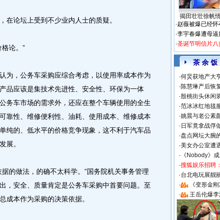
揭田壮壮徐帆
在论坛上受到不少业内人士的质疑。
·
赵薇被爆已经怀
·
李宇春爆遭母逼
·
圣诞节明信片八
格论。”
茶 余 饭
为，公务车采购应综合考虑，以使用率成本作为
·
何炅获地产大亨
·
陈慧琳产后恢复
产品应该是集技术先进性、安全性、环保为一体
·
殷桃街头休闲装
公务车市场的需求外，还应在整个车辆使用的全生
·
范冰冰红地毯
可靠性、维修便利性、油耗、使用成本、维修成本
·
姚晨与老公素
·
日军竟拿战俘
单纯的、低水平的价格竞争现象，这不利于汽车品
·
盘点网坛大腕
发展。
·
美女办公室遭
·
《Nobody》
·
搜狐娱乐招聘
据的做法，的确不太科学。”国务院机关事务管理
·
台北电玩展靓丽S
出，安全、质量肯定是公务车采购中首要问题。至
·
《变形金刚
·
王岳伦爆李
总成本作为采购的决策依据。