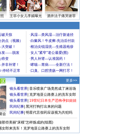
密照
王菲小女儿李嫣曝光
酒井法子痛哭谢罪
更多>>
镜头看世界
|
音乐喷泉广场竟然成了淋浴场
镜头看世界
|
克罗地亚公路赛上的洗车女郎
镜头看世界
|
19世纪日本生产恐怖孕妇娃娃
民间纪事
|
黑河打狗打出来的问题
民间纪事
|
明星代言假药应该视为共犯吗
聚会
秘那些美丽“床模”怎样炼成的(组图)
感女郎来洗车！克罗地亚公路赛上的洗车女郎