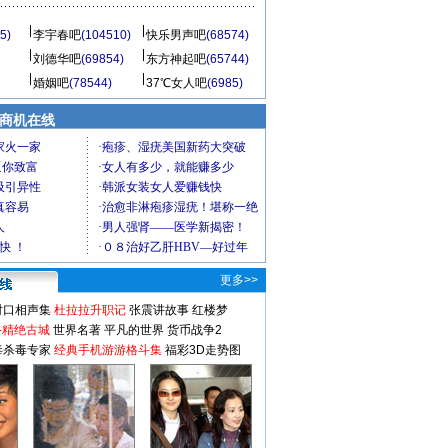
5)
李宇春吧
(104510)
快乐男声吧
(68574)
刘德华吧
(69854)
东方神起吧
(65744)
婚姻吧
(78544)
37℃女人吧
(6985)
商机在线
更多>>
对口相声集
杜拉拉升职记
张震讲故事
红楼梦
-精绝古城
世界名著
平凡的世界
货币战争2
毒杀毒专家
经典手机游游格斗集
福彩3D走势图