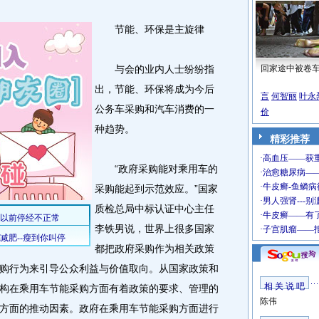
节能、环保是主旋律
与会的业内人士纷纷指
回家途中被卷
出，节能、环保将成为今后
言
何智丽
叶永
公务车采购和汽车消费的一
价
种趋势。
精彩推荐
“政府采购能对乘用车的
采购能起到示范效应。”国家
质检总局中标认证中心主任
李铁男说，世界上很多国家
都把政府采购作为相关政策
购行为来引导公众利益与价值取向。从国家政策和
相 关 说 吧
构在乘用车节能采购方面有着政策的要求、管理的
陈伟
方面的推动因素。政府在乘用车节能采购方面进行