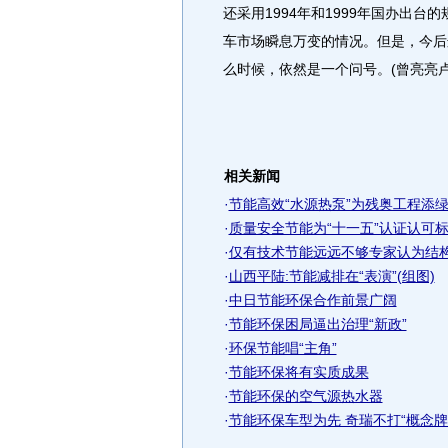
还采用1994年和1999年国办出
车市场瞬息万变的情况。但是，今后
么时候，依然是一个问号。(曾亮亮卢
相关新闻
·
节能高效“水源热泵”为残奥工程添
·
质量安全节能为“十一五”认证认可
·
仅有技术节能远远不够专家认为结
·
山西平陆:节能减排在“表演”(组图)
·
中日节能环保合作前景广阔
·
节能环保困局逼出治理“新政”
·
环保节能唱“主角”
·
节能环保将有实质成果
·
节能环保的空气源热水器
·
节能环保车型为先 奇瑞不打“概念牌”