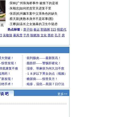
·
荣林
|
广州珠海桥事件:被推下的是谁
·
朱顺忠
|
如何把贪官关进笼子里
·
张原
|
杭州飙车案中父亲角色的缺失
·
蔡天新
|
奥数本身并不是坏事(图)
·
王攀
|
副县长之女施暴的卫生巾疑虑
车底
热点标签：
章子怡
春运
郭德纲
315
明星代
烈
吴敬琏
暴风雪
于丹
陈晓旭
文化
票价
孔子
房
说 吧
更多>>