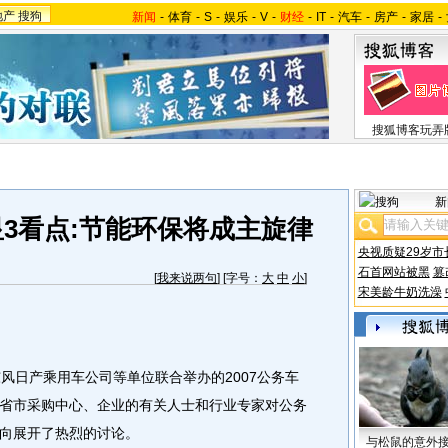
地产
搜狗
新闻
-
体育
-
S
-
娱乐
-
V
-
财经
-
IT
-
汽车
-
房产
-
家居
-
搜狐博客玩弄
新
3看点:节能环保将成主旋律
央视质疑29岁市
石首网站被黑
篡
[
我来说两句
] [字号：
大
中
小
]
宋美龄牛奶洗澡
日产乘用车公司等单位联合举办的2007公务车
省市采购中心、企业的有关人士和行业专家对公务
向展开了热烈的讨论。
与松鼠的意外