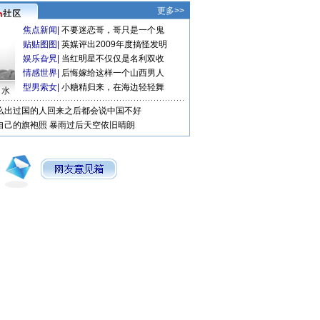
更多>>
焦点新闻
|
不要迷恋哥，哥只是一个鬼
贴贴图图
|
英媒评出2009年度搞怪发明
娱乐旮旯
|
当红明星不仅仅是名利双收
情感世界
|
后悔嫁给这样一个山西男人
型男索女
|
小糖精归来，在海边轻轻舞
口水
么出过国的人回来之后都会说中国不好
自己的旗袍照
暴雨过后天空依旧晴朗