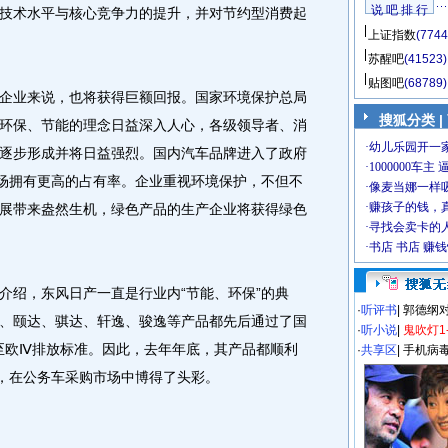
说 吧 排 行
技术水平与核心竞争力的提升，并对节约型消费起
上证指数
(7744
苏醒吧
(41523)
贴图吧
(68789)
业来说，也将获得巨额回报。国家环境保护总局
搜狐分类
|
环保、节能的理念日益深入人心，各级领导者、消
逐步形成并将日益强烈。国内汽车品牌进入了政府
市场拥有更高的占有率。企业重视环境保护，不但不
展带来盎然生机，绿色产品的生产企业将获得绿色
绍，东风日产一直是行业内“节能、环保”的典
·
听评书
|
郭德纲
、颐达、骐达、轩逸、骏逸等产品都先后通过了国
·
听小说
|
鬼吹灯1
甚至欧Ⅳ排放标准。因此，去年年底，其产品都顺利
·
共享区
|
手机病
”，在公务车采购市场中博得了头彩。