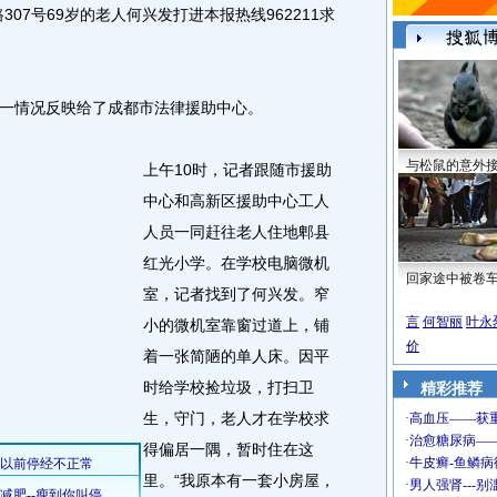
07号69岁的老人何兴发打进本报热线962211求
情况反映给了成都市法律援助中心。
与松鼠的意外
上午10时，记者跟随市援助
中心和高新区援助中心工人
人员一同赶往老人住地郫县
红光小学。在学校电脑微机
回家途中被卷
室，记者找到了何兴发。窄
言
何智丽
叶永
小的微机室靠窗过道上，铺
价
着一张简陋的单人床。因平
时给学校捡垃圾，打扫卫
精彩推荐
生，守门，老人才在学校求
得偏居一隅，暂时住在这
里。“我原本有一套小房屋，