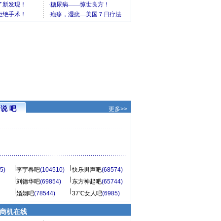
说 吧
更多>>
5)
李宇春吧
(104510)
快乐男声吧
(68574)
刘德华吧
(69854)
东方神起吧
(65744)
婚姻吧
(78544)
37℃女人吧
(6985)
商机在线