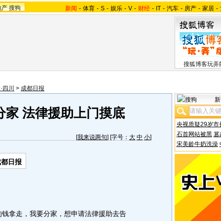
地产
搜狗
新闻
-
体育
-
S
-
娱乐
-
V
-
财经
-
IT
-
汽车
-
房产
-
家居
-
搜狐博客玩弄
·四川
>
成都日报
新
分家 法律援助上门摸底
央视质疑29岁市
石首网站被黑
篡
[
我来说两句
] [字号：
大
中
小
]
宋美龄牛奶洗澡
成都日报
钱拿走，我要分家，想申请法律援助去告