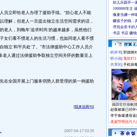
员立即给老人办理了援助手续。“担心老人不能
以理解，但老人一旦提出独立生活空间需求的话，
的老人，到晚年‘追求时尚’的越来越多，虽然他们
子女们看不惯老人的生活习惯，也如同老人看不惯
独立‘和平共处’了。”市法律援助中心工作人员介
·
听评书
|
郭德纲
很多老人通过法律援助争取独立空间关怀的数量呈上
·
听小说
|
鬼吹灯1
·
共享区
|
手机病
在全国开展上门服务弱势人群受理的第一例援助
揭田壮壮徐帆
[
我来说两句
]
·
赵薇被爆已经怀
·
李宇春爆遭母逼
·
圣诞节明信片八
人
2007-04-17 03:35
茶 余 饭