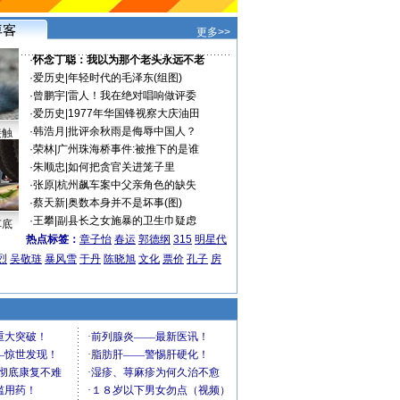
更多>>
·
怀念丁聪：我以为那个老头永远不老
·
爱历史
|
年轻时代的毛泽东(组图)
·
曾鹏宇
|
雷人！我在绝对唱响做评委
·
爱历史
|
1977年华国锋视察大庆油田
·
韩浩月
|
批评余秋雨是侮辱中国人？
接触
·
荣林
|
广州珠海桥事件:被推下的是谁
·
朱顺忠
|
如何把贪官关进笼子里
·
张原
|
杭州飙车案中父亲角色的缺失
·
蔡天新
|
奥数本身并不是坏事(图)
·
王攀
|
副县长之女施暴的卫生巾疑虑
车底
热点标签：
章子怡
春运
郭德纲
315
明星代
烈
吴敬琏
暴风雪
于丹
陈晓旭
文化
票价
孔子
房