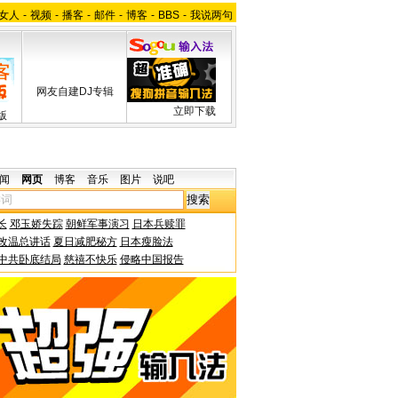
女人
-
视频
-
播客
-
邮件
-
博客
-
BBS
-
我说两句
网友自建DJ专辑
立即下载
版
闻
网页
博客
音乐
图片
说吧
长
邓玉娇失踪
朝鲜军事演习
日本兵赎罪
改温总讲话
夏日减肥秘方
日本瘦脸法
中共卧底结局
慈禧不快乐
侵略中国报告