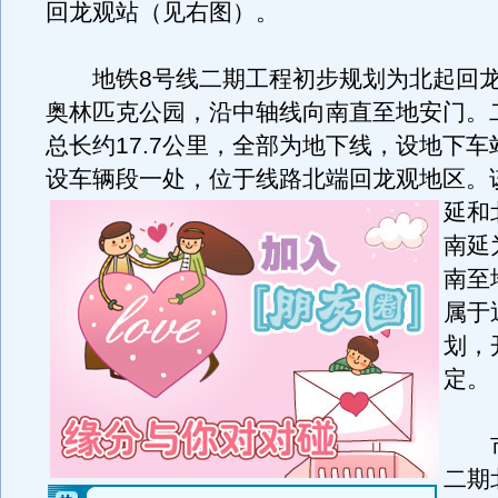
回龙观站（见右图）。
地铁8号线二期工程初步规划为北起回龙
奥林匹克公园，沿中轴线向南直至地安门。
总长约17.7公里，全部为地下线，设地下车
设车辆段一处，位于线路北端回龙观地区。
延和
南延
南至
属于
划，
定。
市
二期