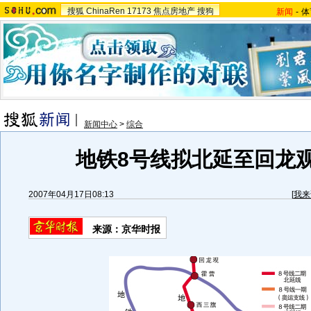
搜狐
ChinaRen
17173
焦点房地产
搜狗
新闻
-
体
新闻中心
>
综合
地铁8号线拟北延至回龙观
2007年04月17日08:13
[
我来
来源：京华时报