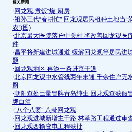
相关新闻
·
回龙观:煮饭“烧”厨房
·
祖孙三代“春耕忙” 回龙观居民租种土地当“
农”(图)
·
北京最大医院落户中关村 将改善回龙观医
件
·
昌平将新建进城通道 缓解回龙观等居民进
题
·
回龙观地区 再添一条进京干道
·
北京回龙观中水管线两年未通 千余住户无
厕
·
朝阳查处巨量冒牌青岛纯生 回龙观查获假
牌白酒
·
“八个八婆” 八卦回龙观
·
回龙观进城新增主干路 林萃路工程通过审
·
回龙观西输变电工程获批