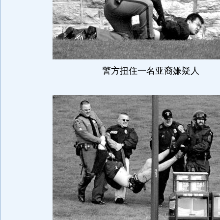
警方扭住一名亚裔嫌疑人