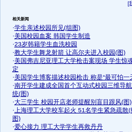
[
相关新闻
·
学生亲述校园所见(组图)
·
美国校园血案 韩国学生制造
·
23岁韩籍学生血洗校园
·
教大学生舞龙射箭 让高尔夫进入校园(图)
·
美国弗吉尼亚理工大学枪击案现场 学生惊
定
·
美国学生博客描述校园枪击 称是“最可怕一
·
南开学生建成全国首个互动式校园三维导航
统(图)
·
大三学生 校园开店老师提醒别盲目跟风(图)
·
上海理工大学校车起火 51名学生紧急疏散(
图)
·
爱心接力 理工大学学生再救丹丹