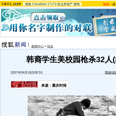
搜狐
ChinaRen
17173
焦点房地产
搜狗
新闻
-
体
新闻中心
>
综合
韩裔学生美校园枪杀32人(
2007年04月18日06:53
[
我来说
来源：重庆时报