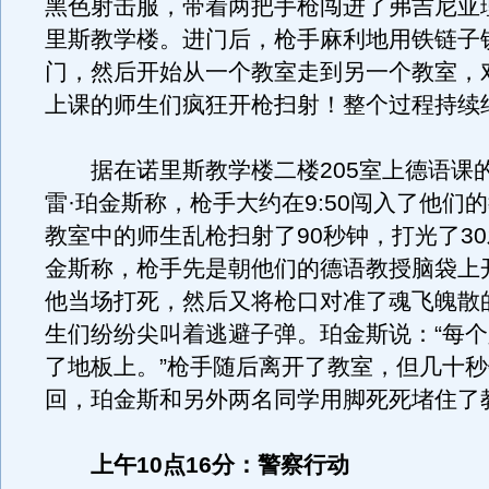
黑色射击服，带着两把手枪闯进了弗吉尼亚
里斯教学楼。进门后，枪手麻利地用铁链子
门，然后开始从一个教室走到另一个教室，
上课的师生们疯狂开枪扫射！整个过程持续
据在诺里斯教学楼二楼205室上德语课的
雷·珀金斯称，枪手大约在9:50闯入了他们
教室中的师生乱枪扫射了90秒钟，打光了3
金斯称，枪手先是朝他们的德语教授脑袋上
他当场打死，然后又将枪口对准了魂飞魄散
生们纷纷尖叫着逃避子弹。珀金斯说：“每
了地板上。”枪手随后离开了教室，但几十
回，珀金斯和另外两名同学用脚死死堵住了
上午10点16分：警察行动