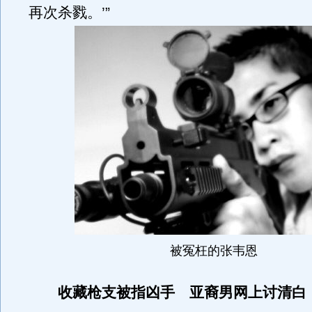
再次杀戮。’”
被冤枉的张韦恩
收藏枪支被指凶手 亚裔男网上讨清白