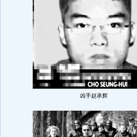
凶手赵承辉