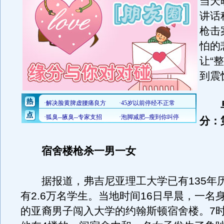
当天
讲话
枪击
怕的
让“
到震
分：
宿舍楼枪杀一男一女
据报道，弗吉尼亚理工大学已有135年
有2.6万名学生。当地时间16日早晨，一名
的亚裔男子闯入大学的约翰斯顿宿舍楼。7时