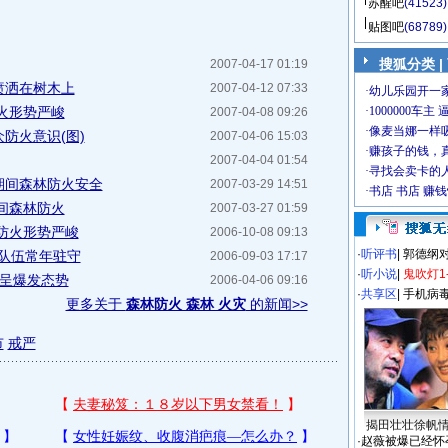
苏醒吧
(41523)
贴图吧
(68789)
搜狐分类
|
2007-04-17 01:19
喷洒在树木上
2007-04-12 07:33
火形势严峻
2007-04-08 09:26
防火意识(图)
2007-04-06 15:03
2007-04-04 01:54
期间森林防火安全
2007-03-29 14:51
间森林防火
2007-03-27 01:59
防火形势严峻
2006-10-08 09:13
·
听评书
|
郭德纲
火队伍常年驻守
2006-09-03 17:17
·
听小说
|
鬼吹灯1
灾呈爆发态势
2006-04-06 09:16
·
共享区
|
手机病
更多关于
森林防火 森林 火灾
的新闻>>
市
戒严
揭田壮壮徐帆
·
赵薇被爆已经怀