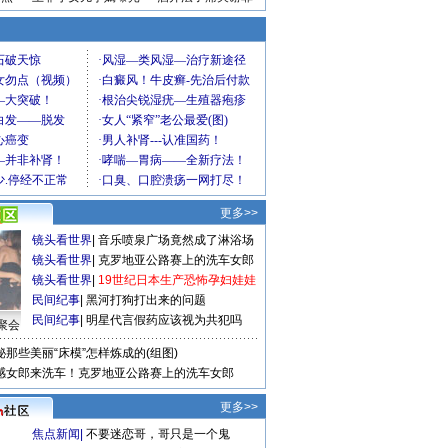
更多>>
镜头看世界
|
音乐喷泉广场竟然成了淋浴场
镜头看世界
|
克罗地亚公路赛上的洗车女郎
镜头看世界
|
19世纪日本生产恐怖孕妇娃娃
民间纪事
|
黑河打狗打出来的问题
民间纪事
|
明星代言假药应该视为共犯吗
聚会
秘那些美丽“床模”怎样炼成的(组图)
感女郎来洗车！克罗地亚公路赛上的洗车女郎
更多>>
焦点新闻
|
不要迷恋哥，哥只是一个鬼