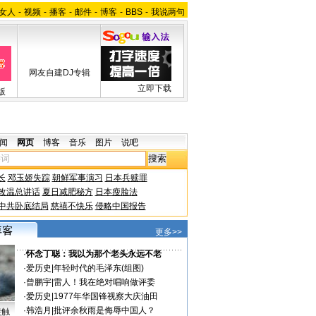
女人
-
视频
-
播客
-
邮件
-
博客
-
BBS
-
我说两句
网友自建DJ专辑
立即下载
版
闻
网页
博客
音乐
图片
说吧
长
邓玉娇失踪
朝鲜军事演习
日本兵赎罪
改温总讲话
夏日减肥秘方
日本瘦脸法
中共卧底结局
慈禧不快乐
侵略中国报告
更多>>
·
怀念丁聪：我以为那个老头永远不老
·
爱历史
|
年轻时代的毛泽东(组图)
·
曾鹏宇
|
雷人！我在绝对唱响做评委
·
爱历史
|
1977年华国锋视察大庆油田
·
韩浩月
|
批评余秋雨是侮辱中国人？
接触