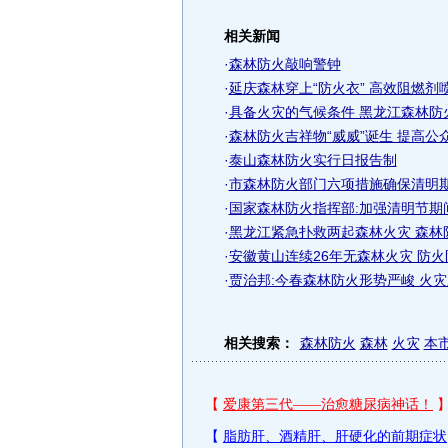
相关新闻
·
森林防火敲响警钟
·
延庆森林穿上“防火衣” 高效阻燃剂
·
具备火灾的气候条件 黑龙江森林防
·
森林防火吉祥物“威威”诞生 提高公众
·
泰山森林防火实行日报告制
·
市森林防火部门六项措施确保清明
·
国家森林防火指挥部:加强清明节期
·
黑龙江紧急扑救两起森林火灾 森林
·
安徽黄山连续26年无森林火灾 防
·
贾治邦:今春森林防火形势严峻 火
相关搜索：
森林防火
森林
火灾
本