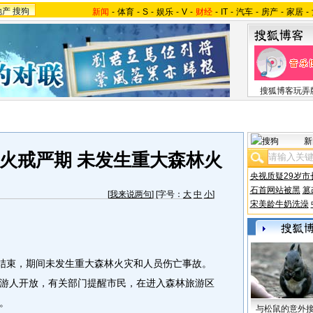
地产
搜狗
新闻
-
体育
-
S
-
娱乐
-
V
-
财经
-
IT
-
汽车
-
房产
-
家居
-
搜狐博客玩弄
新
火戒严期 未发生重大森林火
央视质疑29岁市
石首网站被黑
篡
[
我来说两句
] [字号：
大
中
小
]
宋美龄牛奶洗澡
结束，期间未发生重大森林火灾和人员伤亡事故。
游人开放，有关部门提醒市民，在进入森林旅游区
。
与松鼠的意外