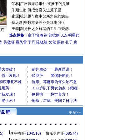
·
荣林
|
广州珠海桥事件:被推下的是谁
·
朱顺忠
|
如何把贪官关进笼子里
·
张原
|
杭州飙车案中父亲角色的缺失
·
蔡天新
|
奥数本身并不是坏事(图)
·
王攀
|
副县长之女施暴的卫生巾疑虑
车底
热点标签：
章子怡
春运
郭德纲
315
明星代
烈
吴敬琏
暴风雪
于丹
陈晓旭
文化
票价
孔子
房
说 吧
更多>>
5)
李宇春吧
(104510)
快乐男声吧
(68574)