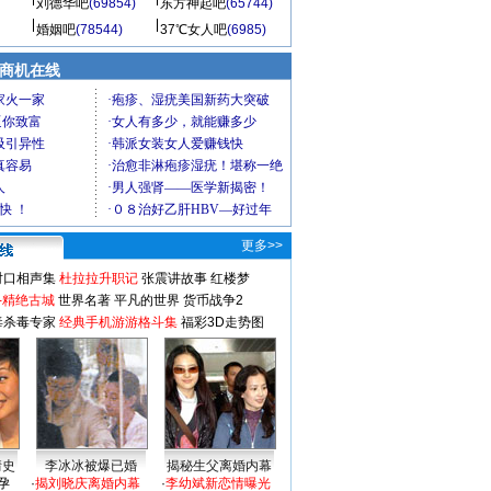
刘德华吧
(69854)
东方神起吧
(65744)
婚姻吧
(78544)
37℃女人吧
(6985)
商机在线
更多>>
对口相声集
杜拉拉升职记
张震讲故事
红楼梦
-精绝古城
世界名著
平凡的世界
货币战争2
毒杀毒专家
经典手机游游格斗集
福彩3D走势图
情史
李冰冰被爆已婚
揭秘生父离婚内幕
孕
·
揭刘晓庆离婚内幕
·
李幼斌新恋情曝光