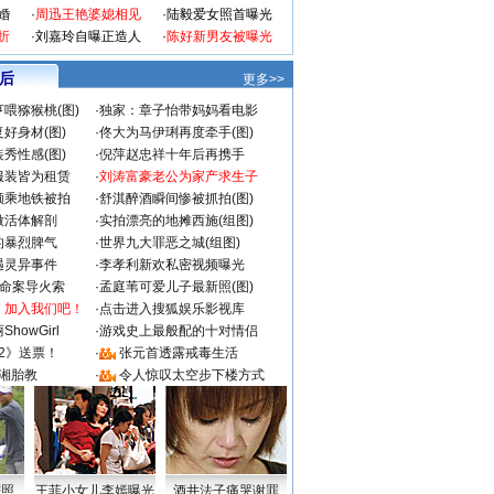
婚
·
周迅王艳婆媳相见
·
陆毅爱女照首曝光
折
·
刘嘉玲自曝正造人
·
陈好新男友被曝光
 后
更多>>
喂猕猴桃(图)
·
独家：章子怡带妈妈看电影
好身材(图)
·
佟大为马伊琍再度牵手(图)
秀性感(图)
·
倪萍赵忠祥十年后再携手
服装皆为租赁
·
刘涛富豪老公为家产求生子
颜乘地铁被拍
·
舒淇醉酒瞬间惨被抓拍(图)
做活体解剖
·
实拍漂亮的地摊西施(组图)
的暴烈脾气
·
世界九大罪恶之城(组图)
遇灵异事件
·
李孝利新欢私密视频曝光
成命案导火索
·
孟庭苇可爱儿子最新照(图)
：加入我们吧！
·
点击进入搜狐娱乐影视库
howGirl
·
游戏史上最般配的十对情侣
2》送票！
·
张元首透露戒毒生活
湘胎教
·
令人惊叹太空步下楼方式
密照
王菲小女儿李嫣曝光
酒井法子痛哭谢罪