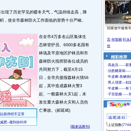
市出现了历史罕见的暖冬天气，气温持续走高，降
积，使全市森林防火工作面临的形势十分严峻。
回家途中被卷
在全市4万多名山区集体生
言
何智丽
叶永
态林管护员、6000多名国有
价
林场及平原地区护林员和市
精彩推荐
森林防火指挥部各位成员的
共同努力下，截至4月15
日，全市共接报森林火情56
起，其中造成森林火警3
起、一般森林火灾1起，未
发生重大森林火灾和人员伤
亡事故。(郝延斌)
说 吧 排 行
上证指数
(7744
[
我来说两句
]