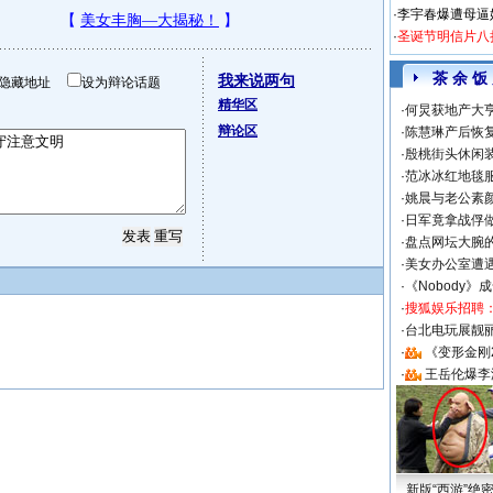
·
李宇春爆遭母逼
·
圣诞节明信片八
茶 余 饭
我来说两句
隐藏地址
设为辩论话题
精华区
·
何炅获地产大亨
辩论区
·
陈慧琳产后恢复
·
殷桃街头休闲装
·
范冰冰红地毯
·
姚晨与老公素
·
日军竟拿战俘
·
盘点网坛大腕
·
美女办公室遭
·
《Nobody》
·
搜狐娱乐招聘
·
台北电玩展靓丽S
·
《变形金刚
·
王岳伦爆李
新版“西游”绝