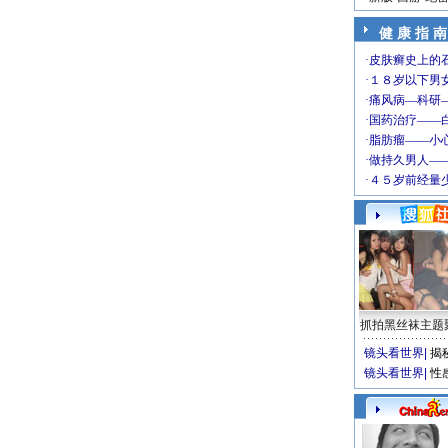
健 康 指 南
抓拍黑丝袜主题
镜头看世界
|
揭
镜头看世界
|
性