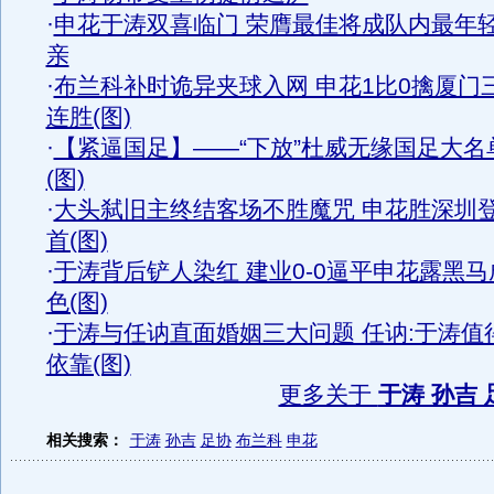
·
申花于涛双喜临门 荣膺最佳将成队内最年
亲
·
布兰科补时诡异夹球入网 申花1比0擒厦门
连胜(图)
·
【紧逼国足】——“下放”杜威无缘国足大名
(图)
·
大头弑旧主终结客场不胜魔咒 申花胜深圳
首(图)
·
于涛背后铲人染红 建业0-0逼平申花露黑马
色(图)
·
于涛与任讷直面婚姻三大问题 任讷:于涛值
依靠(图)
更多关于
于涛 孙吉 
相关搜索：
于涛
孙吉
足协
布兰科
申花